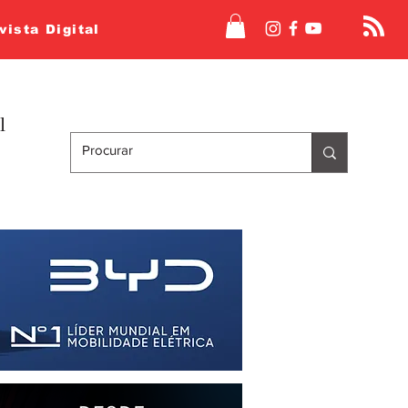
vista Digital
l