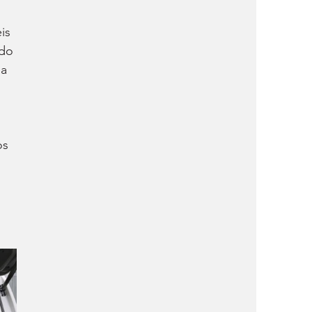
is 
do 
a 
os 
 