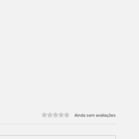
Avaliado com 0 de 5 estrelas.
Ainda sem avaliações