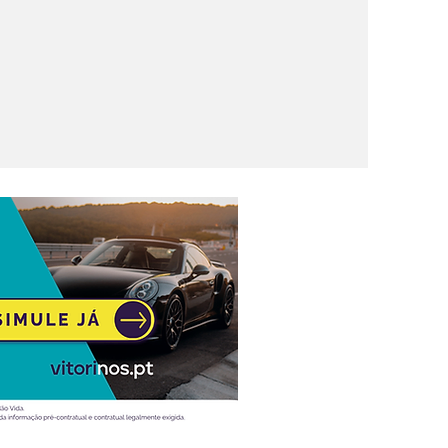
trica:
sto e
compra