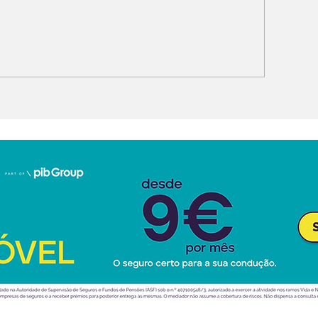
UC: pagamento muda
Mobilidade elé
á em 2027
autonomia, cu
risco travam 