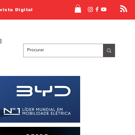
vista Digital
l