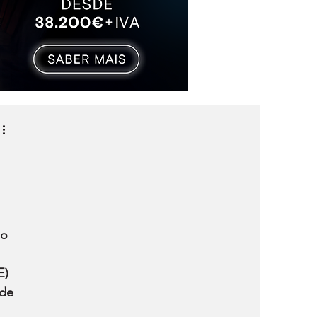
o 
E) 
de 