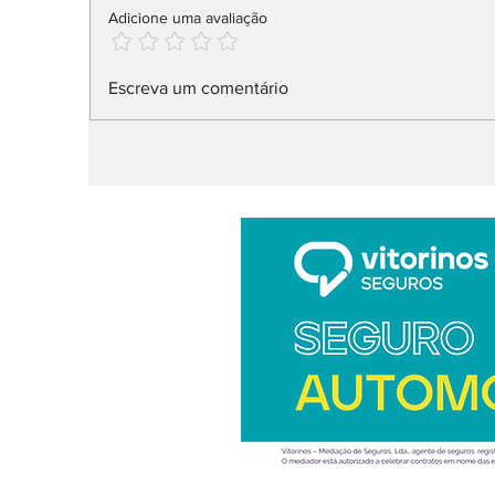
Adicione uma avaliação
Trump ataca carros
I
Escreva um comentário
elétricos (outra vez!)
j