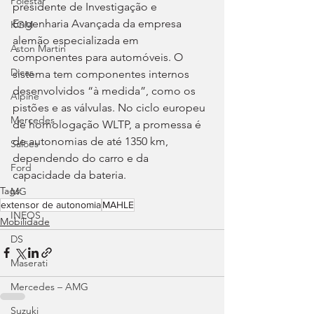
Polestar
presidente de Investigação e 
Engenharia Avançada da empresa 
KGM
alemão especializada em 
Aston Martin
componentes para automóveis. O 
Dicas
sistema tem componentes internos 
desenvolvidos “à medida”, como os 
Alpine
pistões e as válvulas. No ciclo europeu 
Mercedes
de homologação WLTP, a promessa é 
de autonomias de até 1350 km, 
Salões
dependendo do carro e da 
Ford
capacidade da bateria.
Tags:
MG
extensor de autonomia
MAHLE
INEOS
Mobilidade
DS
Maserati
Mercedes – AMG
Suzuki