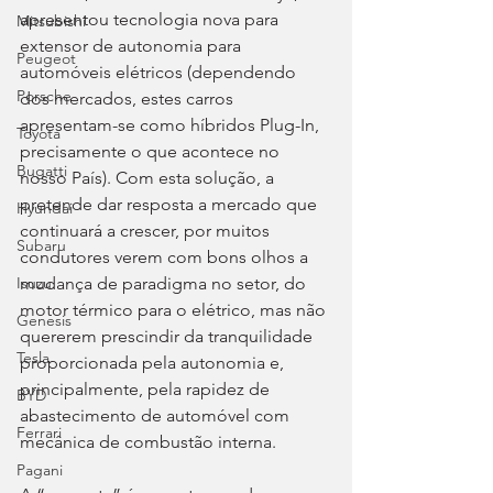
apresentou tecnologia nova para 
Mitsubishi
extensor de autonomia para 
Peugeot
automóveis elétricos (dependendo 
Porsche
dos mercados, estes carros 
apresentam-se como híbridos Plug-In, 
Toyota
precisamente o que acontece no 
Bugatti
nosso País). Com esta solução, a 
pretende dar resposta a mercado que 
Hyundai
continuará a crescer, por muitos 
Subaru
condutores verem com bons olhos a 
mudança de paradigma no setor, do 
Isuzu
motor térmico para o elétrico, mas não 
Genesis
quererem prescindir da tranquilidade 
Tesla
proporcionada pela autonomia e, 
principalmente, pela rapidez de 
BYD
abastecimento de automóvel com 
Ferrari
mecânica de combustão interna.
Pagani