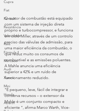
Cupra
Fiat
O motor de combustão está equipado 
Renault
com um sistema de injeção direta 
Resistência
próprio e turbocompressor, e funciona 
Velocidade
em ciclo Miller, através de um controlo 
preciso das válvulas de admissão, para 
Ralis
uma maior eficiência da combustão, o 
Fórmula 1
que reduz muito os consumos de 
combustível e as emissões poluentes. 
Mercado
A Mahle anuncia uma eficiência 
Audi
superior a 42% e um ruído de 
funcionamento reduzido.
Xiaomi
Mini
"É pequeno, leve, fácil de integrar e 
Honda
conserva recursos – o extensor da 
Mahle é um conjunto compacto e 
Abarth
eficiente ", afirma Marco Warth, Vice-