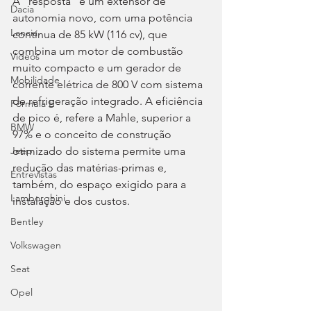
A “resposta” é um extensor de 
Dacia
autonomia novo, com uma potência 
Lancia
contínua de 85 kW (116 cv), que 
combina um motor de combustão 
Videos
muito compacto e um gerador de 
Mobilidade
corrente elétrica de 800 V com sistema 
de refrigeração integrado. A eficiência 
Fórmula E
de pico é, refere a Mahle, superior a 
BMW
97% e o conceito de construção 
otimizado do sistema permite uma 
Jeep
redução das matérias-primas e, 
Entrevistas
também, do espaço exigido para a 
Lamborghini
instalação e dos custos.
Bentley
Volkswagen
Seat
Opel