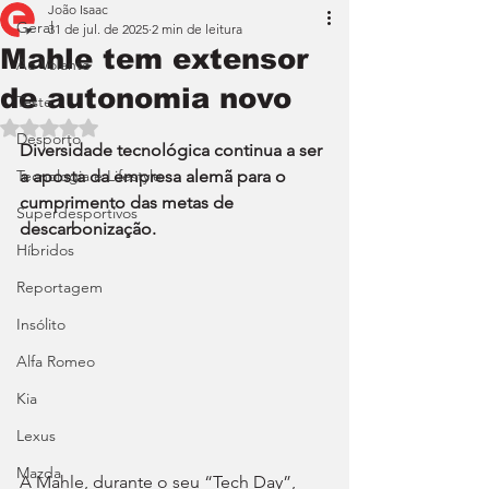
João Isaac
Geral
31 de jul. de 2025
2 min de leitura
Mahle tem extensor
Ao Volante
de autonomia novo
Teste
Avaliado com NaN de 5 estrelas.
Desporto
Diversidade tecnológica continua a ser 
Tecnologia e Lifestyle
a aposta da empresa alemã para o 
cumprimento das metas de 
Superdesportivos
descarbonização.
Híbridos
Reportagem
Insólito
Alfa Romeo
Kia
Lexus
Mazda
A Mahle, durante o seu “Tech Day”, 