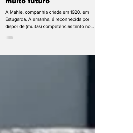
Tecnologia EREV sem
muito futuro
A Mahle, companhia criada em 1920, em
Estugarda, Alemanha, é reconhecida por
dispor de (muitas) competências tanto no
desenvolvimento, como na produção de
componentes e sistemas para motores de
combustão, híbridos e elétricos. Logo, a
opinião da empresa sobre a mudança de
paradigma no automóvel tem relevância. E os
responsáveis técnicos da empresa não
acreditam no futuro de tecnologia que
trabalham há mais de 15 anos: os extensores
de autonomia! Nestes sistemas, os motores
de