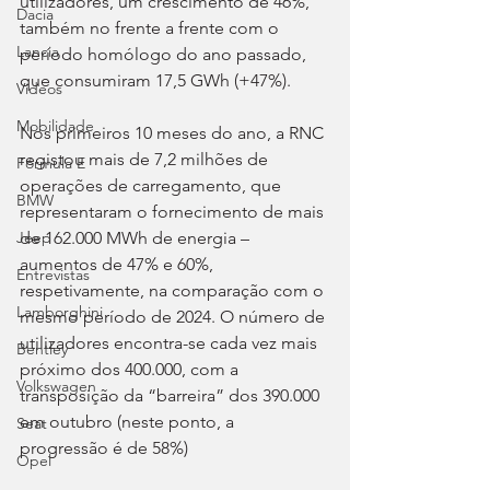
utilizadores, um crescimento de 46%, 
Dacia
também no frente a frente com o 
Lancia
período homólogo do ano passado, 
que consumiram 17,5 GWh (+47%).
Videos
Mobilidade
Nos primeiros 10 meses do ano, a RNC 
registou mais de 7,2 milhões de 
Fórmula E
operações de carregamento, que 
BMW
representaram o fornecimento de mais 
de 162.000 MWh de energia – 
Jeep
aumentos de 47% e 60%, 
Entrevistas
respetivamente, na comparação com o 
Lamborghini
mesmo período de 2024. O número de 
utilizadores encontra-se cada vez mais 
Bentley
próximo dos 400.000, com a 
Volkswagen
transposição da “barreira” dos 390.000 
em outubro (neste ponto, a 
Seat
progressão é de 58%)
Opel