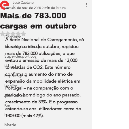
José Caetano
Geral
10 de nov. de 2025
2 min de leitura
Mais de 783.000
Ao Volante
cargas em outubro
Teste
Avaliado com NaN de 5 estrelas.
Desporto
A Rede Nacional de Carregamento, só 
Tecnologia e Lifestyle
durante o mês de outubro, registou 
mais de 783.000 utilizações, o que 
Superdesportivos
evitou a emissão de mais de 13,000 
Híbridos
toneladas de CO2. Este número 
confirma o aumento do ritmo de 
Reportagem
expansão da mobilidade elétrica em 
Insólito
Portugal – na comparação com o 
período homólogo do ano passado, 
Alfa Romeo
crescimento de 39%. E o progresso 
Kia
estende-se aos utilizadores: cerca de 
Lexus
130.000 (mais 42%).
Mazda