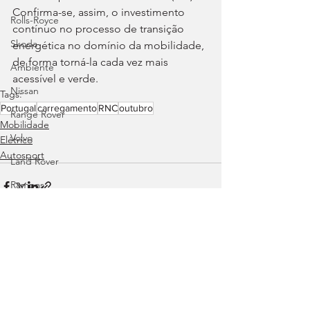
Confirma-se, assim, o investimento 
Rolls-Royce
contínuo no processo de transição 
Skoda
energética no domínio da mobilidade, 
de forma torná-la cada vez mais 
Ambiente
acessível e verde.
Nissan
Tags:
Portugal
carregamento
RNC
outubro
Range Rover
Mobilidade
Volvo
Elétrico
Autosport
Land Rover
Rampas
Efeméride
Citroën
smart
Ver tudo
Posts recentes
Zeekr
Jaguar