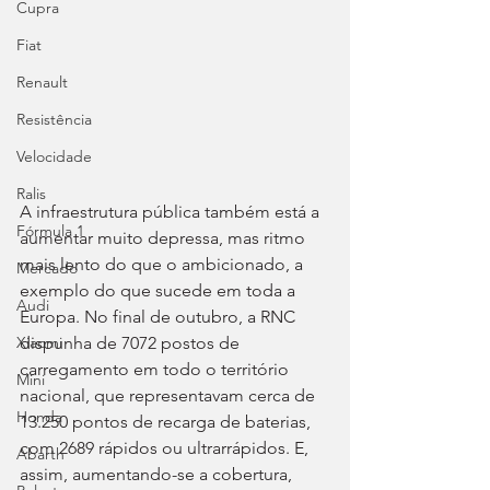
Cupra
Fiat
Renault
Resistência
Velocidade
Ralis
A infraestrutura pública também está a 
Fórmula 1
aumentar muito depressa, mas ritmo 
mais lento do que o ambicionado, a 
Mercado
exemplo do que sucede em toda a 
Audi
Europa. No final de outubro, a RNC 
dispunha de 7072 postos de 
Xiaomi
carregamento em todo o território 
Mini
nacional, que representavam cerca de 
Honda
13.250 pontos de recarga de baterias, 
com 2689 rápidos ou ultrarrápidos. E, 
Abarth
assim, aumentando-se a cobertura, 