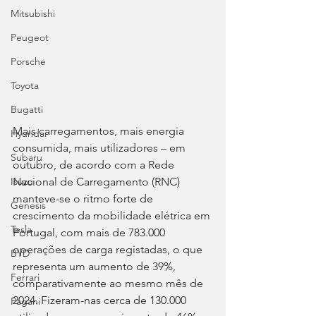
Mitsubishi
Peugeot
Porsche
Toyota
Bugatti
Mais carregamentos, mais energia 
Hyundai
consumida, mais utilizadores – em 
Subaru
outubro, de acordo com a Rede 
Nacional de Carregamento (RNC) 
Isuzu
manteve-se o ritmo forte de 
Genesis
crescimento da mobilidade elétrica em 
Tesla
Portugal, com mais de 783.000 
operações de carga registadas, o que 
BYD
representa um aumento de 39%, 
Ferrari
comparativamente ao mesmo mês de 
2024. Fizeram-nas cerca de 130.000 
Pagani