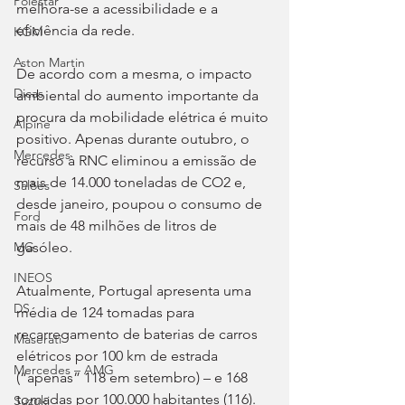
Polestar
melhora-se a acessibilidade e a 
eficiência da rede.
KGM
Aston Martin
De acordo com a mesma, o impacto 
Dicas
ambiental do aumento importante da 
procura da mobilidade elétrica é muito 
Alpine
positivo. Apenas durante outubro, o 
Mercedes
recurso à RNC eliminou a emissão de 
mais de 14.000 toneladas de CO2 e, 
Salões
desde janeiro, poupou o consumo de 
Ford
mais de 48 milhões de litros de 
gasóleo.
MG
INEOS
Atualmente, Portugal apresenta uma 
DS
média de 124 tomadas para 
recarregamento de baterias de carros 
Maserati
elétricos por 100 km de estrada 
Mercedes – AMG
(“apenas” 118 em setembro) – e 168 
tomadas por 100.000 habitantes (116). 
Suzuki