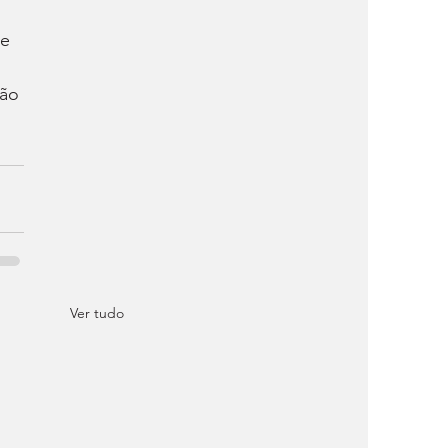
e 
ão 
Ver tudo