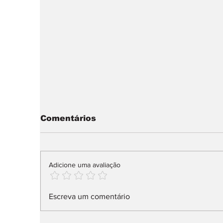
Comentários
Adicione uma avaliação
Nissan muda liderança
sma
Escreva um comentário
do Design: Weaver em
a
vez de Albaisa