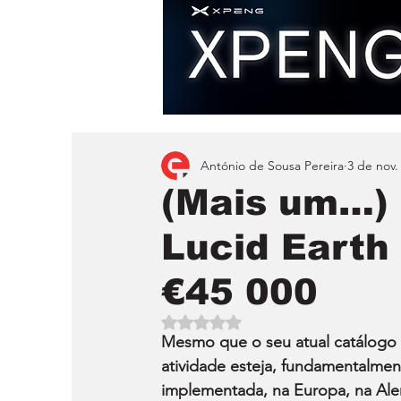
António de Sousa Pereira
3 de nov.
(Mais um…) 
Lucid Earth
€45 000
Avaliado com NaN de 5 estrelas.
Mesmo que o seu atual catálogo 
atividade esteja, fundamentalmen
implementada, na Europa, na Alem