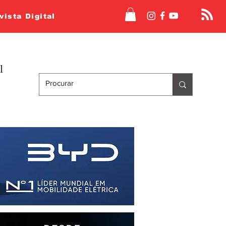
vista Digital
l