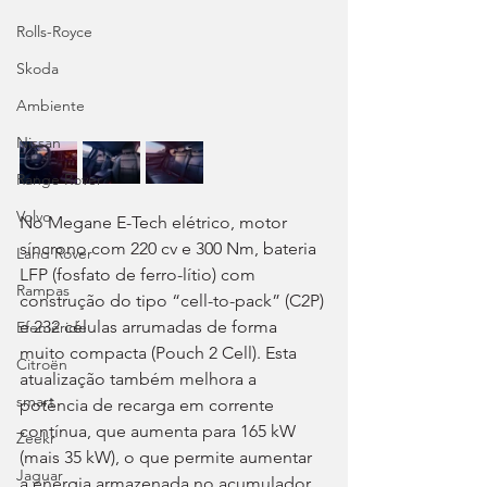
Rolls-Royce
Skoda
Ambiente
Nissan
Range Rover
Volvo
No Megane E-Tech elétrico, motor 
síncrono com 220 cv e 300 Nm, bateria 
Land Rover
LFP (fosfato de ferro-lítio) com 
Rampas
construção do tipo “cell-to-pack” (C2P) 
e 232 células arrumadas de forma 
Efeméride
muito compacta (Pouch 2 Cell). Esta 
Citroën
atualização também melhora a 
smart
potência de recarga em corrente 
contínua, que aumenta para 165 kW 
Zeekr
(mais 35 kW), o que permite aumentar 
Jaguar
a energia armazenada no acumulador 