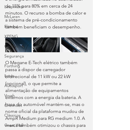
de 15% para 80% em cerca de 24 
Leapmotor
minutos. O recurso a bomba de calor e 
McLaren
a sistema de pré-condicionamento 
Elétrico
também beneficiam o desempenho.
XPENG
Cadillac
Segurança
O Megane E-Tech elétrico também 
Forthing
passa a dispor de carregador 
Lotus
bidirecional de 11 kW ou 22 kW 
(opcional), o que permite a 
Autosport
alimentação de equipamentos 
Voyah
externos com a energia da bateria. A 
base do automóvel mantém-se, mas o 
Chevrolet
nome oficial da plataforma mudou de 
Clássicos
AmpR Medium para RG medium 1.0. A 
marca também otimizou o chassis para 
Great Wall