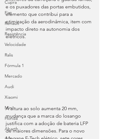
Cupra
e os puxadores das portas embutidos, 
Fiat
elemento que contribui para a 
otimização da aerodinâmica, item com 
Renault
impacto direto na autonomia dos 
Resistência
elétricos.
Velocidade
Ralis
Fórmula 1
Mercado
Audi
Xiaomi
Mini
A altura ao solo aumenta 20 mm, 
mudança que a marca do losango 
Honda
justifica com a adoção de bateria LFP 
Abarth
de maiores dimensões. Para o novo 
Megane E-Tech elétrico, sete cores 