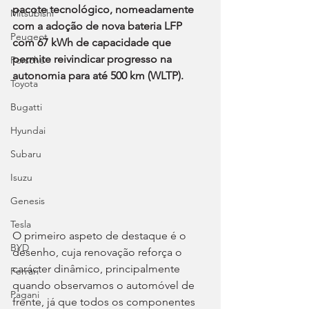
pacote tecnológico, nomeadamente 
Mitsubishi
com a adoção de nova bateria LFP 
Peugeot
com 67 kWh de capacidade que 
permite reivindicar progresso na 
Porsche
autonomia para até 500 km (WLTP).
Toyota
Bugatti
Hyundai
Subaru
Isuzu
Genesis
Tesla
O primeiro aspeto de destaque é o 
BYD
desenho, cuja renovação reforça o 
carácter dinâmico, principalmente 
Ferrari
quando observamos o automóvel de 
Pagani
frente, já que todos os componentes 