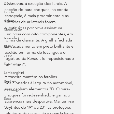
são novos, à exceção dos faróis. A 
Dacia
secção do para-choques, na cor da 
Lancia
carroçaria, é mais proeminente e as 
Videos
entradas de ar laterais foram 
substituídas por nova assinatura 
Mobilidade
luminosa com oito componentes, em 
Fórmula E
forma de diamante. A grelha fechada 
tem acabamento em preto brilhante e 
BMW
padrão em forma de losango, e o 
Jeep
logótipo da Renault foi reposicionado 
Entrevistas
no “capot”. 
Lamborghini
A traseira mantém os farolins 
Bentley
posicionados à largura do automóvel, 
mas ganham elementos 3D. O para-
Volkswagen
choques foi redesenhado e ganhou 
Seat
aparência mais desportiva. Mantêm-se 
as jantes de 19’’ ou 20’’, as proteções 
Opel
inferiores da carroçaria e guarda-lamas, 