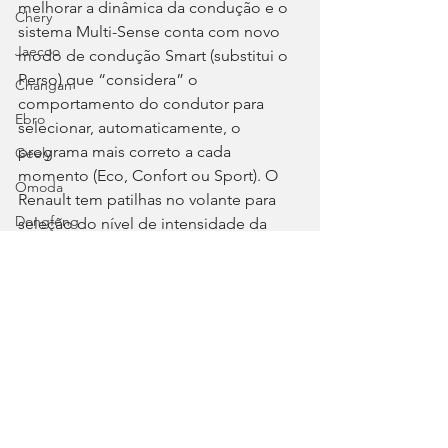
melhorar a dinâmica da condução e o 
Chery
sistema Multi-Sense conta com novo 
Jaecoo
modo de condução Smart (substitui o 
Perso) que “considera” o 
Changan
comportamento do condutor para 
Ebro
selecionar, automaticamente, o 
programa mais correto a cada 
Geely
momento (Eco, Confort ou Sport). O 
Omoda
Renault tem patilhas no volante para 
Dongfeng
seleção do nível de intensidade da 
travagem regenerativa e também 
NIO
ganha uma função One-Pedal.
Fórmula 3
Para o Megane E-Tech elétrico com 
estreia no mercado prevista para o 
início do outono, a Renault também 
anuncia 0-100 km/h em 7,6 segundos e 
velocidade máxima de 160 km/h.
Tags: