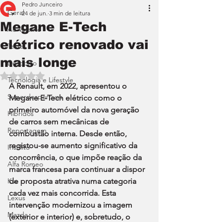
Pedro Junceiro
Geral
24 de jun.
3 min de leitura
Megane E-Tech
Ao Volante
elétrico renovado vai
Teste
mais longe
Desporto
Avaliado com NaN de 5 estrelas.
Tecnologia e Lifestyle
A Renault, em 2022, apresentou o 
Superdesportivos
Megane E-Tech elétrico como o 
primeiro automóvel da nova geração 
Híbridos
de carros sem mecânicas de 
Reportagem
combustão interna. Desde então, 
registou-se aumento significativo da 
Insólito
concorrência, o que impõe reação da 
Alfa Romeo
marca francesa para continuar a dispor 
Kia
de proposta atrativa numa categoria 
cada vez mais concorrida. Esta 
Lexus
intervenção modernizou a imagem 
Mazda
(exterior e interior) e, sobretudo, o 