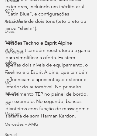
Polestar
exteriores, incluindo um inédito azul 
KGM
“Satin Blue”, e configurações 
opcionais de dois tons (teto preto ou 
Aston Martin
cinza “shiste”).
Dicas
Alpine
Versões Techno e Esprit Alpine
A Renault também reestruturou a gama 
Mercedes
para simplificar a oferta. Existem 
Salões
apenas dois níveis de equipamento, o 
Techno e o Esprit Alpine, que também 
Ford
influenciam a apresentação exterior e 
MG
interior do automóvel. No primeiro, 
INEOS
revestimento TEP no painel de bordo, 
por exemplo. No segundo, bancos 
DS
dianteiros com função de massagem e 
Maserati
sistema de som Harman Kardon.
Mercedes – AMG
Suzuki