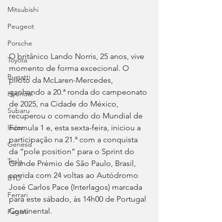
Mitsubishi
Peugeot
Porsche
O britânico Lando Norris, 25 anos, vive 
Toyota
momento de forma excecional. O 
Bugatti
piloto da McLaren-Mercedes, 
ganhando a 20.ª ronda do campeonato 
Hyundai
de 2025, na Cidade do México, 
Subaru
recuperou o comando do Mundial de 
Fórmula 1 e, esta sexta-feira, iniciou a 
Isuzu
participação na 21.ª com a conquista 
Genesis
da “pole position” para o Sprint do 
Tesla
Grande Prémio de São Paulo, Brasil, 
corrida com 24 voltas ao Autódromo 
BYD
José Carlos Pace (Interlagos) marcada 
Ferrari
para este sábado, às 14h00 de Portugal 
Continental.
Pagani