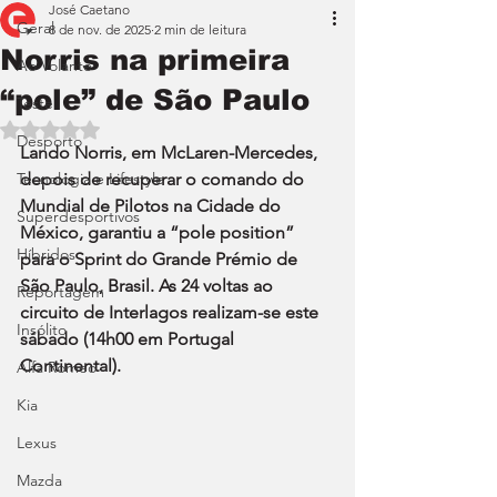
José Caetano
Geral
8 de nov. de 2025
2 min de leitura
Norris na primeira
Ao Volante
“pole” de São Paulo
Teste
Avaliado com NaN de 5 estrelas.
Desporto
Lando Norris, em McLaren-Mercedes, 
Tecnologia e Lifestyle
depois de recuperar o comando do 
Mundial de Pilotos na Cidade do 
Superdesportivos
México, garantiu a “pole position” 
Híbridos
para o Sprint do Grande Prémio de 
São Paulo, Brasil. As 24 voltas ao 
Reportagem
circuito de Interlagos realizam-se este 
Insólito
sábado (14h00 em Portugal 
Continental).
Alfa Romeo
Kia
Lexus
Mazda