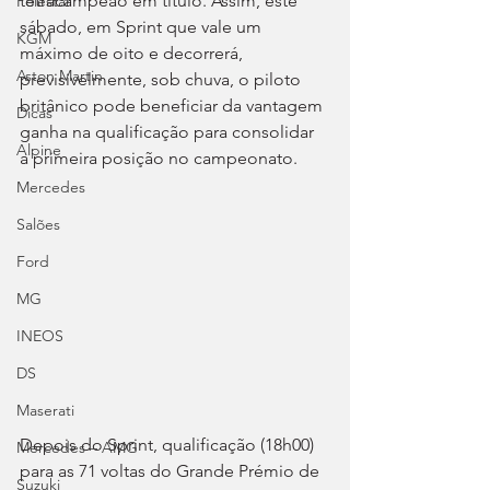
tetracampeão em título. Assim, este 
Polestar
sábado, em Sprint que vale um 
KGM
máximo de oito e decorrerá, 
Aston Martin
previsivelmente, sob chuva, o piloto 
britânico pode beneficiar da vantagem 
Dicas
ganha na qualificação para consolidar 
Alpine
a primeira posição no campeonato.
Mercedes
Salões
Ford
MG
INEOS
DS
Maserati
Depois do Sprint, qualificação (18h00) 
Mercedes – AMG
para as 71 voltas do Grande Prémio de 
Suzuki