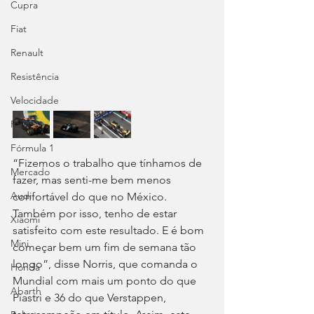
Cupra
Fiat
Renault
Resistência
Velocidade
Ralis
Fórmula 1
“Fizemos o trabalho que tínhamos de 
Mercado
fazer, mas senti-me bem menos 
Audi
confortável do que no México. 
Também por isso, tenho de estar 
Xiaomi
satisfeito com este resultado. E é bom 
Mini
começar bem um fim de semana tão 
longo”, disse Norris, que comanda o 
Honda
Mundial com mais um ponto do que 
Abarth
Piastri e 36 do que Verstappen, 