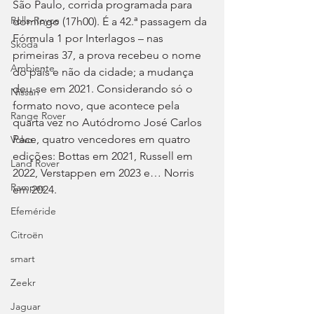
São Paulo, corrida programada para 
Rolls-Royce
domingo (17h00). É a 42.ª passagem da 
Fórmula 1 por Interlagos – nas 
Skoda
primeiras 37, a prova recebeu o nome 
Ambiente
do país e não da cidade; a mudança 
deu-se em 2021. Considerando só o 
Nissan
formato novo, que acontece pela 
Range Rover
quarta vez no Autódromo José Carlos 
Pace, quatro vencedores em quatro 
Volvo
edições: Bottas em 2021, Russell em 
Land Rover
2022, Verstappen em 2023 e… Norris 
Rampas
em 2024.
Efeméride
Citroën
smart
Zeekr
Jaguar