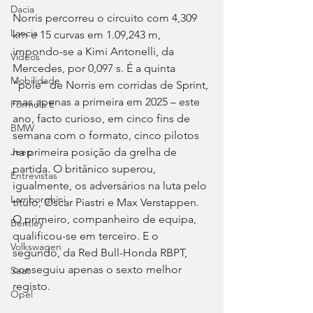
Dacia
Norris percorreu o circuito com 4,309 
Lancia
km e 15 curvas em 1.09,243 m, 
impondo-se a Kimi Antonelli, da 
Videos
Mercedes, por 0,097 s. É a quinta 
Mobilidade
“pole” de Norris em corridas de Sprint, 
mas apenas a primeira em 2025 – este 
Fórmula E
ano, facto curioso, em cinco fins de 
BMW
semana com o formato, cinco pilotos 
na primeira posição da grelha de 
Jeep
partida. O britânico superou, 
Entrevistas
igualmente, os adversários na luta pelo 
Lamborghini
título, Oscar Piastri e Max Verstappen. 
O primeiro, companheiro de equipa, 
Bentley
qualificou-se em terceiro. E o 
Volkswagen
segundo, da Red Bull-Honda RBPT, 
conseguiu apenas o sexto melhor 
Seat
registo.
Opel