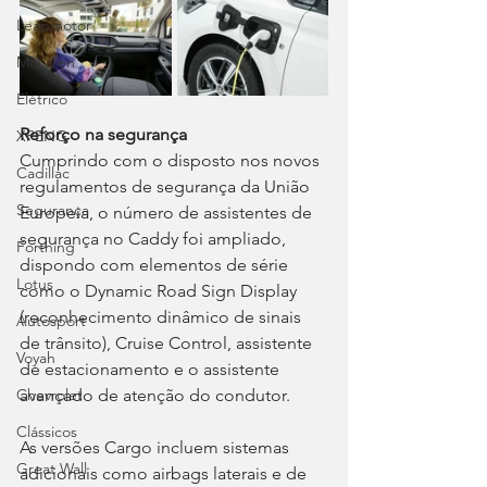
Leapmotor
McLaren
Elétrico
Reforço na segurança
XPENG
Cumprindo com o disposto nos novos 
Cadillac
regulamentos de segurança da União 
Segurança
Europeia, o número de assistentes de 
segurança no Caddy foi ampliado, 
Forthing
dispondo com elementos de série 
Lotus
como o Dynamic Road Sign Display 
(reconhecimento dinâmico de sinais 
Autosport
de trânsito), Cruise Control, assistente 
Voyah
de estacionamento e o assistente 
avançado de atenção do condutor.
Chevrolet
Clássicos
As versões Cargo incluem sistemas 
Great Wall
adicionais como airbags laterais e de 