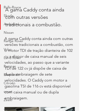
Rolls-Royce
A gama Caddy conta ainda 
Skoda
com outras versões 
tradicionais a combustão.
Ambiente
Nissan
A gama Caddy conta ainda com outras 
Range Rover
versões tradicionais a combustão, com 
Volvo
o motor TDI de tração dianteira de 102 
cv a dispor de caixa manual de seis 
Land Rover
velocidades, ao passo que a variante 
Rampas
TDI de 122 cv já dispõe de caixa de 
dupla embraiagem de sete 
Efeméride
velocidades. O Caddy com motor a 
Citroën
gasolina TSI de 116 cv está disponível 
smart
com caixa manual ou de dupla 
embraiagem.
Zeekr
Jaguar