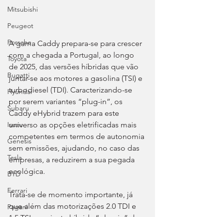
Mitsubishi
Peugeot
Porsche
A gama Caddy prepara-se para crescer 
com a chegada a Portugal, ao longo 
Toyota
de 2025, das versões híbridas que vão 
Bugatti
juntar-se aos motores a gasolina (TSI) e 
turbodiesel (TDI). Caracterizando-se 
Hyundai
por serem variantes “plug-in”, os 
Subaru
Caddy eHybrid trazem para este 
universo as opções eletrificadas mais 
Isuzu
competentes em termos de autonomia 
Genesis
sem emissões, ajudando, no caso das 
Tesla
empresas, a reduzirem a sua pegada 
ecológica.
BYD
Ferrari
Trata-se de momento importante, já 
que além das motorizações 2.0 TDI e 
Pagani