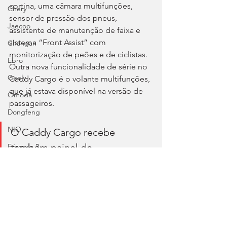
cortina, uma câmara multifunções, 
Chery
sensor de pressão dos pneus, 
Jaecoo
assistente de manutenção de faixa e 
sistema “Front Assist” com 
Changan
monitorização de peões e de ciclistas. 
Ebro
Outra nova funcionalidade de série no 
Geely
Caddy Cargo é o volante multifunções, 
que já estava disponível na versão de 
Omoda
passageiros.
Dongfeng
NIO
O Caddy Cargo recebe 
também painel de 
Fórmula 3
instrumentos digital
Adicionalmente, o Caddy Cargo 
recebe também painel de 
instrumentos digital, que agora é de 