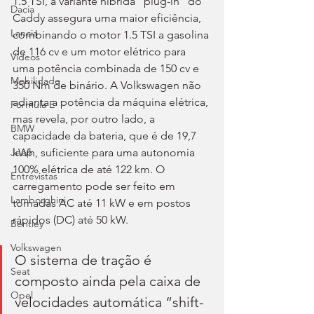
1.5 TSI, a variante híbrida “plug-in” do 
Dacia
Caddy assegura uma maior eficiência, 
Lancia
combinando o motor 1.5 TSI a gasolina 
de 116 cv e um motor elétrico para 
Videos
uma potência combinada de 150 cv e 
Mobilidade
350 Nm de binário. A Volkswagen não 
adianta a potência da máquina elétrica, 
Fórmula E
mas revela, por outro lado, a 
BMW
capacidade da bateria, que é de 19,7 
kWh, suficiente para uma autonomia 
Jeep
100% elétrica de até 122 km. O 
Entrevistas
carregamento pode ser feito em 
Lamborghini
tomadas AC até 11 kW e em postos 
rápidos (DC) até 50 kW.
Bentley
Volkswagen
O sistema de tração é 
Seat
composto ainda pela caixa de 
Opel
velocidades automática “shift-