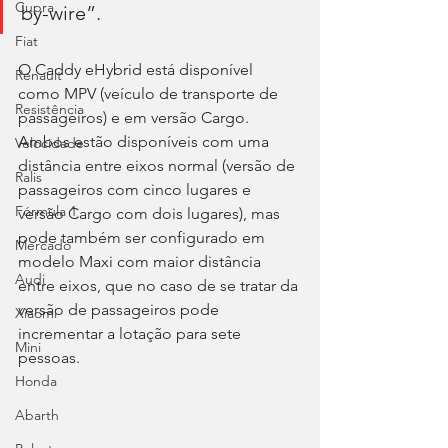
Cupra
by-wire”.
Fiat
O Caddy eHybrid está disponível 
Renault
como MPV (veículo de transporte de 
Resistência
passageiros) e em versão Cargo. 
Ambos estão disponíveis com uma 
Velocidade
distância entre eixos normal (versão de 
Ralis
passageiros com cinco lugares e 
Fórmula 1
versão Cargo com dois lugares), mas 
pode também ser configurado em 
Mercado
modelo Maxi com maior distância 
Audi
entre eixos, que no caso de se tratar da 
versão de passageiros pode 
Xiaomi
incrementar a lotação para sete 
Mini
pessoas.
Honda
Abarth