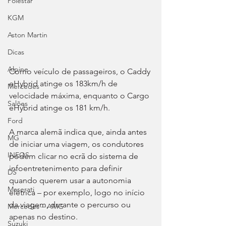
Polestar
KGM
Aston Martin
Dicas
Alpine
Como veículo de passageiros, o Caddy 
eHybrid atinge os 183km/h de 
Mercedes
velocidade máxima, enquanto o Cargo 
Salões
eHybrid atinge os 181 km/h.
Ford
A marca alemã indica que, ainda antes 
MG
de iniciar uma viagem, os condutores 
INEOS
podem clicar no ecrã do sistema de 
infoentretenimento para definir 
DS
quando querem usar a autonomia 
Maserati
elétrica – por exemplo, logo no início 
da viagem, durante o percurso ou 
Mercedes – AMG
apenas no destino.
Suzuki