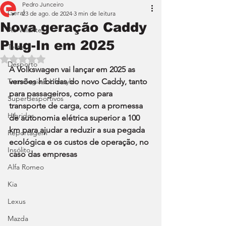
Pedro Junceiro
Geral
23 de ago. de 2024
3 min de leitura
Nova geração Caddy
Ao Volante
Plug-In em 2025
Teste
Avaliado com NaN de 5 estrelas.
Desporto
A Volkswagen vai lançar em 2025 as 
Tecnologia e Lifestyle
versões híbridas do novo Caddy, tanto 
para passageiros, como para 
Superdesportivos
transporte de carga, com a promessa 
Híbridos
de autonomia elétrica superior a 100 
km para ajudar a reduzir a sua pegada 
Reportagem
ecológica e os custos de operação, no 
Insólito
caso das empresas
Alfa Romeo
Kia
Lexus
Mazda