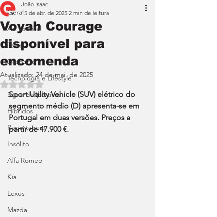
João Isaac
Geral
15 de abr. de 2025
2 min de leitura
Voyah Courage
Ao Volante
disponível para
Teste
encomenda
Desporto
Atualizado:
24 de mai. de 2025
Tecnologia e Lifestyle
Avaliado com NaN de 5 estrelas.
Sport Utility Vehicle (SUV) elétrico do 
Superdesportivos
segmento médio (D) apresenta-se em 
Híbridos
Portugal em duas versões. Preços a 
Reportagem
partir de 47.900 €.
Insólito
Alfa Romeo
Kia
Lexus
Mazda