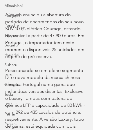
Mitsubishi
A Voyah anunciou a abertura do 
Peugeot
período de encomendas do seu novo 
Porsche
SUV 100% elétrico Courage, estando 
Toyota
disponível a partir de 47.900 euros. Em 
Portugal, o importador tem neste 
Bugatti
momento disponíveis 25 unidades em 
Hyundai
regime de pré-reserva.
Subaru
Posicionando-se em pleno segmento 
Isuzu
D, o novo modelo da marca chinesa 
chega a Portugal numa gama que 
Genesis
inclui duas versões distintas, Exclusive 
Tesla
e Luxury - ambas com bateria de 
BYD
química LFP e capacidade de 80 kWh - 
com 292 ou 435 cavalos de potência, 
Ferrari
respetivamente. A versão Luxury, topo 
Pagani
de gama, está equipada com dois 