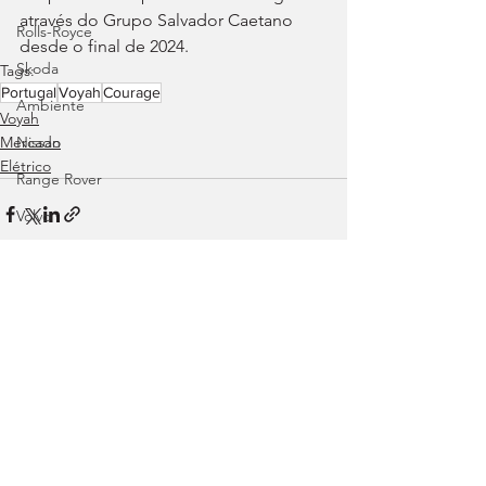
através do Grupo Salvador Caetano 
Rolls-Royce
desde o final de 2024.
Skoda
Tags:
Portugal
Voyah
Courage
Ambiente
Voyah
Mercado
Nissan
Elétrico
Range Rover
Volvo
Land Rover
Rampas
Efeméride
Ver tudo
Posts recentes
Citroën
smart
Zeekr
Jaguar