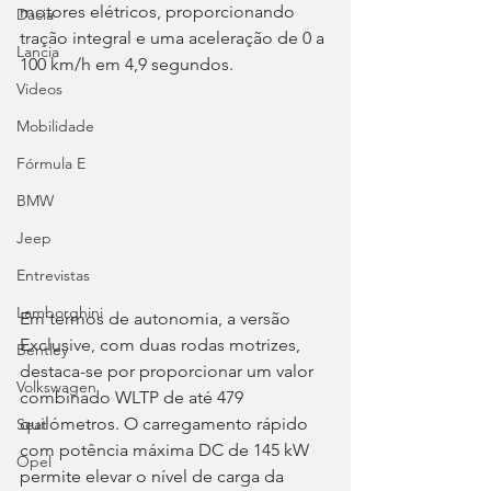
motores elétricos, proporcionando 
Dacia
tração integral e uma aceleração de 0 a 
Lancia
100 km/h em 4,9 segundos.
Videos
Mobilidade
Fórmula E
BMW
Jeep
Entrevistas
Lamborghini
Em termos de autonomia, a versão 
Exclusive, com duas rodas motrizes, 
Bentley
destaca-se por proporcionar um valor 
Volkswagen
combinado WLTP de até 479 
quilómetros. O carregamento rápido 
Seat
com potência máxima DC de 145 kW 
Opel
permite elevar o nível de carga da 