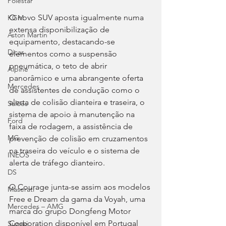
Polestar
O novo SUV aposta igualmente numa 
KGM
extensa disponibilização de 
Aston Martin
equipamento, destacando-se 
Dicas
elementos como a suspensão 
pneumática, o teto de abrir 
Alpine
panorâmico e uma abrangente oferta 
Mercedes
de assistentes de condução como o 
alerta de colisão dianteira e traseira, o 
Salões
sistema de apoio à manutenção na 
Ford
faixa de rodagem, a assistência de 
MG
prevenção de colisão em cruzamentos 
na traseira do veículo e o sistema de 
INEOS
alerta de tráfego dianteiro.
DS
O Courage junta-se assim aos modelos 
Maserati
Free e Dream da gama da Voyah, uma 
Mercedes – AMG
marca do grupo Dongfeng Motor 
Corporation disponível em Portugal 
Suzuki