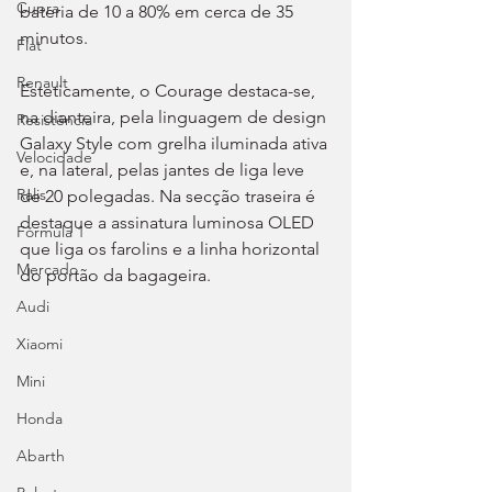
Cupra
bateria de 10 a 80% em cerca de 35 
minutos.
Fiat
Renault
Esteticamente, o Courage destaca-se, 
na dianteira, pela linguagem de design 
Resistência
Galaxy Style com grelha iluminada ativa 
Velocidade
e, na lateral, pelas jantes de liga leve 
Ralis
de 20 polegadas. Na secção traseira é 
destaque a assinatura luminosa OLED 
Fórmula 1
que liga os farolins e a linha horizontal 
Mercado
do portão da bagageira.
Audi
Xiaomi
Mini
Honda
Abarth