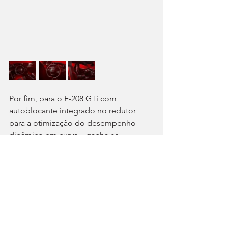
Por fim, para o E-208 GTi com 
autoblocante integrado no redutor 
para a otimização do desempenho 
dinâmico em curva – ganha-se 
agilidade, estabilidade, precisão e 
segurança –, a Peugeot Sport escolheu 
pneus Michelin Pilot Sport Cup 2 
(medidas 215/40 R18). Este segmento B 
elétrico com 5,7 kg/cv tem controlo de 
estabilidade com programa Sport 
desenvolvido “à medida” e que 