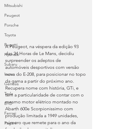
Mitsubishi
Peugeot
Porsche
Toyota
Bugatti
A Peugeot, na véspera da edição 93 
das 24 Horas de Le Mans, decidiu 
Hyundai
surpreender os adeptos de 
Subaru
automóveis desportivos com versão 
nova do E-208, para posicionar no topo 
Isuzu
da gama a partir do próximo ano. 
Genesis
Recupera nome com história, GTi, e 
Tesla
tem a particularidade de contar com o 
mesmo motor elétrico montado no 
BYD
Abarth 600e Scorpionissimo com 
Ferrari
produção limitada a 1949 unidades, 
número que remete para o ano da 
Pagani