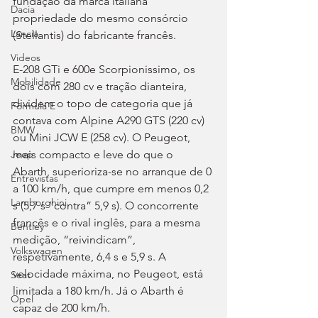
fundação da marca italiana 
Dacia
propriedade do mesmo consórcio 
Lancia
(Stellantis) do fabricante francês.
Videos
E-208 GTi e 600e Scorpionissimo, os 
Mobilidade
dois com 280 cv e tração dianteira, 
dividem o topo de categoria que já 
Fórmula E
contava com Alpine A290 GTS (220 cv) 
BMW
ou Mini JCW E (258 cv). O Peugeot, 
mais compacto e leve do que o 
Jeep
Abarth, superioriza-se no arranque de 0 
Entrevistas
a 100 km/h, que cumpre em menos 0,2 
Lamborghini
s (5,7 s “contra” 5,9 s). O concorrente 
francês e o rival inglês, para a mesma 
Bentley
medição, “reivindicam”, 
Volkswagen
respetivamente, 6,4 s e 5,9 s. A 
velocidade máxima, no Peugeot, está 
Seat
limitada a 180 km/h. Já o Abarth é 
Opel
capaz de 200 km/h.