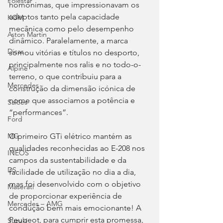
Polestar
homónimas, que impressionavam os 
adeptos tanto pela capacidade 
KGM
mecânica como pelo desempenho 
Aston Martin
dinâmico. Paralelamente, a marca 
Dicas
somou vitórias e títulos no desporto, 
principalmente nos ralis e no todo-o-
Alpine
terreno, o que contribuiu para a 
Mercedes
construção da dimensão icónica de 
nome que associamos a potência e 
Salões
“performances”.
Ford
O primeiro GTi elétrico mantém as 
MG
qualidades reconhecidas ao E-208 nos 
INEOS
campos da sustentabilidade e da 
DS
facilidade de utilização no dia a dia, 
mas foi desenvolvido com o objetivo 
Maserati
de proporcionar experiência de 
Mercedes – AMG
condução bem mais emocionante! A 
Peugeot, para cumprir esta promessa, 
Suzuki