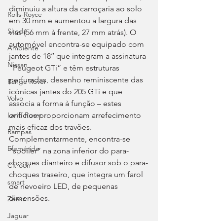
diminuiu a altura da carroçaria ao solo 
Rolls-Royce
em 30 mm e aumentou a largura das 
Skoda
vias (56 mm à frente, 27 mm atrás). O 
automóvel encontra-se equipado com 
Ambiente
jantes de 18’’ que integram a assinatura 
Nissan
“Peugeot GTi” e têm estruturas 
perfuradas, desenho reminiscente das 
Range Rover
icónicas jantes do 205 GTi e que 
Volvo
associa a forma à função – estes 
orifícios proporcionam arrefecimento 
Land Rover
mais eficaz dos travões. 
Rampas
Complementarmente, encontra-se 
Efeméride
“spoiler” na zona inferior do para-
choques dianteiro e difusor sob o para-
Citroën
choques traseiro, que integra um farol 
smart
de nevoeiro LED, de pequenas 
dimensões.
Zeekr
Jaguar