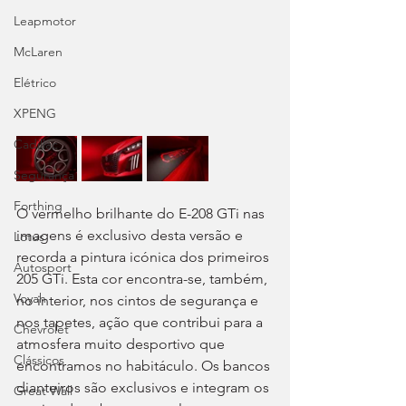
Leapmotor
McLaren
Elétrico
XPENG
Cadillac
Segurança
Forthing
O vermelho brilhante do E-208 GTi nas 
imagens é exclusivo desta versão e 
Lotus
recorda a pintura icónica dos primeiros 
Autosport
205 GTi. Esta cor encontra-se, também, 
Voyah
no interior, nos cintos de segurança e 
nos tapetes, ação que contribui para a 
Chevrolet
atmosfera muito desportivo que 
Clássicos
encontramos no habitáculo. Os bancos 
dianteiros são exclusivos e integram os 
Great Wall