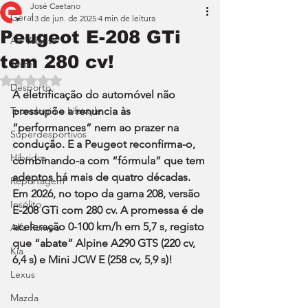
José Caetano
Geral
13 de jun. de 2025
4 min de leitura
Peugeot E-208 GTi
Ao Volante
tem 280 cv!
Teste
Avaliado com NaN de 5 estrelas.
Desporto
A eletrificação do automóvel não 
Tecnologia e Lifestyle
pressupõe a renuncia às 
“performances” nem ao prazer na 
Superdesportivos
condução. E a Peugeot reconfirma-o, 
Híbridos
combinando-a com “fórmula” que tem 
adeptos há mais de quatro décadas. 
Reportagem
Em 2026, no topo da gama 208, versão 
Insólito
E-208 GTi com 280 cv. A promessa é de 
aceleração 0-100 km/h em 5,7 s, registo 
Alfa Romeo
que “abate” Alpine A290 GTS (220 cv, 
Kia
6,4 s) e Mini JCW E (258 cv, 5,9 s)!
Lexus
Mazda