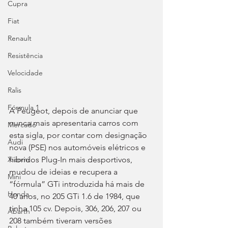
Cupra
Fiat
Renault
Resistência
Velocidade
Ralis
Fórmula 1
A Peugeot, depois de anunciar que 
nunca mais apresentaria carros com 
Mercado
esta sigla, por contar com designação 
Audi
nova (PSE) nos automóveis elétricos e 
híbridos Plug-In mais desportivos, 
Xiaomi
mudou de ideias e recupera a 
Mini
“fórmula” GTi introduzida há mais de 
Honda
40 anos, no 205 GTi 1.6 de 1984, que 
tinha 105 cv. Depois, 306, 206, 207 ou 
Abarth
208 também tiveram versões 