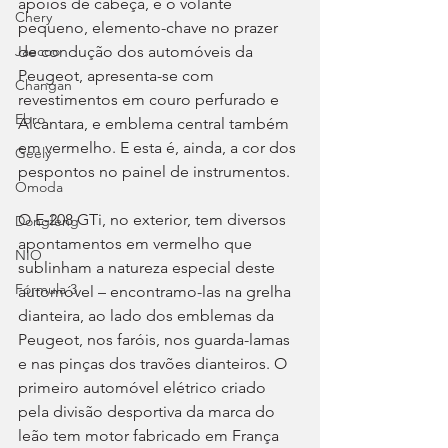
apoios de cabeça, e o volante 
Chery
pequeno, elemento-chave no prazer 
de condução dos automóveis da 
Jaecoo
Peugeot, apresenta-se com 
Changan
revestimentos em couro perfurado e 
Ebro
Alcantara, e emblema central também 
em vermelho. E esta é, ainda, a cor dos 
Geely
pespontos no painel de instrumentos.
Omoda
O E-208 GTi, no exterior, tem diversos 
Dongfeng
apontamentos em vermelho que 
NIO
sublinham a natureza especial deste 
Fórmula 3
automóvel – encontramo-las na grelha 
dianteira, ao lado dos emblemas da 
Peugeot, nos faróis, nos guarda-lamas 
e nas pinças dos travões dianteiros. O 
primeiro automóvel elétrico criado 
pela divisão desportiva da marca do 
leão tem motor fabricado em França 