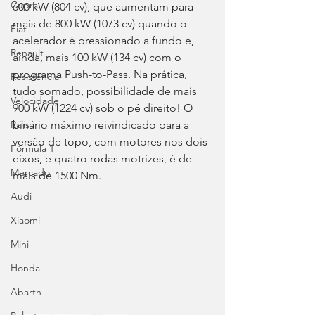
Cupra
600 kW (804 cv), que aumentam para 
mais de 800 kW (1073 cv) quando o 
Fiat
acelerador é pressionado a fundo e, 
Renault
ainda, mais 100 kW (134 cv) com o 
programa Push-to-Pass. Na prática, 
Resistência
tudo somado, possibilidade de mais 
Velocidade
900 kW (1224 cv) sob o pé direito! O 
binário máximo reivindicado para a 
Ralis
versão de topo, com motores nos dois 
Fórmula 1
eixos, e quatro rodas motrizes, é de 
Mercado
mais de 1500 Nm.
Audi
Xiaomi
Mini
Honda
Abarth