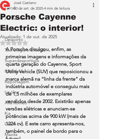
José Caetano
Geral
30 de set. de 2025
4 min de leitura
Porsche Cayenne
Ao Volante
Electric: o interior!
Teste
Atualizado:
1 de out. de 2025
Desporto
Avaliado com NaN de 5 estrelas.
A Porsche divulgou, enfim, as 
Tecnologia e Lifestyle
primeiras imagens e informações da 
Superdesportivos
quarta geração do Cayenne, Sport 
Híbridos
Utility Vehicle (SUV) que reposicionou a 
marca alemã na “linha da frente” da 
Reportagem
indústria automóvel e conseguiu mais 
Insólito
de 1,5 milhões de exemplares 
vendidos desde 2002. Existirão apenas 
Alfa Romeo
versões elétricas e anunciam-se 
Kia
potências acima de 900 kW (mais de 
1224 cv). E este carro apresenta-nos, 
Lexus
também, o painel de bordo para o 
Mazda
futuro!...