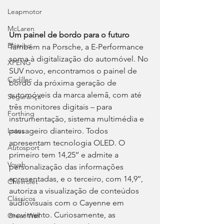
Leapmotor
McLaren
Um painel de bordo para o futuro
Elétrico
Também na Porsche, a E-Performance 
soma à digitalização do automóvel. No 
XPENG
SUV novo, encontramos o painel de 
Cadillac
bordo da próxima geração de 
automóveis da marca alemã, com até 
Segurança
três monitores digitais – para 
Forthing
instrumentação, sistema multimédia e 
passageiro dianteiro. Todos 
Lotus
apresentam tecnologia OLED. O 
Autosport
primeiro tem 14,25’’ e admite a 
Voyah
personalização das informações 
apresentadas, e o terceiro, com 14,9’’, 
Chevrolet
autoriza a visualização de conteúdos 
Clássicos
audiovisuais com o Cayenne em 
movimento. Curiosamente, as 
Great Wall