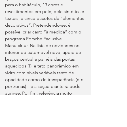
para o habitáculo, 13 cores e 
revestimentos em pele, pele sintética e 
têxteis, e cinco pacotes de “elementos 
decorativos”. Pretendendo-se, é 
possível criar carro “à medida” com o 
programa Porsche Exclusive 
Manufaktur. Na lista de novidades no 
interior do automóvel novo, apoio de 
braços central e painéis das portas 
aquecidos (!), e teto panorâmico em 
vidro com níveis variáveis tanto de 
opacidade como de transparência (é-o 
por zonas) – e a seção dianteira pode 
abrir-se. Por fim, referência muito 
especial para a estreia do “Mood 
modes”, função que adapta a 
iluminação, a climatização, o sistema 
de som ou a posição dos bancos à 