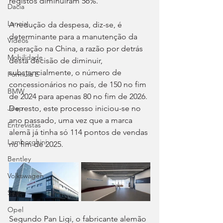
registos diminuíram 56%.
Dacia
Lancia
A redução da despesa, diz-se, é 
determinante para a manutenção da 
Videos
operação na China, a razão por detrás 
Mobilidade
desta decisão de diminuir, 
substancialmente, o número de 
Fórmula E
concessionários no país, de 150 no fim 
BMW
de 2024 para apenas 80 no fim de 2026. 
De resto, este processo iniciou-se no 
Jeep
ano passado, uma vez que a marca 
Entrevistas
alemã já tinha só 114 pontos de vendas 
Lamborghini
no fim de 2025.
Bentley
Volkswagen
Seat
Opel
Segundo Pan Ligi, o fabricante alemão 