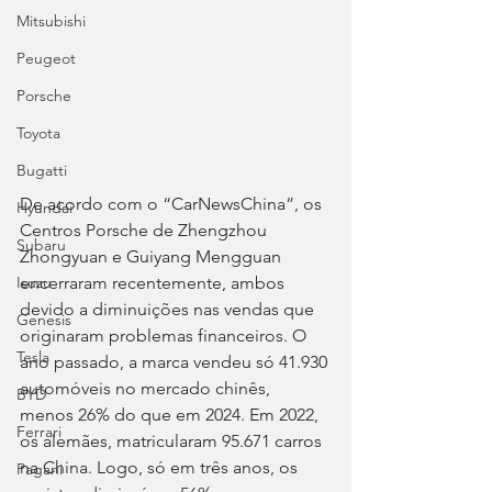
Mitsubishi
Peugeot
Porsche
Toyota
Bugatti
De acordo com o “CarNewsChina”, os 
Hyundai
Centros Porsche de Zhengzhou 
Subaru
Zhongyuan e Guiyang Mengguan 
encerraram recentemente, ambos 
Isuzu
devido a diminuições nas vendas que 
Genesis
originaram problemas financeiros. O 
Tesla
ano passado, a marca vendeu só 41.930 
automóveis no mercado chinês, 
BYD
menos 26% do que em 2024. Em 2022, 
Ferrari
os alemães, matricularam 95.671 carros 
na China. Logo, só em três anos, os 
Pagani