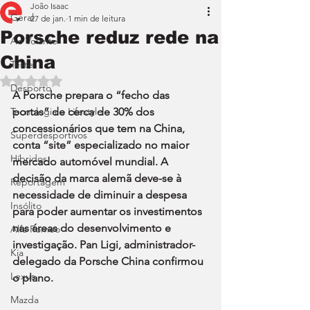
João Isaac
Geral
27 de jan.
1 min de leitura
Porsche reduz rede na
Ao Volante
China
Teste
Avaliado com NaN de 5 estrelas.
Desporto
A Porsche prepara o “fecho das 
Tecnologia e Lifestyle
portas” de cerca de 30% dos 
concessionários que tem na China, 
Superdesportivos
conta “site” especializado no maior 
Híbridos
mercado automóvel mundial. A 
decisão da marca alemã deve-se à 
Reportagem
necessidade de diminuir a despesa 
Insólito
para poder aumentar os investimentos 
nas áreas do desenvolvimento e 
Alfa Romeo
investigação. Pan Ligi, administrador-
Kia
delegado da Porsche China confirmou 
Lexus
o plano.
Mazda