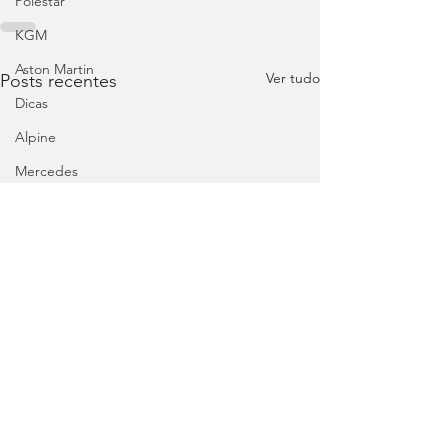
Polestar
KGM
Aston Martin
Ver tudo
Posts recentes
Dicas
Alpine
Mercedes
Salões
Ford
MG
INEOS
DS
Maserati
Mercedes – AMG
Suzuki