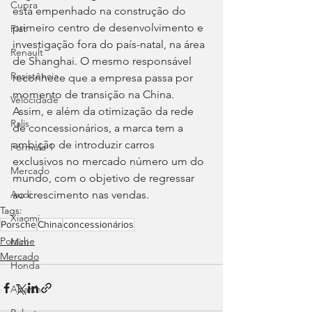
Cupra
está empenhado na construção do 
primeiro centro de desenvolvimento e 
Fiat
investigação fora do país-natal, na área 
Renault
de Shanghai. O mesmo responsável 
Resistência
reconhece que a empresa passa por 
momento de transição na China. 
Velocidade
Assim, e além da otimização da rede 
Ralis
de concessionários, a marca tem a 
ambição de introduzir carros 
Fórmula 1
exclusivos no mercado número um do 
Mercado
mundo, com o objetivo de regressar 
ao crescimento nas vendas.
Audi
Tags:
Xiaomi
Porsche
China
concessionários
Porsche
Mini
Mercado
Honda
Abarth