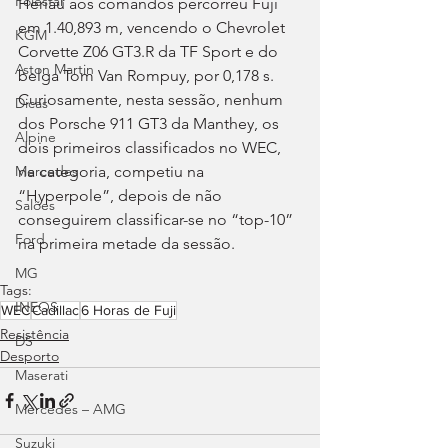
Polestar
Heriau aos comandos percorreu Fuji 
em 1.40,893 m, vencendo o Chevrolet 
KGM
Corvette Z06 GT3.R da TF Sport e do 
Aston Martin
belga Tom Van Rompuy, por 0,178 s. 
Curiosamente, nesta sessão, nenhum 
Dicas
dos Porsche 911 GT3 da Manthey, os 
Alpine
dois primeiros classificados no WEC, 
na categoria, competiu na 
Mercedes
“Hyperpole”, depois de não 
Salões
conseguirem classificar-se no “top-10” 
Ford
na primeira metade da sessão.
MG
Tags:
INEOS
WEC
Cadillac
6 Horas de Fuji
Resistência
DS
Desporto
Maserati
Mercedes – AMG
Suzuki