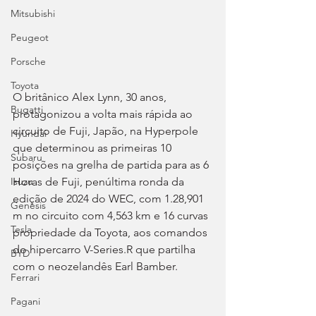
Mitsubishi
Peugeot
Porsche
Toyota
O britânico Alex Lynn, 30 anos, 
Bugatti
protagonizou a volta mais rápida ao 
circuito de Fuji, Japão, na Hyperpole 
Hyundai
que determinou as primeiras 10 
Subaru
posições na grelha de partida para as 6 
Horas de Fuji, penúltima ronda da 
Isuzu
edição de 2024 do WEC, com 1.28,901 
Genesis
m no circuito com 4,563 km e 16 curvas 
Tesla
propriedade da Toyota, aos comandos 
do hipercarro V-Series.R que partilha 
BYD
com o neozelandês Earl Bamber.
Ferrari
Pagani