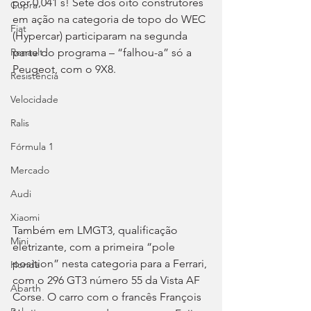
por 0,041 s! Sete dos oito construtores 
Cupra
em ação na categoria de topo do WEC 
Fiat
(Hypercar) participaram na segunda 
parte do programa – “falhou-a” só a 
Renault
Peugeot, com o 9X8.
Resistência
Velocidade
Ralis
Fórmula 1
Mercado
Audi
Xiaomi
Também em LMGT3, qualificação 
Mini
eletrizante, com a primeira “pole 
position” nesta categoria para a Ferrari, 
Honda
com o 296 GT3 número 55 da Vista AF 
Abarth
Corse. O carro com o francês François 