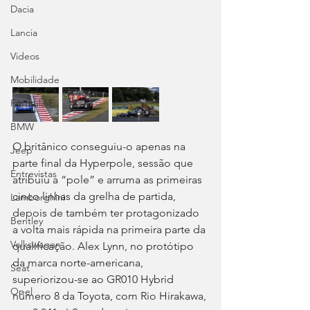
Dacia
Lancia
Videos
Mobilidade
Fórmula E
BMW
O britânico conseguiu-o apenas na 
Jeep
parte final da Hyperpole, sessão que 
Entrevistas
atribuiu a “pole” e arruma as primeiras 
cinco linhas da grelha de partida, 
Lamborghini
depois de também ter protagonizado 
Bentley
a volta mais rápida na primeira parte da 
Volkswagen
qualificação. Alex Lynn, no protótipo 
da marca norte-americana, 
Seat
superiorizou-se ao GR010 Hybrid 
Opel
número 8 da Toyota, com Rio Hirakawa, 