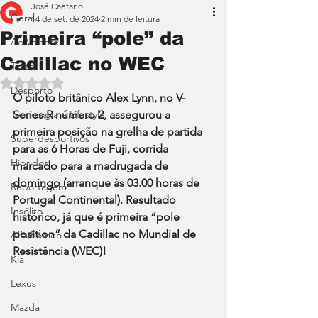
José Caetano
Geral
14 de set. de 2024
2 min de leitura
Primeira “pole” da
Ao Volante
Cadillac no WEC
Teste
Avaliado com NaN de 5 estrelas.
Desporto
O piloto britânico Alex Lynn, no V-
Tecnologia e Lifestyle
Series.R número 2, assegurou a 
primeira posição na grelha de partida 
Superdesportivos
para as 6 Horas de Fuji, corrida 
Híbridos
marcado para a madrugada de 
domingo (arranque às 03.00 horas de 
Reportagem
Portugal Continental). Resultado 
Insólito
histórico, já que é primeira “pole 
position” da Cadillac no Mundial de 
Alfa Romeo
Resistência (WEC)!
Kia
Lexus
Mazda