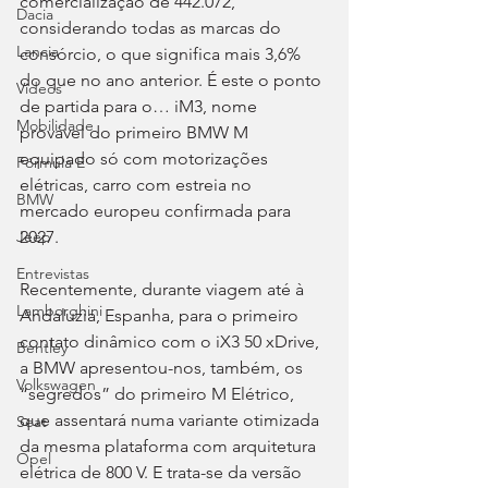
comercialização de 442.072, 
Dacia
considerando todas as marcas do 
Lancia
consórcio, o que significa mais 3,6% 
do que no ano anterior. É este o ponto 
Videos
de partida para o… iM3, nome 
Mobilidade
provável do primeiro BMW M 
equipado só com motorizações 
Fórmula E
elétricas, carro com estreia no 
BMW
mercado europeu confirmada para 
2027.
Jeep
Entrevistas
Recentemente, durante viagem até à 
Lamborghini
Andaluzia, Espanha, para o primeiro 
contato dinâmico com o iX3 50 xDrive, 
Bentley
a BMW apresentou-nos, também, os 
Volkswagen
“segredos” do primeiro M Elétrico, 
que assentará numa variante otimizada 
Seat
da mesma plataforma com arquitetura 
Opel
elétrica de 800 V. E trata-se da versão 