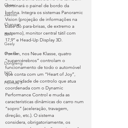
Chery
dominará o painel de bordo da 
berlina. Integra os sistemas Panoramic 
Jaecoo
Vision (projeção de informações na 
Changan
base do para-brisas, de extremo a 
extremo), monitor central tátil com 
Ebro
17,9’’ e Head-Up Display 3D.
Geely
Por fim, nos Neue Klasse, quatro 
Omoda
“supercérebros” controlam o 
Dongfeng
funcionamento de todo o automóvel 
NIO
que conta com um “Heart of Joy”, 
uma unidade de controlo que atua 
Fórmula 3
coordenada com o Dynamic 
Performance Control e muda as 
características dinâmicas do carro num 
“sopro” (aceleração, travagem, 
direção, etc.). O sistema
considera, obrigatoriamente, os 