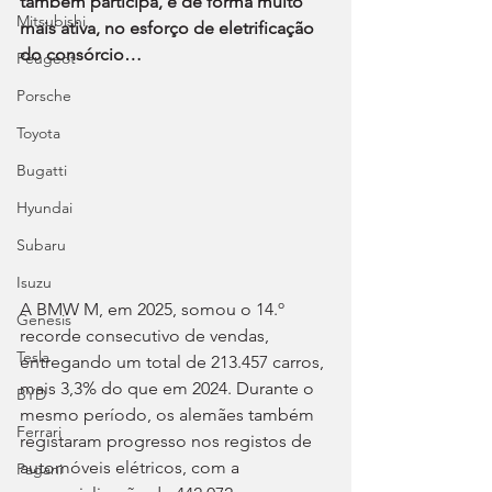
também participa, e de forma muito 
Mitsubishi
mais ativa, no esforço de eletrificação 
do consórcio…
Peugeot
Porsche
Toyota
Bugatti
Hyundai
Subaru
Isuzu
A BMW M, em 2025, somou o 14.º 
Genesis
recorde consecutivo de vendas, 
Tesla
entregando um total de 213.457 carros, 
mais 3,3% do que em 2024. Durante o 
BYD
mesmo período, os alemães também 
Ferrari
registaram progresso nos registos de 
automóveis elétricos, com a 
Pagani