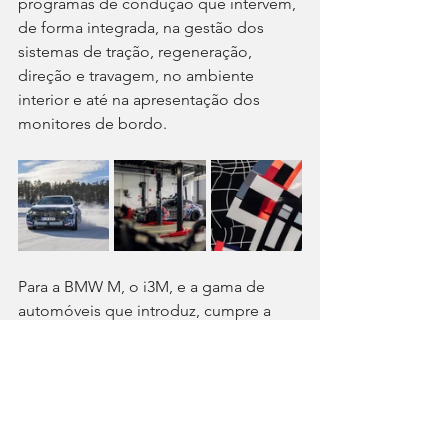
programas de condução que intervêm, 
de forma integrada, na gestão dos 
sistemas de tração, regeneração, 
direção e travagem, no ambiente 
interior e até na apresentação dos 
monitores de bordo.
Para a BMW M, o i3M, e a gama de 
automóveis que introduz, cumpre a 
promessa associada à divisão de 
propor a “Ultimate Driving Machine”, 
mesmo se equipada com 
motorizações elétricas em vez de 
combustão. Também por isso, este 