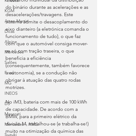
Polestar
do binário durante as acelerações e as 
KGM
desacelerações/travagens. Este 
Aston Martin
sistema admite o desacoplamento do 
eixo dianteiro (a eletrónica comanda o 
Dicas
funcionamento de tudo), o que faz 
Alpine
com que o automóvel consiga mover-
se só com tração traseira, o que 
Mercedes
beneficia a eficiência 
Salões
(consequentemente, também favorece 
a autonomia), se a condução não 
Ford
obrigar à atuação das quatro rodas 
MG
motrizes.
INEOS
No iM3, bateria com mais de 100 kWh 
DS
de capacidade. De acordo com a 
Maserati
BMW, para a primeiro elétrico da 
divisão M, trabalhou-se (e trabalha-se!) 
Mercedes – AMG
muito na otimização da química das 
Suzuki