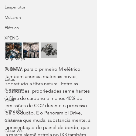
Leapmotor
McLaren
Elétrico
XPENG
Cadillac
Segurança
A BMW, para o primeiro M elétrico, 
Forthing
também anuncia materiais novos, 
Lotus
sobretudo a fibra natural. Entre as 
Autosport
qualidades, propriedades semelhantes 
à fibra de carbono e menos 40% de 
Voyah
emissões de CO2 durante o processo 
Chevrolet
de produção. E o Panoramic iDrive, 
sistema que muda, substancialmente, a 
Clássicos
apresentação do painel de bordo, que 
Great Wall
a marca alemã estreia no iX3 também 