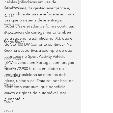
células (cilíndricas em vez de 
Rolls-Royce
prismáticas), da gestão energética e, 
ainda, do sistema de refrigeração, uma 
Skoda
vez que o sistema deve entregar 
Ambiente
potências elevadas de forma contínua. 
A potência de carregamento também 
Nissan
será superior à admitida no iX3, que é 
Range Rover
de até 400 kW (corrente contínua). Na 
berlina desportiva, a exemplo do que 
Volvo
acontece no Sport Activity Vehicle 
Land Rover
(SAV) à venda em Portugal com preços 
Rampas
desde 72.900 €, o acumulador de 
energia posiciona-se entre os dois 
Efeméride
eixos, unindo-os. Trata-se, por isso, de 
Citroën
elemento estrutural que beneficia 
muito a rigidez do automóvel, por 
smart
aumentá-la.
Zeekr
Jaguar