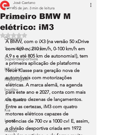
José Caetano
Geral
15 de jan.
3 min de leitura
Primeiro BMW M
Ao Volante
elétrico: iM3
Teste
Avaliado com NaN de 5 estrelas.
Desporto
A BMW, com o iX3 (na versão 50 xDrive 
Tecnologia e Lifestyle
com 469 cv, 210 km/h, 0-100 km/h em 
4,9 s e até 805 km de autonomia!), tem 
Superdesportivos
a primeira aplicação de plataforma 
Híbridos
Neue Klasse para geração nova de 
automóveis com motorizações 
Reportagem
elétricas. A marca alemã, na agenda 
Insólito
para este ano e 2027, conta com mais 
de quatro dezenas de lançamentos. 
Alfa Romeo
Entre as certezas, iM3 com quatro 
Kia
motores elétricos capazes de 
Lexus
potências de 700 cv a 1000 cv! E, assim, 
a divisão desportiva criada em 1972 
Mazda