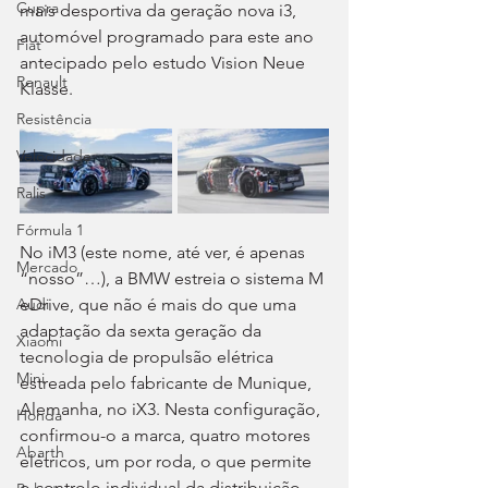
Cupra
mais desportiva da geração nova i3, 
automóvel programado para este ano 
Fiat
antecipado pelo estudo Vision Neue 
Renault
Klasse.
Resistência
Velocidade
Ralis
Fórmula 1
No iM3 (este nome, até ver, é apenas 
Mercado
“nosso”…), a BMW estreia o sistema M 
eDrive, que não é mais do que uma 
Audi
adaptação da sexta geração da 
Xiaomi
tecnologia de propulsão elétrica 
Mini
estreada pelo fabricante de Munique, 
Alemanha, no iX3. Nesta configuração, 
Honda
confirmou-o a marca, quatro motores 
Abarth
elétricos, um por roda, o que permite 
o controlo individual da distribuição 