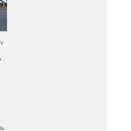
UV 
u 
da 