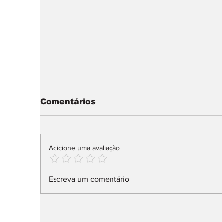
Comentários
Adicione uma avaliação
IUC: pagamento muda
A
Escreva um comentário
já em 2027
t