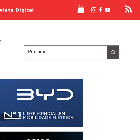
vista Digital
l