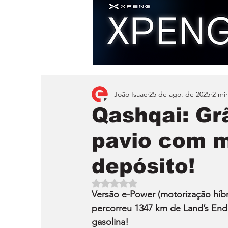
João Isaac
25 de ago. de 2025
2 min
Qashqai: Gr
pavio com 
depósito!
Avaliado com NaN de 5 estrelas.
Versão e-Power (motorização híbri
percorreu 1347 km de Land’s End
gasolina!