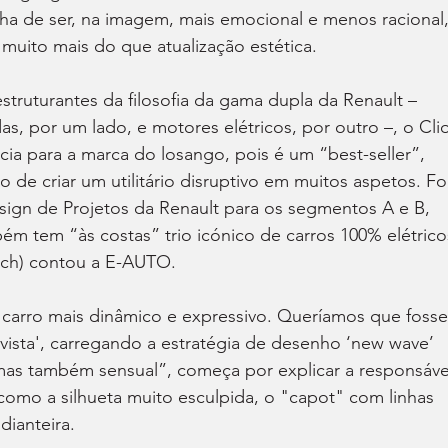
inha de ser, na imagem, mais emocional e menos racional,
muito mais do que atualização estética.
ruturantes da filosofia da gama dupla da Renault – 
s, por um lado, e motores elétricos, por outro –, o Clio
ia para a marca do losango, pois é um “best-seller”, 
 de criar um utilitário disruptivo em muitos aspetos. Fo
ign de Projetos da Renault para os segmentos A e B, 
m tem “às costas” trio icónico de carros 100% elétrico
Tech) contou a E-AUTO.
 carro mais dinâmico e expressivo. Queríamos que fosse
 vista', carregando a estratégia de desenho ‘new wave’ 
mas também sensual”, começa por explicar a responsáve
 como a silhueta muito esculpida, o "capot" com linhas 
dianteira.