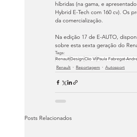
híbridas (na gama, e apresentado 
Hybrid E-Tech com 160 cv). Os p
da comercialização.
Na edição 17 de E-AUTO, disponí
sobre esta sexta geração do Rena
Tags:
Renault
Design
Clio VI
Paula Fabregat-Andr
Renault
Reportagem
Autosport
Posts Relacionados