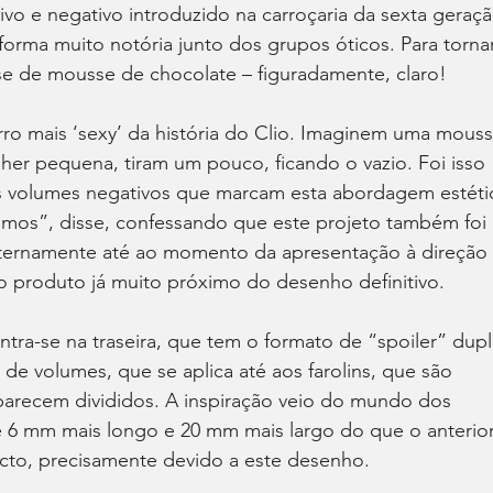
ivo e negativo introduzido na carroçaria da sexta geraçã
forma muito notória junto dos grupos óticos. Para tornar
u-se de mousse de chocolate – figuradamente, claro!
ro mais ‘sexy’ da história do Clio. Imaginem uma mouss
er pequena, tiram um pouco, ficando o vazio. Foi isso 
 volumes negativos que marcam esta abordagem estétic
itamos”, disse, confessando que este projeto também foi 
ternamente até ao momento da apresentação à direção 
 produto já muito próximo do desenho definitivo.
ntra-se na traseira, que tem o formato de “spoiler” dupl
de volumes, que se aplica até aos farolins, que são 
parecem divididos. A inspiração veio do mundo dos 
 6 mm mais longo e 20 mm mais largo do que o anterior
cto, precisamente devido a este desenho.