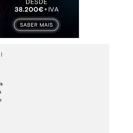
s 
s 
o 