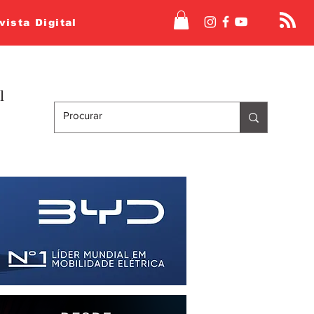
vista Digital
l