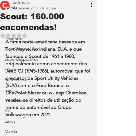
João Isaac
Geral
14 de mar.
2 min de leitura
Scout: 160.000
Ao Volante
encomendas!
Teste
Avaliado com NaN de 5 estrelas.
Desporto
A firma norte-americana baseada em 
Tecnologia e Lifestyle
Fort Wayne, no Indiana, EUA, e que 
fabricou o Scout de 1961 a 1980, 
Superdesportivos
originalmente como concorrente dos 
Híbridos
Jeep CJ (1945-1986), automóvel que foi 
precursor de Sport Utility Vehicles 
Reportagem
(SUV) como o Ford Bronco, o 
Insólito
Chevrolet Blazer ou o Jeep Cherokee, 
vendeu os direitos de utilização do 
Alfa Romeo
nome do automóvel ao Grupo 
Kia
Volkswagen em 2021.
Lexus
Mazda