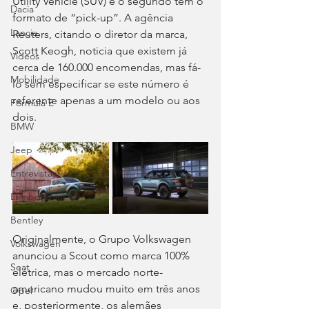
Utility Vehicle (SUV) e o segundo tem o 
Dacia
formato de “pick-up”. A agência 
Lancia
Reuters, citando o diretor da marca, 
Scott Keogh, noticia que existem já 
Videos
cerca de 160.000 encomendas, mas fá-
Mobilidade
lo sem especificar se este número é 
referente apenas a um modelo ou aos 
Fórmula E
dois.
BMW
Jeep
Entrevistas
Lamborghini
Bentley
Originalmente, o Grupo Volkswagen 
Volkswagen
anunciou a Scout como marca 100% 
Seat
elétrica, mas o mercado norte-
americano mudou muito em três anos 
Opel
e, posteriormente, os alemães 