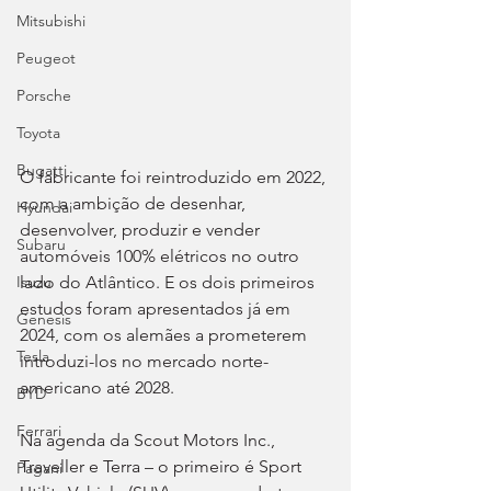
Mitsubishi
Peugeot
Porsche
Toyota
Bugatti
O fabricante foi reintroduzido em 2022, 
com a ambição de desenhar, 
Hyundai
desenvolver, produzir e vender 
Subaru
automóveis 100% elétricos no outro 
lado do Atlântico. E os dois primeiros 
Isuzu
estudos foram apresentados já em 
Genesis
2024, com os alemães a prometerem 
Tesla
introduzi-los no mercado norte-
americano até 2028.
BYD
Ferrari
Na agenda da Scout Motors Inc., 
Traveller e Terra – o primeiro é Sport 
Pagani