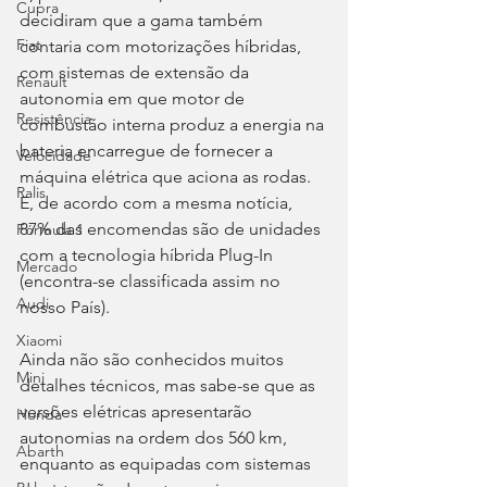
Cupra
decidiram que a gama também 
Fiat
contaria com motorizações híbridas, 
com sistemas de extensão da 
Renault
autonomia em que motor de 
Resistência
combustão interna produz a energia na 
bateria encarregue de fornecer a 
Velocidade
máquina elétrica que aciona as rodas. 
Ralis
E, de acordo com a mesma notícia, 
87% das encomendas são de unidades 
Fórmula 1
com a tecnologia híbrida Plug-In 
Mercado
(encontra-se classificada assim no 
Audi
nosso País).
Xiaomi
Ainda não são conhecidos muitos 
Mini
detalhes técnicos, mas sabe-se que as 
versões elétricas apresentarão 
Honda
autonomias na ordem dos 560 km, 
Abarth
enquanto as equipadas com sistemas 