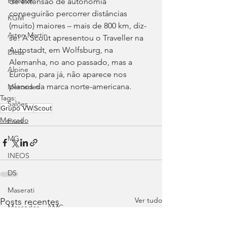
Polestar
de extensão de autonomia 
conseguirão percorrer distâncias 
KGM
(muito) maiores – mais de 800 km, diz-
Aston Martin
se! A Scout apresentou o Traveller na 
Autostadt, em Wolfsburg, na 
Dicas
Alemanha, no ano passado, mas a 
Alpine
Europa, para já, não aparece nos 
planos da marca norte-americana.
Mercedes
Tags:
Salões
Grupo VW
Scout
Mercado
Ford
MG
INEOS
DS
Maserati
Ver tudo
Posts recentes
Mercedes – AMG
Suzuki