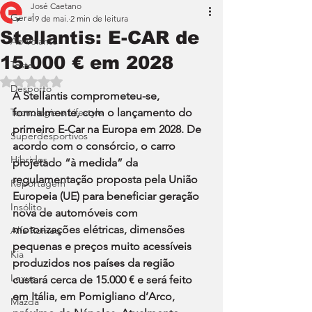
José Caetano
Geral
19 de mai.
2 min de leitura
Stellantis: E-CAR de
Ao Volante
15.000 € em 2028
Teste
Avaliado com NaN de 5 estrelas.
Desporto
A Stellantis comprometeu-se, 
Tecnologia e Lifestyle
formalmente, com o lançamento do 
primeiro E-Car na Europa em 2028. De 
Superdesportivos
acordo com o consórcio, o carro 
Híbridos
projetado “à medida” da 
regulamentação proposta pela União 
Reportagem
Europeia (UE) para beneficiar geração 
Insólito
nova de automóveis com 
motorizações elétricas, dimensões 
Alfa Romeo
pequenas e preços muito acessíveis 
Kia
produzidos nos países da região 
Lexus
custará cerca de 15.000 € e será feito 
em Itália, em Pomigliano d’Arco, 
Mazda