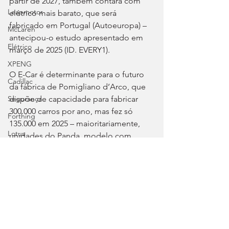
partir de 2027, também contará com 
Leapmotor
elétrico mais barato, que será 
fabricado em Portugal (Autoeuropa) – 
McLaren
antecipou-o estudo apresentado em 
Elétrico
março de 2025 (ID. EVERY1).
XPENG
O E-Car é determinante para o futuro 
Cadillac
da fábrica de Pomigliano d’Arco, que 
dispõe de capacidade para fabricar 
Segurança
300.000 carros por ano, mas fez só 
Forthing
135.000 em 2025 – maioritariamente, 
Lotus
unidades do Panda, modelo com 
produção prevista até 2030.
Autosport
Tags:
Voyah
Stellantis
Antonio Filosa
E-CAR
Mobilidade
Chevrolet
Elétrico
Clássicos
Autosport
Great Wall