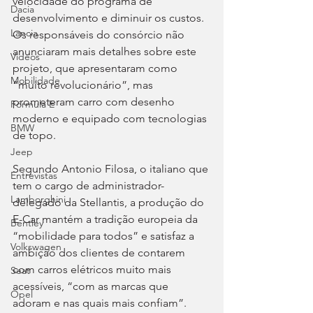
velocidade do programa de 
Dacia
desenvolvimento e diminuir os custos. 
Lancia
Os responsáveis do consórcio não 
anunciaram mais detalhes sobre este 
Videos
projeto, que apresentaram como 
Mobilidade
“muito revolucionário”, mas 
prometeram carro com desenho 
Fórmula E
moderno e equipado com tecnologias 
BMW
de topo.
Jeep
Segundo Antonio Filosa, o italiano que 
Entrevistas
tem o cargo de administrador-
Lamborghini
delegado da Stellantis, a produção do 
E-Car mantém a tradição europeia da 
Bentley
“mobilidade para todos” e satisfaz a 
Volkswagen
ambição dos clientes de contarem 
com carros elétricos muito mais 
Seat
acessíveis, “com as marcas que 
Opel
adoram e nas quais mais confiam”. 