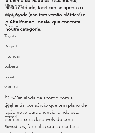
próximo de Nápoles. Atualmente, 
Mitsubishi
nesta unidade, fabricam-se apenas o 
Fiat Panda (não tem versão elétrica!) e 
Peugeot
o Alfa Romeo Tonale, que concorre 
Porsche
noutra categoria.
Toyota
Bugatti
Hyundai
Subaru
Isuzu
Genesis
Tesla
O E-Car, ainda de acordo com a 
Stellantis, consórcio que tem plano de 
BYD
ação novo para anunciar ainda esta 
Ferrari
semana, será desenvolvido com 
parceiros, fórmula para aumentar a 
Pagani