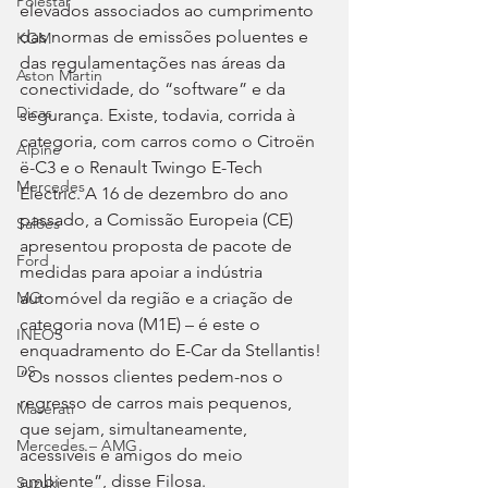
Polestar
elevados associados ao cumprimento 
das normas de emissões poluentes e 
KGM
das regulamentações nas áreas da 
Aston Martin
conectividade, do “software” e da 
Dicas
segurança. Existe, todavia, corrida à 
categoria, com carros como o Citroën 
Alpine
ë-C3 e o Renault Twingo E-Tech 
Mercedes
Electric. A 16 de dezembro do ano 
passado, a Comissão Europeia (CE) 
Salões
apresentou proposta de pacote de 
Ford
medidas para apoiar a indústria 
automóvel da região e a criação de 
MG
categoria nova (M1E) – é este o 
INEOS
enquadramento do E-Car da Stellantis! 
DS
“Os nossos clientes pedem-nos o 
regresso de carros mais pequenos, 
Maserati
que sejam, simultaneamente, 
Mercedes – AMG
acessíveis e amigos do meio 
ambiente”, disse Filosa.
Suzuki