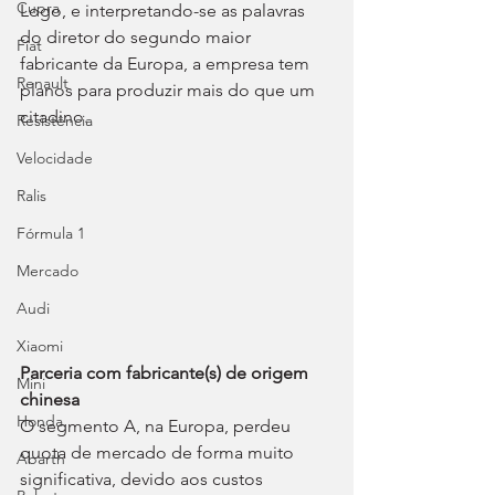
Cupra
Logo, e interpretando-se as palavras 
do diretor do segundo maior 
Fiat
fabricante da Europa, a empresa tem 
Renault
planos para produzir mais do que um 
citadino.
Resistência
Velocidade
Ralis
Fórmula 1
Mercado
Audi
Xiaomi
Parceria com fabricante(s) de origem 
Mini
chinesa
Honda
O segmento A, na Europa, perdeu 
quota de mercado de forma muito 
Abarth
significativa, devido aos custos 