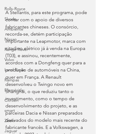
Rolls-Royce
A Stellantis, para este programa, pode 
Skoda
contar com o apoio de diversos 
fabricantes chineses. O consórcio, 
Ambiente
recorda-se, detém participação 
Nissan
importante na Leapmotor, marca com 
citadino elétrico já à venda na Europa 
Range Rover
(T03), e assinou, recentemente, 
Volvo
acordos com a Dongfeng quer para a 
produção de automóveis na China, 
Land Rover
quer em França. A Renault 
Rampas
desenvolveu o Twingo novo em 
Efeméride
Shanghai, o que reduziu tanto o 
investimento, como o tempo de 
Citroën
desenvolvimento do projeto, e as 
smart
parceiras Dacia e Nissan preparados 
derivados do modelo mais recente do 
Zeekr
fabricante francês. E a Volkswagen, a 
Jaguar