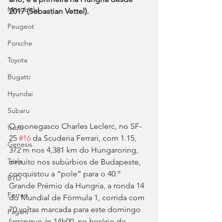
Mitsubishi
2017 (Sebastian Vettel).
Peugeot
Porsche
Toyota
Bugatti
Hyundai
Subaru
O monegasco Charles Leclerc, no SF-
Isuzu
25 
#16
 da Scuderia Ferrari, com 1.15, 
Genesis
372 m nos 4,381 km do Hungaroring, 
Tesla
circuito nos subúrbios de Budapeste, 
conquistou a “pole” para o 40.º 
BYD
Grande Prémio da Hungria, a ronda 14 
Ferrari
do Mundial de Fórmula 1, corrida com 
70 voltas marcada para este domingo 
Pagani
(arranque às 14h00, no horário de 