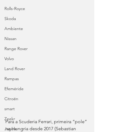
Rolls-Royce
Skoda
Ambiente
Nissan
Range Rover
Volvo
Land Rover
Rampas
Efeméride
Citroën
smart
Zeekr
Para a Scuderia Ferrari, primeira “pole” 
na Hungria desde 2017 (Sebastian 
Jaguar