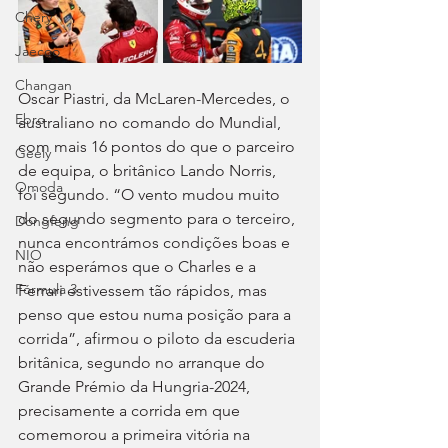
Chery
Jaecoo
Changan
Oscar Piastri, da McLaren-Mercedes, o 
Ebro
australiano no comando do Mundial, 
com mais 16 pontos do que o parceiro 
Geely
de equipa, o britânico Lando Norris, 
Omoda
foi segundo. “O vento mudou muito 
do segundo segmento para o terceiro, 
Dongfeng
nunca encontrámos condições boas e 
NIO
não esperámos que o Charles e a 
Fórmula 3
Ferrari estivessem tão rápidos, mas 
penso que estou numa posição para a 
corrida”, afirmou o piloto da escuderia 
britânica, segundo no arranque do 
Grande Prémio da Hungria-2024, 
precisamente a corrida em que 
comemorou a primeira vitória na 