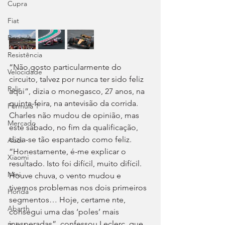
Cupra
Fiat
Renault
Resistência
“Não gosto particularmente do 
Velocidade
circuito, talvez por nunca ter sido feliz 
Ralis
aqui”, dizia o monegasco, 27 anos, na 
quinta-feira, na antevisão da corrida. 
Fórmula 1
Charles não mudou de opinião, mas 
Mercado
este sábado, no fim da qualificação, 
dizia-se tão espantado como feliz. 
Audi
“Honestamente, é-me explicar o 
Xiaomi
resultado. Isto foi difícil, muito difícil. 
Mini
Houve chuva, o vento mudou e 
tivemos problemas nos dois primeiros 
Honda
segmentos… Hoje, certame nte, 
Abarth
consegui uma das ‘poles’ mais 
inesperadas”, confessou Leclerc, que 