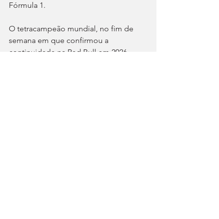
Fórmula 1.
O tetracampeão mundial, no fim de 
semana em que confirmou a 
continuidade na Red Bull em 2026, 
conseguiu só a oitava posição e, por 
isso, parece não dispor de argumentos 
para repetir as vitórias de 2022 e 2023 
na Hungria.