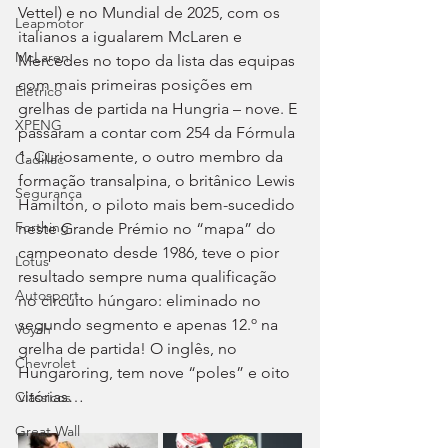
Vettel) e no Mundial de 2025, com os 
Leapmotor
italianos a igualarem McLaren e 
McLaren
Mercedes no topo da lista das equipas 
com mais primeiras posições em 
Elétrico
grelhas de partida na Hungria – nove. E 
XPENG
passaram a contar com 254 da Fórmula 
1. Curiosamente, o outro membro da 
Cadillac
formação transalpina, o britânico Lewis 
Segurança
Hamilton, o piloto mais bem-sucedido 
Forthing
neste Grande Prémio no “mapa” do 
campeonato desde 1986, teve o pior 
Lotus
resultado sempre numa qualificação 
Autosport
no circuito húngaro: eliminado no 
segundo segmento e apenas 12.º na 
Voyah
grelha de partida! O inglês, no 
Chevrolet
Hungaroring, tem nove “poles” e oito 
vitórias…
Clássicos
Great Wall