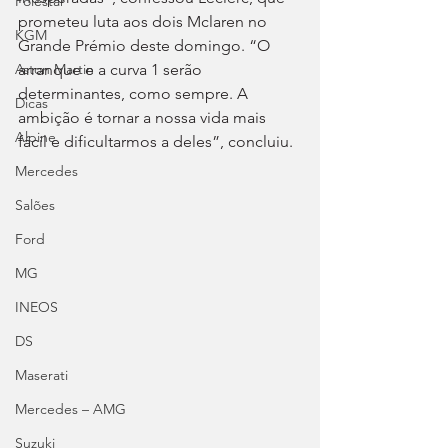
Polestar
prometeu luta aos dois Mclaren no 
KGM
Grande Prémio deste domingo. “O 
arranque e a curva 1 serão 
Aston Martin
determinantes, como sempre. A 
Dicas
ambição é tornar a nossa vida mais 
Alpine
fácil e dificultarmos a deles”, concluiu.
Mercedes
Salões
Ford
MG
INEOS
DS
Maserati
Mercedes – AMG
Suzuki