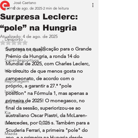
José Caetano
Geral
2 de ago. de 2025
2 min de leitura
Surpresa Leclerc:
Ao Volante
“pole” na Hungria
Teste
Atualizado:
4 de ago. de 2025
Desporto
Avaliado com NaN de 5 estrelas.
Surpresa na qualificação para o Grande 
Tecnologia e Lifestyle
Prémio da Hungria, a ronda 14 do 
Superdesportivos
Mundial de 2025, com Charles Leclerc, 
Híbridos
no circuito de que menos gosta no 
campeonato, de acordo com o 
Reportagem
próprio, a garantir a 27.ª "pole 
Insólito
position" na Fórmula 1, mas apenas a 
primeira de 2025! O monegasco, no 
Alfa Romeo
final da sessão, superiorizou-se ao 
Kia
australiano Oscar Piastri, da McLaren-
Mercedes, por 0,026 s. Também para a 
Lexus
Scuderia Ferrari, a primeira "pole" do 
Mazda
ano, e a primeira na Hungria desde 