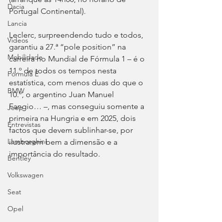
Dacia
Portugal Continental).
Lancia
Leclerc, surpreendendo tudo e todos, 
Videos
garantiu a 27.ª “pole position” na 
Mobilidade
carreira no Mundial de Fórmula 1 – é o 
11.º de todos os tempos nesta 
Fórmula E
estatística, com menos duas do que o 
BMW
10.º, o argentino Juan Manuel 
Fangio… –, mas conseguiu somente a 
Jeep
primeira na Hungria e em 2025, dois 
Entrevistas
factos que devem sublinhar-se, por 
Lamborghini
ilustrarem bem a dimensão e a 
importância do resultado.
Bentley
Volkswagen
Seat
Opel