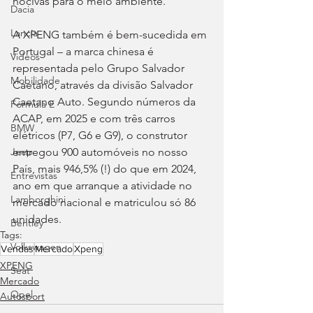
nocivas para o meio ambiente.
Dacia
Lancia
A XPENG também é bem-sucedida em 
Portugal – a marca chinesa é 
Videos
representada pelo Grupo Salvador 
Mobilidade
Caetano, através da divisão Salvador 
Caetano Auto. Segundo números da 
Fórmula E
ACAP, em 2025 e com três carros 
BMW
elétricos (P7, G6 e G9), o construtor 
entregou 900 automóveis no nosso 
Jeep
País, mais 946,5% (!) do que em 2024, 
Entrevistas
ano em que arranque a atividade no 
Lamborghini
mercado nacional e matriculou só 86 
unidades.
Bentley
Tags:
Volkswagen
Vendas
Mercado
Xpeng
XPENG
Seat
Mercado
Opel
Autosport