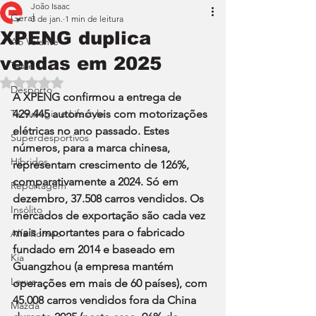
João Isaac
Geral
3 de jan.
1 min de leitura
XPENG duplica
Ao Volante
vendas em 2025
Teste
Avaliado com NaN de 5 estrelas.
Desporto
A XPENG confirmou a entrega de 
Tecnologia e Lifestyle
429.445 automóveis com motorizações 
elétricas no ano passado. Estes 
Superdesportivos
números, para a marca chinesa, 
Híbridos
representam crescimento de 126%, 
comparativamente a 2024. Só em 
Reportagem
dezembro, 37.508 carros vendidos. Os 
Insólito
mercados de exportação são cada vez 
mais importantes para o fabricado 
Alfa Romeo
fundado em 2014 e baseado em 
Kia
Guangzhou (a empresa mantém 
Lexus
operações em mais de 60 países), com 
45.008 carros vendidos fora da China 
Mazda