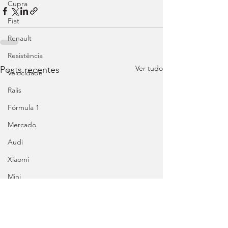
Cupra
Fiat
Renault
Resistência
Ver tudo
Posts recentes
Velocidade
Ralis
Fórmula 1
Mercado
Audi
Xiaomi
Mini
Honda
Abarth