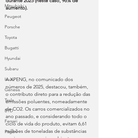
durante 2025 (neste caso, 96% de 
Mitsubishi
aumento).
Peugeot
Porsche
Toyota
Bugatti
Hyundai
Subaru
A XPENG, no comunicado dos 
Isuzu
números de 2025, destacou, também, 
Genesis
o contributo direto para a redução das 
Tesla
emissões poluentes, nomeadamente 
de CO2. Os carros comercializados no 
BYD
ano passado, e considerando todo o 
Ferrari
ciclo de vida do produto, evitam 6,61 
milhões de toneladas de substâncias 
Pagani