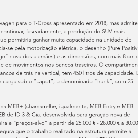
wagen para o T-Cross apresentado em 2018, mas admite
scontinuar, faseadamente, a produção do SUV mais 
ue permitiria ganhar muita capacidade na unidade de 
ia-se pela motorização elétrica, o desenho (Pure Positiv
gn” nova dos alemães) e as dimensões, com mais 8 cm 
ade de movimentos nos bancos traseiros. O compartimen
cos de trás na vertical, tem 450 litros de capacidade. 
 carga sob o “capot”, o denominado “frunk”, com 25 
orma MEB+ (chamam-lhe, igualmente, MEB Entry e MEB 
MEB de ID.3 & Cia. desenvolvida para geração nova de 
ira e “preços-alvo” a partir de 25.000 € - 28.000 € a 30.00
egura que o trabalho realizado na estrutura permite a 