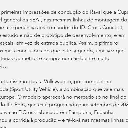
 primeiras impressões de condução do Raval que a Cupr
tel-general da SEAT, nas mesmas linhas de montagem do
lhe a experiência aos comandos do ID. Cross Concept, 
 estudo e não de protótipo de desenvolvimento, e em 
scais, em vez de estrada pública. Assim, o primeiro 
as mais conclusões do que este segundo, uma vez que 
tenas de metros e sempre num ambiente muito 
po!…
ortantíssimo para a Volkswagen, por competir no 
 (Sport Utility Vehicle), a combinação que vale mais 
uropa. O modelo aparecerá no mercado só no final do 
do ID. Polo, que está programada para setembro de 202
ativa ao T-Cross fabricado em Pamplona, Espanha, 
u a corrida à produção – e fá-lo-á nas mesmas linhas 
iq.