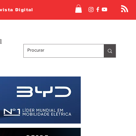
vista Digital
l