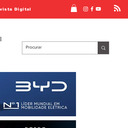
vista Digital
l