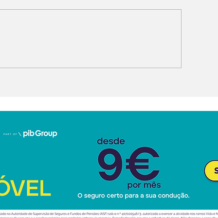
amborghini Revuelto
Audi Q9 SUV d
V recordista no
topo da gama
ockenheim