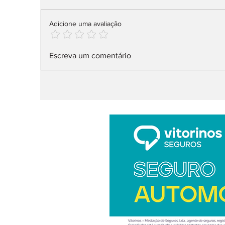
Adicione uma avaliação
IUC: pagamento muda
L
Escreva um comentário
já em 2027
S
H