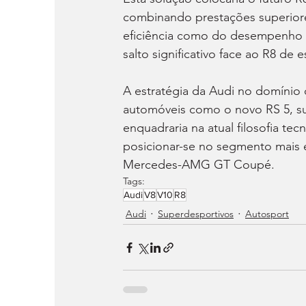
combinando prestações superiore
eficiência como do desempenho d
salto significativo face ao R8 de
A estratégia da Audi no domínio 
automóveis como o novo RS 5, su
enquadraria na atual filosofia tec
posicionar-se no segmento mais el
Mercedes-AMG GT Coupé.
Tags:
Audi
V8
V10
R8
Audi
Superdesportivos
Autosport