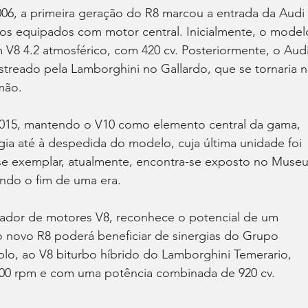
06, a primeira geração do R8 marcou a entrada da Audi 
s equipados com motor central. Inicialmente, o model
V8 4.2 atmosférico, com 420 cv. Posteriormente, o Audi
estreado pela Lamborghini no Gallardo, que se tornaria n
mão.
15, mantendo o V10 como elemento central da gama, 
ia até à despedida do modelo, cuja última unidade foi 
e exemplar, atualmente, encontra-se exposto no Museu
ando o fim de uma era.
iador de motores V8, reconhece o potencial de um 
o novo R8 poderá beneficiar de sinergias do Grupo 
lo, ao V8 biturbo híbrido do Lamborghini Temerario, 
.000 rpm e com uma potência combinada de 920 cv.