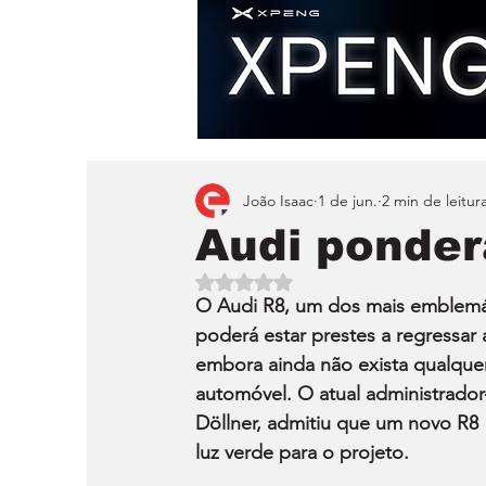
João Isaac
1 de jun.
2 min de leitur
Audi ponder
Avaliado com NaN de 5 estrelas.
O Audi R8, um dos mais emblemáti
poderá estar prestes a regressar 
embora ainda não exista qualque
automóvel. O atual administrado
Döllner, admitiu que um novo R8 
luz verde para o projeto.