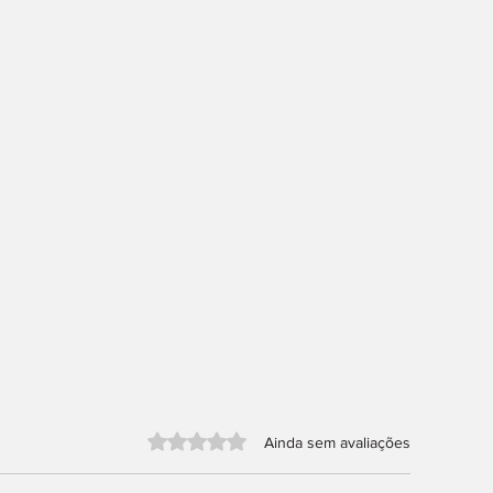
Avaliado com 0 de 5 estrelas.
Ainda sem avaliações