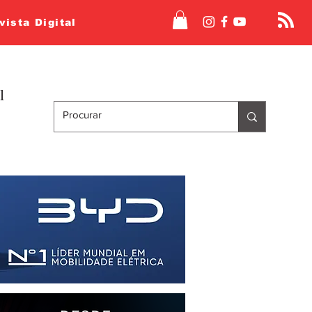
vista Digital
l