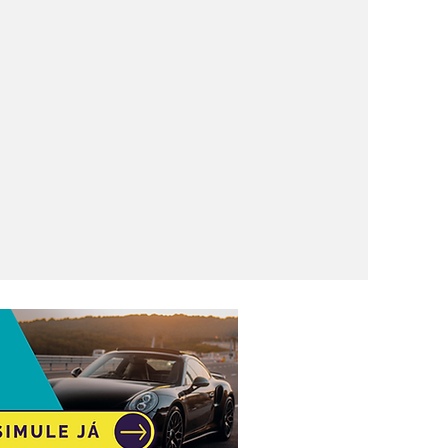
rling
unidades