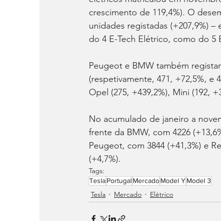
crescimento de 119,4%). O desem
unidades registadas (+207,9%) – 
do 4 E-Tech Elétrico, como do 5 E
Peugeot e BMW também registara
(respetivamente, 471, +72,5%, e 
Opel (275, +439,2%), Mini (192, +
No acumulado de janeiro a novem
frente da BMW, com 4226 (+13,6%
Peugeot, com 3844 (+41,3%) e Ren
(+4,7%).
Tags:
Tesla
Portugal
Mercado
Model Y
Model 3
Tesla
Mercado
Elétrico