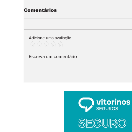
Comentários
Adicione uma avaliação
IUC: pagamento muda
A
Escreva um comentário
já em 2027
t