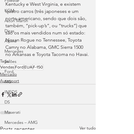
Polestar
Kentucky e West Virginia, e existem 
KGM
quatro carros (três japoneses e um 
norte-americano, sendo que dois são, 
Aston Martin
também, “pick-up’s”, ou “trucks”) que 
Dicas
são os mais vendidos num só estado: 
Nissan Rogue no Tennessee, Toyota 
Alpine
Camry no Alabama, GMC Sierra 1500 
Mercedes
no Arkansas e Toyota Tacoma no Havai.
Tags:
Salões
Vendas
Ford
EUA
F-150
Ford
Mercado
Autosport
MG
INEOS
DS
Maserati
Mercedes – AMG
Ver tudo
Posts recentes
Suzuki