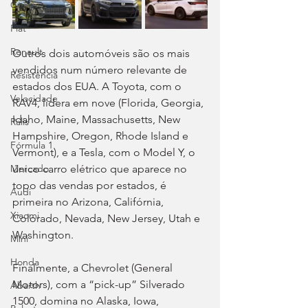
Cupra
Fiat
Renault
Outros dois automóveis são os mais 
vendidos num número relevante de 
Resistência
estados dos EUA. A Toyota, com o 
Velocidade
RAV4, lidera em nove (Florida, Georgia, 
Idaho, Maine, Massachusetts, New 
Ralis
Hampshire, Oregon, Rhode Island e 
Fórmula 1
Vermont), e a Tesla, com o Model Y, o 
Mercado
único carro elétrico que aparece no 
topo das vendas por estados, é 
Audi
primeira no Arizona, Califórnia, 
Xiaomi
Colorado, Nevada, New Jersey, Utah e 
Washington.
Mini
Honda
Finalmente, a Chevrolet (General 
Motors), com a “pick-up” Silverado 
Abarth
1500, domina no Alaska, Iowa, 