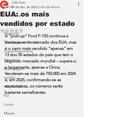
João Isaac
Geral
24 de dez. de 2025
2 min de leitura
EUA: os mais
Ao Volante
vendidos por estado
Teste
Avaliado com NaN de 5 estrelas.
Desporto
A “pick-up” Ford F-150 continua a 
Tecnologia e Lifestyle
destacar-se no mercado dos EUA, mas 
é o carro mais vendido “apenas” em 
Superdesportivos
13 dos 50 estados do país que tem o 
Híbridos
segundo mercado mundial – supera-o, 
e largamente, apenas a China. 
Reportagem
Venderam-se mais de 750.000 em 2024 
Insólito
e, em 2025, confirmando-se as 
expectativas, os números serão 
Alfa Romeo
bastante semelhantes.
Kia
Lexus
Mazda