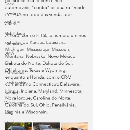
na tabela: e fá-lo com cinco 
Dacia
automóveis, “contra” os quatro “made 
Lancia
in” EUA no topo das vendas por 
estados.
Videos
Mobilidade
A Ford, com o F-150, é número um nos 
estados do Kansas, Louisiana, 
Fórmula E
Michigan, Mississippi, Missouri, 
BMW
Montana, Nebraska, Novo México, 
Dakota do Norte, Dakota do Sul, 
Jeep
Oklahoma, Texas e Wyoming, 
Entrevistas
enquanto a Honda, com o CR-V, 
Lamborghini
comanda no Connecticut, Delaware, 
Illinois, Indiana, Maryland, Minnesota, 
Bentley
Nova Iorque, Carolina do Norte, 
Volkswagen
Carolina do Sul, Ohio, Pensilvânia, 
Virginia e Wisconsin.
Seat
Opel