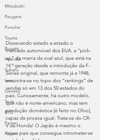
Mitsubishi
Peugeot
Porsche
Toyota
Dissecando estado a estado o 
Bugatti
mercado automóvel dos EUA, a “pick-
up” da marca da oval azul, que está na 
Hyundai
14.ª geração desde a introdução da F-
Subaru
Series original, que remonta já a 1948, 
encontra-se no topo dos “rankings” de 
Isuzu
vendas só em 13 dos 50 estados do 
Genesis
país. Curiosamente, há outro modelo, 
Tesla
que não é norte-americano, mas tem 
produção doméstica (é feito no Ohio), 
BYD
capaz de proeza igual. Trata-se do CR-
Ferrari
V da Honda! O Japão é mesmo o 
único país que consegue intrometer-se 
Pagani