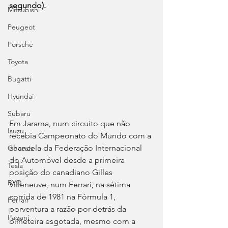
segundo).
Mitsubishi
Peugeot
Porsche
Toyota
Bugatti
Hyundai
Subaru
Em Jarama, num circuito que não 
Isuzu
recebia Campeonato do Mundo com a 
chancela da Federação Internacional 
Genesis
do Automóvel desde a primeira 
Tesla
posição do canadiano Gilles 
BYD
Villeneuve, num Ferrari, na sétima 
corrida de 1981 na Fórmula 1, 
Ferrari
porventura a razão por detrás da 
Pagani
bilheteira esgotada, mesmo com a 