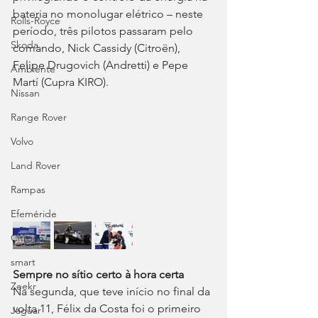
bateria no monolugar elétrico – neste 
Rolls-Royce
período, três pilotos passaram pelo 
Skoda
comando, Nick Cassidy (Citroën), 
Felipe Drugovich (Andretti) e Pepe 
Ambiente
Martí (Cupra KIRO).
Nissan
Range Rover
Volvo
Land Rover
Rampas
Efeméride
Citroën
smart
Sempre no sítio certo à hora certa
Zeekr
Na segunda, que teve início no final da 
volta 11, Félix da Costa foi o primeiro 
Jaguar