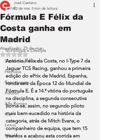
José Caetano
Geral
22 de mar.
3 min de leitura
Fórmula E Félix da
Ao Volante
Costa ganha em
Teste
Madrid
Desporto
Atualizado:
23 de mar.
Tecnologia e Lifestyle
Avaliado com NaN de 5 estrelas.
António Félix da Costa, no I-Type 7 da 
Superdesportivos
Jaguar TCS Racing, ganhou a primeira 
Híbridos
edição do ePrix de Madrid, Espanha, 
Reportagem
ronda seis da Época 12 do Mundial de 
Fórmula E. É a 14.ª vitória do português 
Insólito
na disciplina, a segunda consecutiva 
Alfa Romeo
(torna-se, assim, no segundo piloto 
mais bem-sucedido na história da 
Kia
categoria, atrás de Mitch Evans, o 
Lexus
companheiro de equipa, que tem 15 
Mazda
triunfos e acabou esta corrida em 