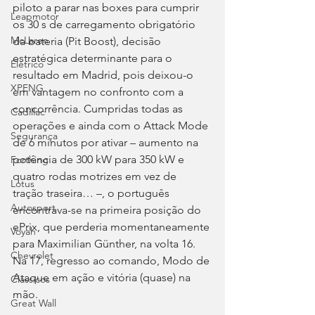
piloto a parar nas boxes para cumprir 
Leapmotor
os 30 s de carregamento obrigatório 
McLaren
da bateria (Pit Boost), decisão 
estratégica determinante para o 
Elétrico
resultado em Madrid, pois deixou-o 
XPENG
em vantagem no confronto com a 
concorrência. Cumpridas todas as 
Cadillac
operações e ainda com o Attack Mode 
Segurança
de 6 minutos por ativar – aumento na 
potência de 300 kW para 350 kW e 
Forthing
quatro rodas motrizes em vez de 
Lotus
tração traseira… –, o português 
Autosport
encontrava-se na primeira posição do 
ePrix, que perderia momentaneamente 
Voyah
para Maximilian Günther, na volta 16. 
Chevrolet
Na 17, regresso ao comando, Modo de 
Ataque em ação e vitória (quase) na 
Clássicos
mão.
Great Wall