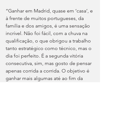
“Ganhar em Madrid, quase em ‘casa’, e 
à frente de muitos portugueses, da 
família e dos amigos, é uma sensação 
incrível. Não foi fácil, com a chuva na 
qualificação, o que obrigou a trabalho 
tanto estratégico como técnico, mas o 
dia foi perfeito. É a segunda vitória 
consecutiva, sim, mas gosto de pensar 
apenas corrida a corrida. O objetivo é 
ganhar mais algumas até ao fim da 
temporada e vencer o campeonato”, 
disse-nos António Félix da Costa, após 
o 150.º ePrix em 12 épocas na Fórmula 
E, e depois de receber o troféu das 
mãos de Felipe VI, Rei de Espanha.