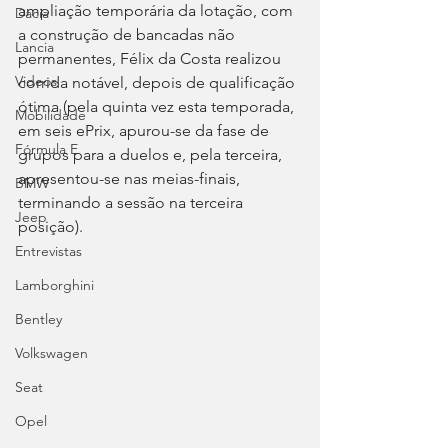
ampliação temporária da lotação, com 
Dacia
a construção de bancadas não 
Lancia
permanentes, Félix da Costa realizou 
Videos
corrida notável, depois de qualificação 
ótima (pela quinta vez esta temporada, 
Mobilidade
em seis ePrix, apurou-se da fase de 
Fórmula E
grupos para a duelos e, pela terceira, 
apresentou-se nas meias-finais, 
BMW
terminando a sessão na terceira 
Jeep
posição).
Entrevistas
Lamborghini
Bentley
Volkswagen
Seat
Opel