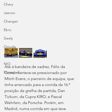
Chery
Jaecoo
Changan
Ebro
Geely
Omoda
Dongfeng
NIO
Até à bandeira de xadrez, Félix da 
Fórmula 3
Costa manteve-se pressionado por 
Mitch Evans, o parceiro de equipa, que 
tinha arrancado para a corrida da 16.ª 
posição da grelha de partida, Dan 
Tickum, da Cupra KIRO, e Pascal 
Wehrlein, da Porsche. Porém, em 
Madrid, numa corrida em que teve 