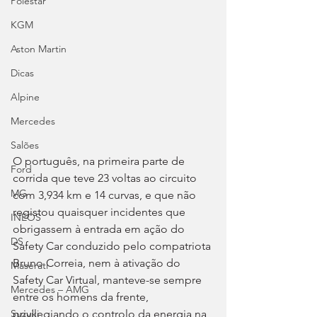
Polestar
KGM
Aston Martin
Dicas
Alpine
Mercedes
Salões
O português, na primeira parte de 
Ford
corrida que teve 23 voltas ao circuito 
MG
com 3,934 km e 14 curvas, e que não 
registou quaisquer incidentes que 
INEOS
obrigassem à entrada em ação do 
DS
Safety Car conduzido pelo compatriota 
Bruno Correia, nem à ativação do 
Maserati
Safety Car Virtual, manteve-se sempre 
Mercedes – AMG
entre os homens da frente, 
privilegiando o controlo da energia na 
Suzuki