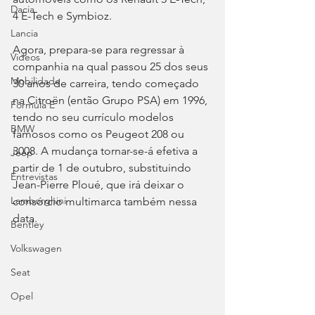
Dacia
4 E-Tech e Symbioz.
Lancia
Agora, prepara-se para regressar à 
Videos
companhia na qual passou 25 dos seus 
Mobilidade
30 anos de carreira, tendo começado 
na Citroën (então Grupo PSA) em 1996, 
Fórmula E
tendo no seu currículo modelos 
BMW
famosos como os Peugeot 208 ou 
3008. A mudança tornar-se-á efetiva a 
Jeep
partir de 1 de outubro, substituindo 
Entrevistas
Jean-Pierre Ploué, que irá deixar o 
Lamborghini
consórcio multimarca também nessa 
data.
Bentley
Volkswagen
Seat
Opel