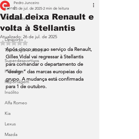
Pedro Junceiro
Geral
25 de jul. de 2025
2 min de leitura
Vidal deixa Renault e
Ao Volante
volta à Stellantis
Teste
Atualizado:
26 de jul. de 2025
Desporto
Avaliado com NaN de 5 estrelas.
Após cinco anos ao serviço da Renault, 
Tecnologia e Lifestyle
Gilles Vidal vai regressar à Stellantis 
Superdesportivos
para comandar o departamento de 
Híbridos
“design” das marcas europeias do 
grupo. A mudança está confirmada 
Reportagem
para 1 de outubro.
Insólito
Alfa Romeo
Kia
Lexus
Mazda