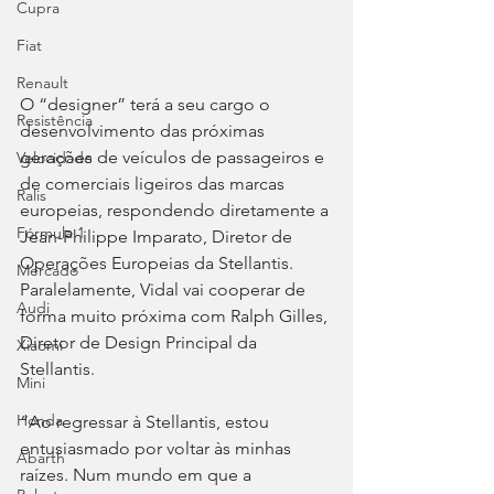
Cupra
Fiat
Renault
O “designer” terá a seu cargo o 
Resistência
desenvolvimento das próximas 
gerações de veículos de passageiros e 
Velocidade
de comerciais ligeiros das marcas 
Ralis
europeias, respondendo diretamente a 
Fórmula 1
Jean-Philippe Imparato, Diretor de 
Operações Europeias da Stellantis. 
Mercado
Paralelamente, Vidal vai cooperar de 
Audi
forma muito próxima com Ralph Gilles, 
Diretor de Design Principal da 
Xiaomi
Stellantis.
Mini
Honda
“Ao regressar à Stellantis, estou 
entusiasmado por voltar às minhas 
Abarth
raízes. Num mundo em que a 