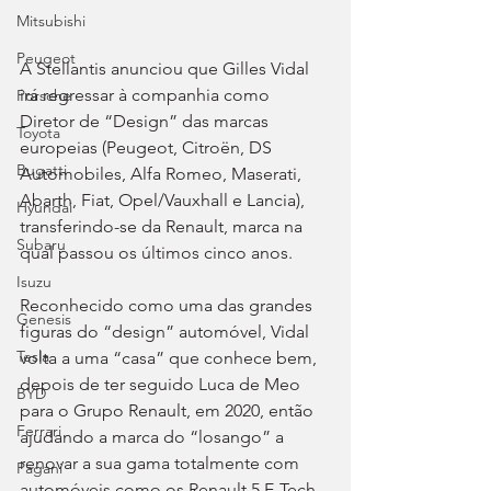
Mitsubishi
Peugeot
A Stellantis anunciou que Gilles Vidal 
irá regressar à companhia como 
Porsche
Diretor de “Design” das marcas 
Toyota
europeias (Peugeot, Citroën, DS 
Bugatti
Automobiles, Alfa Romeo, Maserati, 
Abarth, Fiat, Opel/Vauxhall e Lancia), 
Hyundai
transferindo-se da Renault, marca na 
Subaru
qual passou os últimos cinco anos.
Isuzu
Reconhecido como uma das grandes 
Genesis
figuras do “design” automóvel, Vidal 
Tesla
volta a uma “casa” que conhece bem, 
depois de ter seguido Luca de Meo 
BYD
para o Grupo Renault, em 2020, então 
Ferrari
ajudando a marca do “losango” a 
renovar a sua gama totalmente com 
Pagani
automóveis como os Renault 5 E-Tech, 