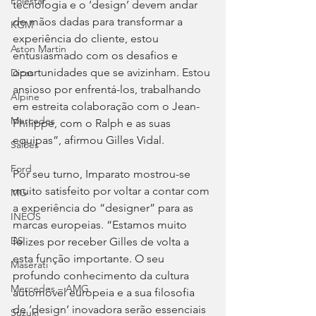
Polestar
tecnologia e o ‘design’ devem andar 
de mãos dadas para transformar a 
KGM
experiência do cliente, estou 
Aston Martin
entusiasmado com os desafios e 
oportunidades que se avizinham. Estou 
Dicas
ansioso por enfrentá-los, trabalhando 
Alpine
em estreita colaboração com o Jean-
Mercedes
Philippe, com o Ralph e as suas 
equipas”, afirmou Gilles Vidal.
Salões
Ford
Por seu turno, Imparato mostrou-se 
muito satisfeito por voltar a contar com 
MG
a experiência do “designer” para as 
INEOS
marcas europeias. “Estamos muito 
DS
felizes por receber Gilles de volta a 
esta função importante. O seu 
Maserati
profundo conhecimento da cultura 
Mercedes – AMG
automóvel europeia e a sua filosofia 
de ‘design’ inovadora serão essenciais 
Suzuki