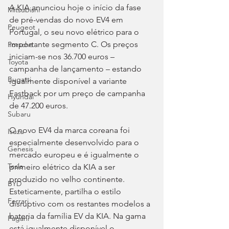
A KIA anunciou hoje o início da fase 
Mitsubishi
de pré-vendas do novo EV4 em 
Peugeot
Portugal, o seu novo elétrico para o 
importante segmento C. Os preços 
Porsche
iniciam-se nos 36.700 euros – 
Toyota
campanha de lançamento – estando 
Bugatti
igualmente disponível a variante 
Fastback por um preço de campanha 
Hyundai
de 47.200 euros.
Subaru
O novo EV4 da marca coreana foi 
Isuzu
especialmente desenvolvido para o 
Genesis
mercado europeu e é igualmente o 
Tesla
primeiro elétrico da KIA a ser 
produzido no velho continente. 
BYD
Esteticamente, partilha o estilo 
Ferrari
disruptivo com os restantes modelos a 
bateria da família EV da KIA. Na gama 
Pagani
está igualmente disponível o 