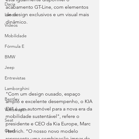
Dacia
acabamento GT-Line, com elementos 
de design exclusivos e um visual mais 
Lancia
dinâmico.
Videos
Mobilidade
Fórmula E
BMW
Jeep
Entrevistas
Lamborghini
"Com um design ousado, espaço 
Bentley
amplo e excelente desempenho, o KIA 
EV4 é um automóvel para a nova era da 
Volkswagen
mobilidade sustentável", refere o 
Seat
presidente e CEO da Kia Europe, Marc 
Opel
Hedrich. “O nosso novo modelo 
representa uma combinação ímpar de 