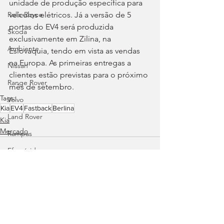
unidade de produção específica para 
veículos elétricos. Já a versão de 5 
Rolls-Royce
portas do EV4 será produzida 
Skoda
exclusivamente em Zilina, na 
Ambiente
Eslováquia, tendo em vista as vendas 
na Europa. As primeiras entregas a 
Nissan
clientes estão previstas para o próximo 
Range Rover
mês de setembro.
Tags:
Volvo
Kia
EV4
Fastback
Berlina
Land Rover
Kia
Mercado
Rampas
Efeméride
Citroën
smart
Zeekr
Ver tudo
Posts recentes
Jaguar