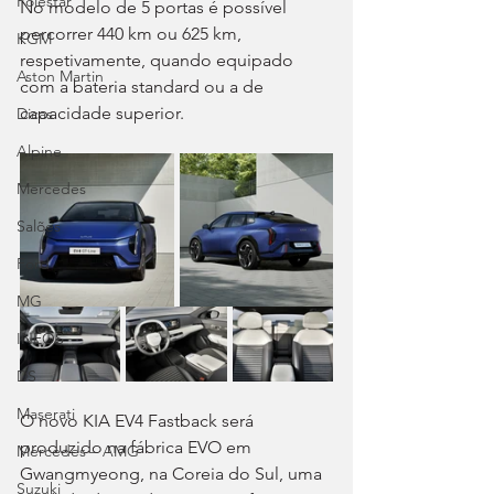
Polestar
No modelo de 5 portas é possível 
percorrer 440 km ou 625 km, 
KGM
respetivamente, quando equipado 
Aston Martin
com a bateria standard ou a de 
capacidade superior.
Dicas
Alpine
Mercedes
Salões
Ford
MG
INEOS
DS
Maserati
O novo KIA EV4 Fastback será 
produzido na fábrica EVO em 
Mercedes – AMG
Gwangmyeong, na Coreia do Sul, uma 
Suzuki