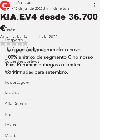
João Isaac
Geral
10 de jul. de 2025
2 min de leitura
KIA EV4 desde 36.700
Ao Volante
€
Teste
Atualizado:
14 de jul. de 2025
Desporto
Avaliado com NaN de 5 estrelas.
Já é possível encomendar o novo 
Tecnologia e Lifestyle
100% elétrico de segmento C no nosso 
Superdesportivos
País. Primeiras entregas a clientes 
Híbridos
confirmadas para setembro.
Reportagem
Insólito
Alfa Romeo
Kia
Lexus
Mazda