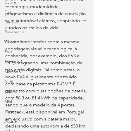
Cupra
tecnologia, modernidade, 
Fiat
pragmatismo e dinâmica de condução 
num automóvel elétrico, adaptando-se 
Renault
a todos os estilos de vida”.
Resistência
O ambiente interior adota a mesma 
Velocidade
abordagem visual e tecnológica já 
Ralis
conhecida, por exemplo, dos EV3 e 
Fórmula 1
EV9, integrando uma combinação de 
três ecrãs digitais. Tal como estes, o 
Mercado
novo EV4 é igualmente construído 
Audi
com base na plataforma E-GMP. É 
proposto com duas opções de bateria, 
Xiaomi
com 58,3 ou 81,4 kWh de capacidade, 
Mini
sendo que o modelo de 4 portas, 
Honda
Fastback, está disponível em Portugal 
em exclusivo com a bateria maior, 
Abarth
declarando uma autonomia de 633 km. 