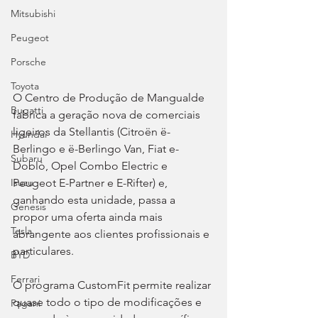
Mitsubishi
Peugeot
Porsche
Toyota
O Centro de Produção de Mangualde 
Bugatti
fabrica a geração nova de comerciais 
ligeiros da Stellantis (Citroën ë-
Hyundai
Berlingo e ë-Berlingo Van, Fiat e-
Subaru
Doblò, Opel Combo Electric e 
Peugeot E-Partner e E-Rifter) e, 
Isuzu
ganhando esta unidade, passa a 
Genesis
propor uma oferta ainda mais 
Tesla
abrangente aos clientes profissionais e 
particulares.
BYD
Ferrari
O programa CustomFit permite realizar 
quase todo o tipo de modificações e 
Pagani