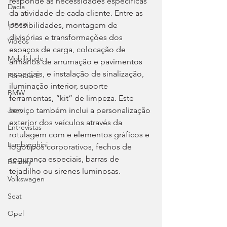
responde às necessidades específicas 
Dacia
da atividade de cada cliente. Entre as 
Lancia
possibilidades, montagem de 
divisórias e transformações dos 
Videos
espaços de carga, colocação de 
Mobilidade
armários de arrumação e pavimentos 
especiais, e instalação de sinalização, 
Fórmula E
iluminação interior, suporte 
BMW
ferramentas, “kit” de limpeza. Este 
serviço também inclui a personalização 
Jeep
exterior dos veículos através da 
Entrevistas
rotulagem com e elementos gráficos e 
Lamborghini
logotipos corporativos, fechos de 
segurança especiais, barras de 
Bentley
tejadilho ou sirenes luminosas.
Volkswagen
Seat
Opel