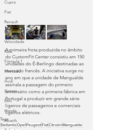
Cupra
Fiat
Renault
Resistência
Velocidade
A primeira frota produzida no âmbito 
Ralis
do CustomFit Center consistiu em 150 
Fórmula 1
unidades do Ë-Berlingo destinadas ao 
mercado francês. A iniciativa surge no 
Mercado
ano em que a unidade de Mangualde 
Audi
assinala a passagem do primeiro 
Xiaomi
aniversário como a primeira fábrica em 
Portugal a produzir em grande série 
Mini
ligeiros de passageiros e comerciais 
Honda
ligeiros elétricos.
Tags:
Abarth
Stellantis
Opel
Peugeot
Fiat
Citroën
Mangualde