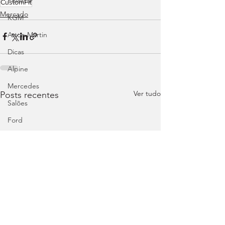
Polestar
CustomFit
Mercado
KGM
Aston Martin
Dicas
Alpine
Mercedes
Ver tudo
Posts recentes
Salões
Ford
MG
INEOS
DS
Maserati
Mercedes – AMG
Suzuki