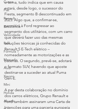
Cupra
o tema, tudo indica que em causa 
estará, desde logo, o sucessor do 
Fiat
Fiesta, segmento B descontinuado em 
Renault
2023. Algo que, a confirmar-se, 
permitirá à Ford regressar ao 
Resistência
segmento dos utilitários, com um carro 
Velocidade
que deverá fazer uso das mesmas 
soluções técnicas já conhecidas do 
Ralis
Renault 5 E-Tech elétrico – 
Fórmula 1
nomeadamente as motorizações e as 
Mercado
baterias. O segundo, prevê-se, adotará 
o formato SUV, havendo que aposte 
Audi
destinar-se a suceder ao atual Puma 
Xiaomi
Gen-E.
Mini
A par desta colaboração no domínio 
Honda
dos carros elétricos, Grupo Renault e 
Abarth
Ford também assinaram uma Carta de 
Intenções para uma parceria europeia 