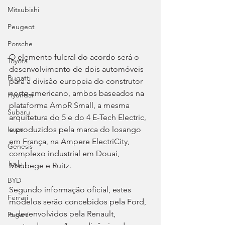
Mitsubishi
Peugeot
Porsche
O elemento fulcral do acordo será o 
Toyota
desenvolvimento de dois automóveis 
Bugatti
para a divisão europeia do construtor 
norte-americano, ambos baseados na 
Hyundai
plataforma AmpR Small, a mesma 
Subaru
arquitetura do 5 e do 4 E-Tech Electric, 
e produzidos pela marca do losango 
Isuzu
em França, na Ampere ElectriCity, 
Genesis
complexo industrial em Douai, 
Tesla
Maubege e Ruitz.
BYD
Segundo informação oficial, estes 
Ferrari
modelos serão concebidos pela Ford, 
e desenvolvidos pela Renault, 
Pagani