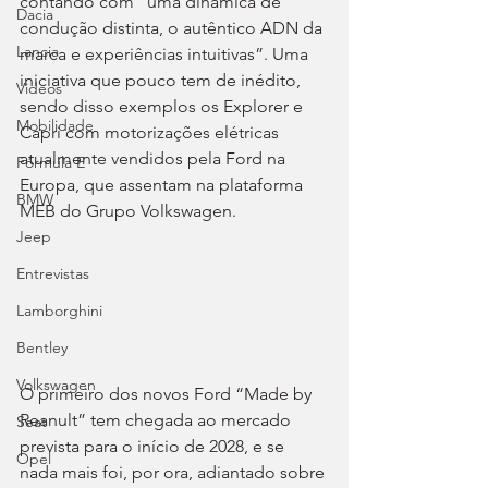
contando com “uma dinâmica de 
Dacia
condução distinta, o autêntico ADN da 
Lancia
marca e experiências intuitivas”. Uma 
iniciativa que pouco tem de inédito, 
Videos
sendo disso exemplos os Explorer e 
Mobilidade
Capri com motorizações elétricas 
atualmente vendidos pela Ford na 
Fórmula E
Europa, que assentam na plataforma 
BMW
MEB do Grupo Volkswagen.
Jeep
Entrevistas
Lamborghini
Bentley
Volkswagen
O primeiro dos novos Ford “Made by 
Reanult” tem chegada ao mercado 
Seat
prevista para o início de 2028, e se 
Opel
nada mais foi, por ora, adiantado sobre 