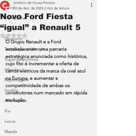
António de Sousa Pereira
Geral
10 de dez. de 2025
2 min de leitura
Novo Ford Fiesta
Ao Volante
“igual” a Renault 5
Teste
Avaliado com NaN de 5 estrelas.
Desporto
O Grupo Renault e a Ford 
Tecnologia e Lifestyle
estabeleceram uma parceria 
estratégica anunciada como histórica, 
Superdesportivos
cujo fito é incrementar a oferta de 
Híbridos
carros elétricos da marca da oval azul 
na Europa, e aumentar a 
Reportagem
competitividade de ambas os 
Insólito
construtores num mercado em rápida 
evolução. 
Alfa Romeo
Kia
Lexus
Mazda