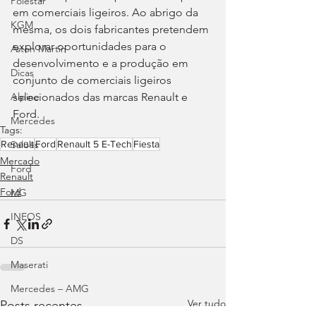
Polestar
em comerciais ligeiros. Ao abrigo da 
KGM
mesma, os dois fabricantes pretendem 
explorar oportunidades para o 
Aston Martin
desenvolvimento e a produção em 
Dicas
conjunto de comerciais ligeiros 
selecionados das marcas Renault e 
Alpine
Ford.
Mercedes
Tags:
Renault
Ford
Renault 5 E-Tech
Fiesta
Salões
Mercado
Ford
Renault
Ford
MG
INEOS
DS
Maserati
Mercedes – AMG
Ver tudo
Posts recentes
Suzuki