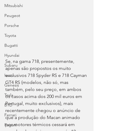
Mitsubishi
Peugeot
Porsche
Toyota
Bugatti
Hyundai
Se, na gama 718, presentemente, 
Subaru
apenas são propostos os muito 
exclusivos 718 Spyder RS e 718 Cayman 
Isuzu
GT4 RS (modelos, não só, mas 
Genesis
também, pelo seu preço, em ambos 
Tesla
os casos acima dos 200 mil euros em 
Portugal, muito exclusivos), mais 
BYD
recentemente chegou o anúncio de 
Ferrari
que a produção do Macan animado 
por motores térmicos cessará em 
Pagani