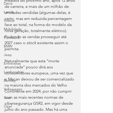
meados do próximo ano, após 12 anos 
Dacia
de carreira, e mais de um milhão de 
Lancia
unidades vendidas (algumas delas, é 
certo, mas em reduzida percentagem 
Videos
face ao total, na forma do modelo da 
Mobilidade
nova geração, totalmente elétrico). 
Podendo as vendas prosseguir até 
Fórmula E
2027 caso o 
stock
 existente assim o 
BMW
permita.
Jeep
Naturalmente que esta “morte 
Entrevistas
anunciada” pouco dirá aos 
Lamborghini
consumidores europeus, uma vez que 
o Macan deixou de ser comercializado 
Bentley
na maioria dos mercados do Velho 
Volkswagen
Continente em 2024, por não cumprir 
com as mais recentes normas de 
Seat
cibersegurança GSR2, em vigor desde 
Opel
julho do ano passado. Mas há uma 