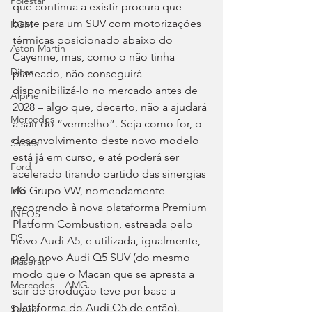
Polestar
que continua a existir procura que 
baste para um SUV com motorizações 
KGM
térmicas posicionado abaixo do 
Aston Martin
Cayenne, mas, como o não tinha 
Dicas
planeado, não conseguirá 
disponibilizá-lo no mercado antes de 
Alpine
2028 – algo que, decerto, não a ajudará 
Mercedes
a sair do “vermelho”. Seja como for, o 
desenvolvimento deste novo modelo 
Salões
está já em curso, e até poderá ser 
Ford
acelerado tirando partido das sinergias 
do Grupo VW, nomeadamente 
MG
recorrendo à nova plataforma Premium 
INEOS
Platform Combustion, estreada pelo 
DS
novo Audi A5, e utilizada, igualmente, 
pelo novo Audi Q5 SUV (do mesmo 
Maserati
modo que o Macan que se apresta a 
Mercedes – AMG
sair de produção teve por base a 
plataforma do Audi Q5 de então).
Suzuki