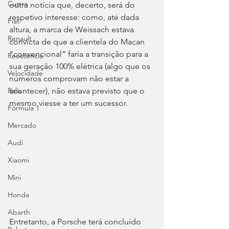
Cupra
outra notícia que, decerto, será do 
respetivo interesse: como, até dada 
Fiat
altura, a marca de Weissach estava 
Renault
convicta de que a clientela do Macan 
“convencional” faria a transição para a 
Resistência
sua geração 100% elétrica (algo que os 
Velocidade
números comprovam não estar a 
acontecer), não estava previsto que o 
Ralis
mesmo viesse a ter um sucessor.
Fórmula 1
Mercado
Audi
Xiaomi
Mini
Honda
Abarth
Entretanto, a Porsche terá concluído 