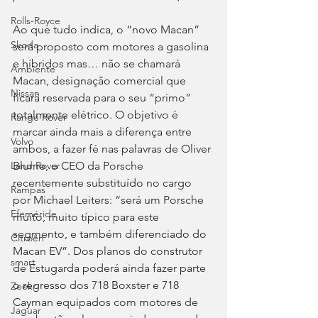
Rolls-Royce
Ao que tudo indica, o “novo Macan” 
Skoda
será proposto com motores a gasolina 
e híbridos mas… não se chamará 
Ambiente
Macan, designação comercial que 
Nissan
ficará reservada para o seu “primo” 
totalmente elétrico. O objetivo é 
Range Rover
marcar ainda mais a diferença entre 
Volvo
ambos, a fazer fé nas palavras de Oliver 
Blume, o CEO da Porsche 
Land Rover
recentemente substituído no cargo 
Rampas
por Michael Leiters: “será um Porsche 
Efeméride
muito, muito típico para este 
segmento, e também diferenciado do 
Citroën
Macan EV”. Dos planos do construtor 
smart
de Estugarda poderá ainda fazer parte 
o regresso dos 718 Boxster e 718 
Zeekr
Cayman equipados com motores de 
Jaguar