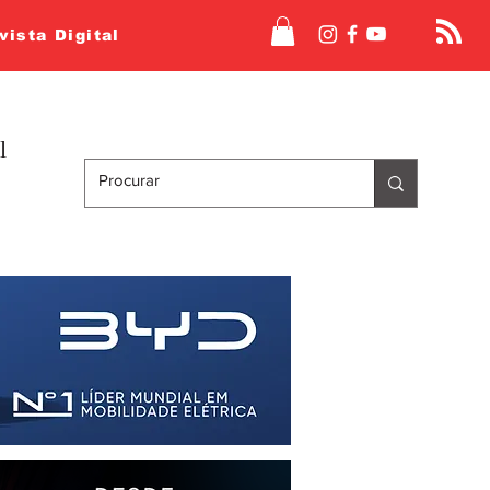
vista Digital
l