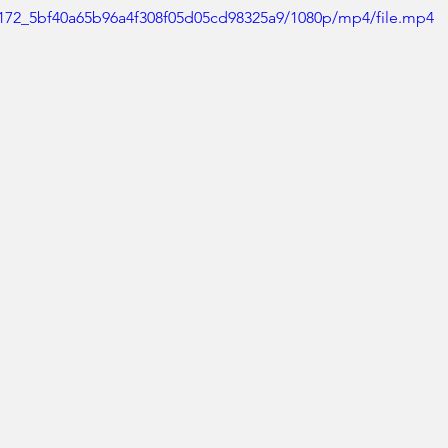
84172_5bf40a65b96a4f308f05d05cd98325a9/1080p/mp4/file.mp4