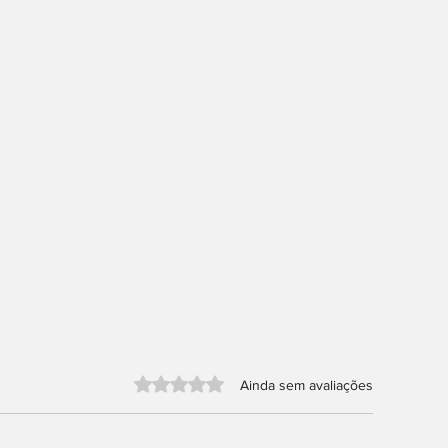
Avaliado com 0 de 5 estrelas.
Ainda sem avaliações