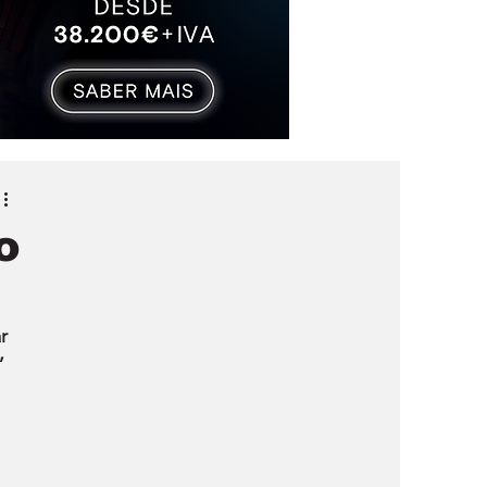
o
r 
” 