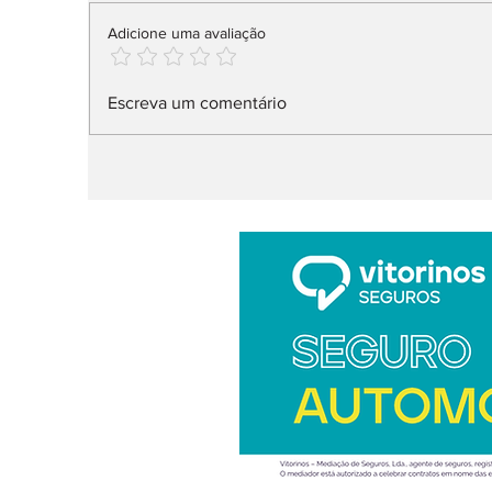
Adicione uma avaliação
Audi Q9 SUV direto ao
X
Escreva um comentário
topo da gama
n
l
ar