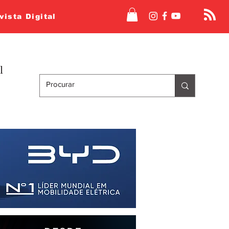
vista Digital
l