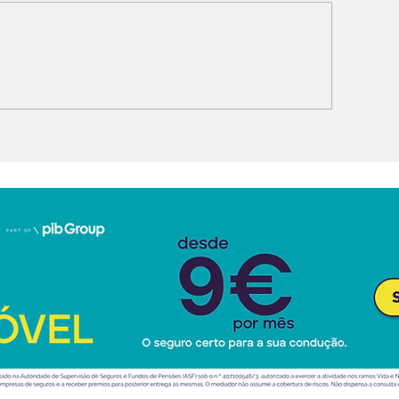
PENG G9L estreia-se
MG parceira d
a Europa com foco no
Portugal
uxo e na inteligência
tificial