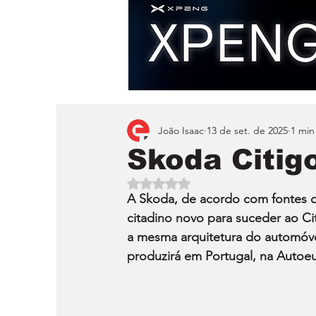
João Isaac
13 de set. de 2025
1 min
Skoda Citig
Avaliado com NaN de 5 estrelas.
A Skoda, de acordo com fontes 
citadino novo para suceder ao Ci
a mesma arquitetura do automóve
produzirá em Portugal, na Autoeur