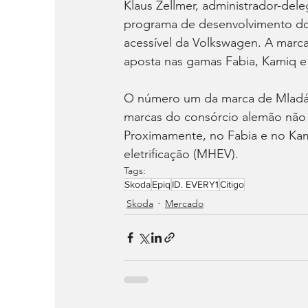
Klaus Zellmer, administrador-del
programa de desenvolvimento do 
acessível da Volkswagen. A marc
aposta nas gamas Fabia, Kamiq e 
O número um da marca de Mladá B
marcas do consórcio alemão não
Proximamente, no Fabia e no Kam
eletrificação (MHEV).
Tags:
Skoda
Epiq
ID. EVERY1
Citigo
Skoda
Mercado