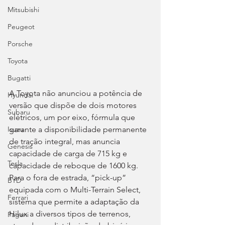
Mitsubishi
Peugeot
Porsche
Toyota
Bugatti
A Toyota não anunciou a potência de 
Hyundai
versão que dispõe de dois motores 
Subaru
elétricos, um por eixo, fórmula que 
garante a disponibilidade permanente 
Isuzu
de tração integral, mas anuncia 
Genesis
capacidade de carga de 715 kg e 
Tesla
capacidade de reboque de 1600 kg.
Para o fora de estrada, “pick-up” 
BYD
equipada com o Multi-Terrain Select, 
Ferrari
sistema que permite a adaptação da 
Hilux a diversos tipos de terrenos, 
Pagani