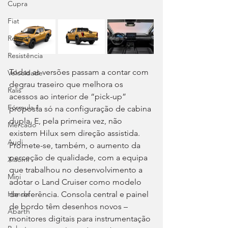
Cupra
Fiat
Renault
Resistência
Todas as versões passam a contar com 
Velocidade
degrau traseiro que melhora os 
Ralis
acessos ao interior de “pick-up” 
Fórmula 1
proposta só na configuração de cabina 
dupla. E, pela primeira vez, não 
Mercado
existem Hilux sem direção assistida. 
Audi
Promete-se, também, o aumento da 
perceção de qualidade, com a equipa 
Xiaomi
que trabalhou no desenvolvimento a 
Mini
adotar o Land Cruiser como modelo 
de referência. Consola central e painel 
Honda
de bordo têm desenhos novos – 
Abarth
monitores digitais para instrumentação 