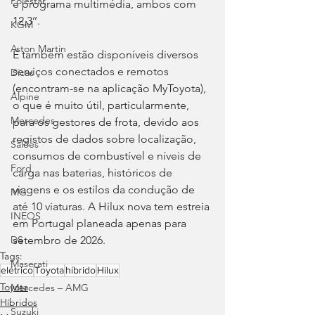
Polestar
e programa multimédia, ambos com 
12,3’’.
KGM
Aston Martin
E também estão disponíveis diversos 
serviços conectados e remotos 
Dicas
(encontram-se na aplicação MyToyota), 
Alpine
o que é muito útil, particularmente, 
Mercedes
para os gestores de frota, devido aos 
registos de dados sobre localização, 
Salões
consumos de combustível e níveis de 
Ford
carga nas baterias, históricos de 
viagens e os estilos da condução de 
MG
até 10 viaturas. A Hilux nova tem estreia 
INEOS
em Portugal planeada apenas para 
setembro de 2026.
DS
Tags:
Maserati
elétrico
Toyota
híbrido
Hilux
Toyota
Mercedes – AMG
Híbridos
Suzuki