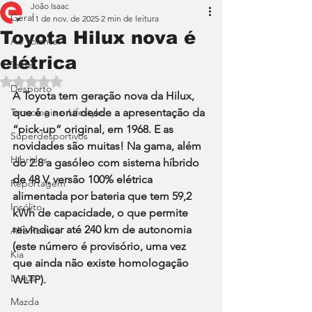
João Isaac
Geral
11 de nov. de 2025
2 min de leitura
Toyota Hilux nova é
Ao Volante
elétrica
Teste
Avaliado com NaN de 5 estrelas.
Desporto
A Toyota tem geração nova da Hilux, 
Tecnologia e Lifestyle
que é a nona desde a apresentação da 
“pick-up” original, em 1968. E as 
Superdesportivos
novidades são muitas! Na gama, além 
Híbridos
do 2.8 a gasóleo com sistema híbrido 
de 48 V, versão 100% elétrica 
Reportagem
alimentada por bateria que tem 59,2 
Insólito
kWh de capacidade, o que permite 
reivindicar até 240 km de autonomia 
Alfa Romeo
(este número é provisório, uma vez 
Kia
que ainda não existe homologação 
Lexus
WLTP).
Mazda