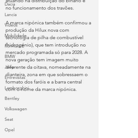
atuando na distribuição do binário e 
Dacia
no funcionamento dos travões.
Lancia
A marca nipónica também confirmou a 
Videos
produção da Hilux nova com 
Mobilidade
tecnologia de pilha de combustível 
(hidrogénio), que tem introdução no 
Fórmula E
mercado programada só para 2028. A 
BMW
nova geração tem imagem muito 
diferente da oitava, nomeadamente na 
Jeep
dianteira, zona em que sobressaem o 
Entrevistas
formato dos faróis e a barra central 
Lamborghini
com o nome da marca nipónica.
Bentley
Volkswagen
Seat
Opel