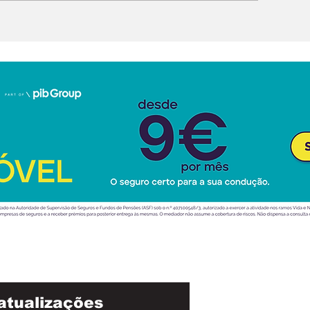
luxo e na inte
artificial
atualizações