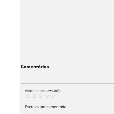
Comentários
Adicione uma avaliação
Audi Q9 SUV direto ao
M
Escreva um comentário
topo da gama
P