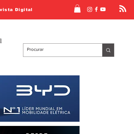
vista Digital
l