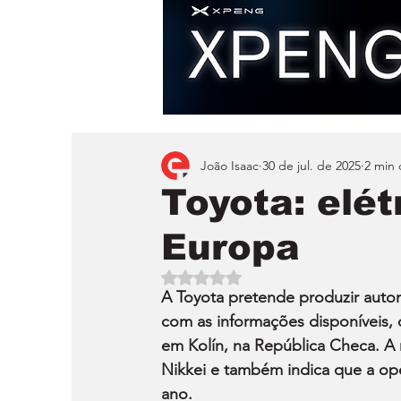
João Isaac
30 de jul. de 2025
2 min 
Toyota: elét
Europa
Avaliado com NaN de 5 estrelas.
A Toyota pretende produzir autom
com as informações disponíveis, o
em Kolín, na República Checa. A n
Nikkei e também indica que a ope
ano.