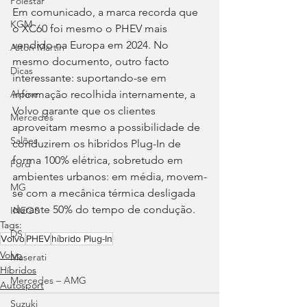
Polestar
Em comunicado, a marca recorda que 
KGM
o XC60 foi mesmo o PHEV mais 
vendido na Europa em 2024. No 
Aston Martin
mesmo documento, outro facto 
Dicas
interessante: suportando-se em 
informação recolhida internamente, a 
Alpine
Volvo garante que os clientes 
Mercedes
aproveitam mesmo a possibilidade de 
Salões
conduzirem os híbridos Plug-In de 
forma 100% elétrica, sobretudo em 
Ford
ambientes urbanos: em média, movem-
MG
se com a mecânica térmica desligada 
durante 50% do tempo de condução.
INEOS
Tags:
DS
Volvo
PHEV
híbrido Plug-In
Volvo
Maserati
Híbridos
Mercedes – AMG
Autosport
Suzuki