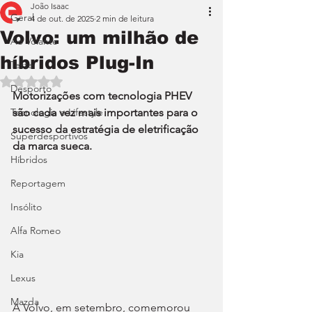
João Isaac
Geral
4 de out. de 2025
2 min de leitura
Volvo: um milhão de
Ao Volante
híbridos Plug-In
Teste
Avaliado com NaN de 5 estrelas.
Desporto
Motorizações com tecnologia PHEV 
Tecnologia e Lifestyle
são cada vez mais importantes para o 
sucesso da estratégia de eletrificação 
Superdesportivos
da marca sueca.
Híbridos
Reportagem
Insólito
Alfa Romeo
Kia
Lexus
Mazda
A Volvo, em setembro, comemorou 