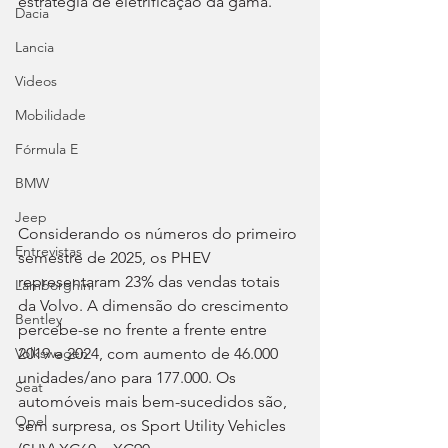
estratégia de eletrificação da gama.
Dacia
Lancia
Videos
Mobilidade
Fórmula E
BMW
Jeep
Considerando os números do primeiro 
Entrevistas
semestre de 2025, os PHEV 
representaram 23% das vendas totais 
Lamborghini
da Volvo. A dimensão do crescimento 
Bentley
percebe-se no frente a frente entre 
2019 e 2024, com aumento de 46.000 
Volkswagen
unidades/ano para 177.000. Os 
Seat
automóveis mais bem-sucedidos são, 
Opel
sem surpresa, os Sport Utility Vehicles 