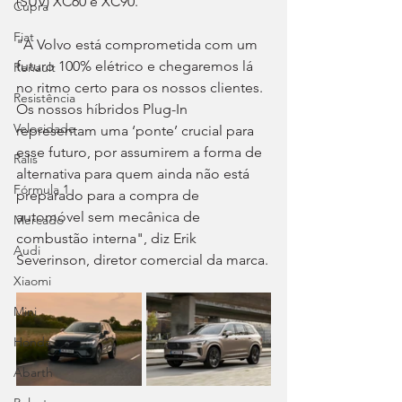
(SUV) XC60 e XC90.
Cupra
Fiat
"A Volvo está comprometida com um 
futuro 100% elétrico e chegaremos lá 
Renault
no ritmo certo para os nossos clientes. 
Resistência
Os nossos híbridos Plug-In 
Velocidade
representam uma ‘ponte’ crucial para 
esse futuro, por assumirem a forma de 
Ralis
alternativa para quem ainda não está 
Fórmula 1
preparado para a compra de 
automóvel sem mecânica de 
Mercado
combustão interna", diz Erik 
Audi
Severinson, diretor comercial da marca.
Xiaomi
Mini
Honda
Abarth