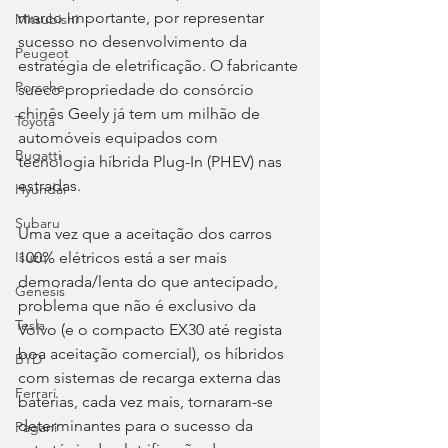
marco importante, por representar 
Mitsubishi
sucesso no desenvolvimento da 
Peugeot
estratégia de eletrificação. O fabricante 
Porsche
sueco propriedade do consórcio 
chinês Geely já tem um milhão de 
Toyota
automóveis equipados com 
Bugatti
tecnologia híbrida Plug-In (PHEV) nas 
estradas.
Hyundai
Subaru
Uma vez que a aceitação dos carros 
100% elétricos está a ser mais 
Isuzu
demorada/lenta do que antecipado, 
Genesis
problema que não é exclusivo da 
Tesla
Volvo (e o compacto EX30 até regista 
boa aceitação comercial), os híbridos 
BYD
com sistemas de recarga externa das 
Ferrari
baterias, cada vez mais, tornaram-se 
determinantes para o sucesso da 
Pagani