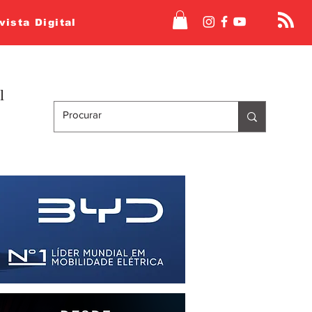
vista Digital
l