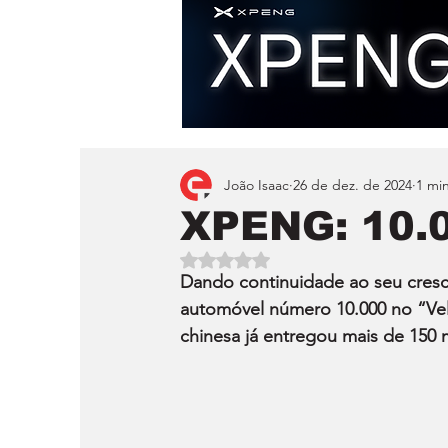
João Isaac
26 de dez. de 2024
1 min
XPENG: 10.
Avaliado com NaN de 5 estrelas.
Dando continuidade ao seu cresc
automóvel número 10.000 no “Vel
chinesa já entregou mais de 150 mi