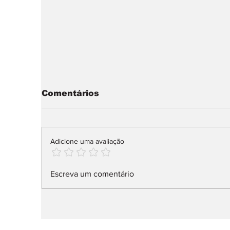
Comentários
Adicione uma avaliação
Audi Q9 SUV direto ao
X
Escreva um comentário
topo da gama
n
l
ar