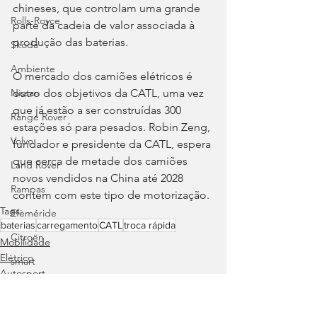
chineses, que controlam uma grande 
Rolls-Royce
parte da cadeia de valor associada à 
produção das baterias.
Skoda
Ambiente
O mercado dos camiões elétricos é 
outro dos objetivos da CATL, uma vez 
Nissan
que já estão a ser construídas 300 
Range Rover
estações só para pesados. Robin Zeng, 
Volvo
fundador e presidente da CATL, espera 
que cerca de metade dos camiões 
Land Rover
novos vendidos na China até 2028 
Rampas
contem com este tipo de motorização.
Tags:
Efeméride
baterias
carregamento
CATL
troca rápida
Citroën
Mobilidade
Elétrico
smart
Autosport
Zeekr
Jaguar