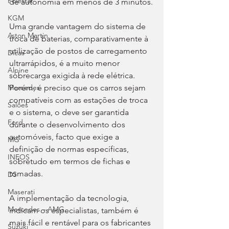
Polestar
de autonomia em menos de 3 minutos.
KGM
Uma grande vantagem do sistema de 
Aston Martin
troca de baterias, comparativamente à 
utilização de postos de carregamento 
Dicas
ultrarrápidos, é a muito menor 
Alpine
sobrecarga exigida à rede elétrica. 
Porém, é preciso que os carros sejam 
Mercedes
compatíveis com as estações de troca 
Salões
e o sistema, o deve ser garantida 
Ford
durante o desenvolvimento dos 
automóveis, facto que exige a 
MG
definição de normas específicas, 
INEOS
sobretudo em termos de fichas e 
tomadas.
DS
Maserati
A implementação da tecnologia, 
Mercedes – AMG
indicam os especialistas, também é 
mais fácil e rentável para os fabricantes 
Suzuki