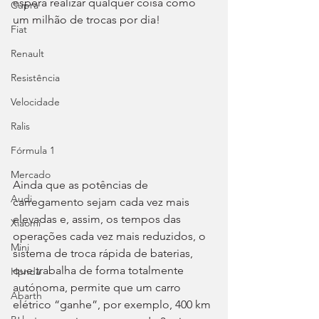
espera realizar qualquer coisa como 
Cupra
um milhão de trocas por dia!
Fiat
Renault
Resistência
Velocidade
Ralis
Fórmula 1
Mercado
Ainda que as potências de 
Audi
carregamento sejam cada vez mais 
elevadas e, assim, os tempos das 
Xiaomi
operações cada vez mais reduzidos, o 
Mini
sistema de troca rápida de baterias, 
que trabalha de forma totalmente 
Honda
autónoma, permite que um carro 
Abarth
elétrico “ganhe”, por exemplo, 400 km 