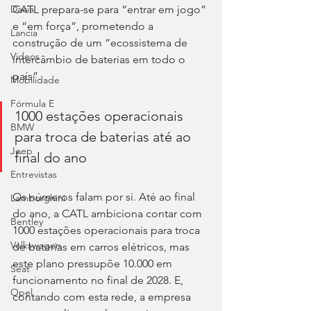
CATL prepara-se para “entrar em jogo” 
Dacia
e “em força”, prometendo a 
Lancia
construção de um “ecossistema de 
Videos
intercâmbio de baterias em todo o 
país”.
Mobilidade
Fórmula E
1000 estações operacionais 
BMW
para troca de baterias até ao 
Jeep
final do ano
Entrevistas
Os números falam por si. Até ao final 
Lamborghini
do ano, a CATL ambiciona contar com 
Bentley
1000 estações operacionais para troca 
Volkswagen
de baterias em carros elétricos, mas 
este plano pressupõe 10.000 em 
Seat
funcionamento no final de 2028. E, 
Opel
contando com esta rede, a empresa 