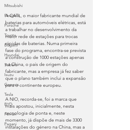
Mitsubishi
A CATL, o maior fabricante mundial de 
Peugeot
baterias para automóveis elétricas, está 
Porsche
a trabalhar no desenvolvimento da 
Toyota
maior rede de estações para trocas 
rápidas de baterias. Numa primeira 
Bugatti
fase do programa, encontra-se prevista 
Hyundai
a construção de 1000 estações apenas 
na China, o país de origem do 
Subaru
fabricante, mas a empresa já fez saber 
Isuzu
que o plano também inclui a expansão 
Genesis
para o continente europeu.
Tesla
A NIO, recorda-se, foi a marca que 
BYD
mais apostou, inicialmente, nesta 
tecnologia de ponta e, neste 
Ferrari
momento, já dispõe de mais de 3300 
Pagani
instalações do género na China, mas a 