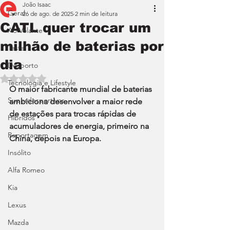
João Isaac
Geral
26 de ago. de 2025
2 min de leitura
CATL quer trocar um
Ao Volante
milhão de baterias por
Teste
dia
Desporto
Avaliado com NaN de 5 estrelas.
Tecnologia e Lifestyle
O maior fabricante mundial de baterias 
Superdesportivos
ambiciona desenvolver a maior rede 
de estações para trocas rápidas de 
Híbridos
acumuladores de energia, primeiro na 
Reportagem
China, depois na Europa.
Insólito
Alfa Romeo
Kia
Lexus
Mazda