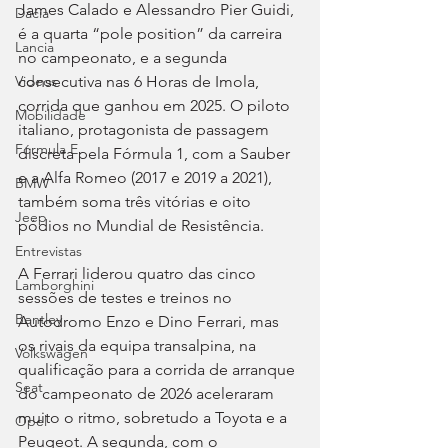
James Calado e Alessandro Pier Guidi, 
Dacia
é a quarta “pole position” da carreira 
Lancia
no campeonato, e a segunda 
consecutiva nas 6 Horas de Imola, 
Videos
corrida que ganhou em 2025. O piloto 
Mobilidade
italiano, protagonista de passagem 
Fórmula E
discreta pela Fórmula 1, com a Sauber 
e a Alfa Romeo (2017 e 2019 a 2021), 
BMW
também soma três vitórias e oito 
Jeep
pódios no Mundial de Resistência.
Entrevistas
A Ferrari liderou quatro das cinco 
Lamborghini
sessões de testes e treinos no 
Bentley
Autodromo Enzo e Dino Ferrari, mas 
os rivais da equipa transalpina, na 
Volkswagen
qualificação para a corrida de arranque 
Seat
do campeonato de 2026 aceleraram 
muito o ritmo, sobretudo a Toyota e a 
Opel
Peugeot. A segunda, com o 