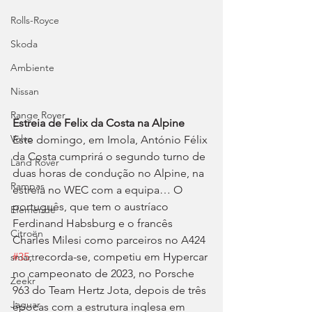
Rolls-Royce
Skoda
Ambiente
Nissan
Range Rover
Estreia de Felix da Costa na Alpine
Volvo
Este domingo, em Imola, António Félix 
da Costa cumprirá o segundo turno de 
Land Rover
duas horas de condução no Alpine, na 
Rampas
estreia no WEC com a equipa… O 
português, que tem o austríaco 
Efeméride
Ferdinand Habsburg e o francês 
Citroën
Charles Milesi como parceiros no A424 
#35
, recorda-se, competiu em Hypercar 
smart
no campeonato de 2023, no Porsche 
Zeekr
963 do Team Hertz Jota, depois de três 
Jaguar
épocas com a estrutura inglesa em 