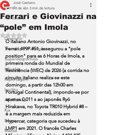
José Caetano
Geral
18 de abr.
3 min de leitura
Ferrari e Giovinazzi na
Ao Volante
“pole” em Imola
Teste
Avaliado com NaN de 5 estrelas.
Desporto
O italiano Antonio Giovinazzi, no 
Tecnologia e Lifestyle
Ferrari 499P 
#51
, assegurou a "pole 
position" para as 6 Horas de Imola, a 
Superdesportivos
primeira ronda do Mundial de 
Híbridos
Resistência (WEC) de 2026 (a corrida no 
circuito italiano realiza-se este 
Reportagem
domingo, a partir das 12h00 em 
Insólito
Portugal Continental), impondo-se por 
apenas 0,011 s ao japonês Ryö 
Alfa Romeo
Hirakawa, no Toyota TR010 Hybrid 
#8
 – 
Kia
é a margem mais reduzida em 
Lexus
Hypercar, categoria que sucedeu à 
LMP1 em 2021. O francês Charles 
Mazda