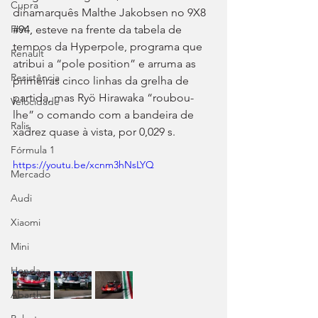
Cupra
dinamarquês Malthe Jakobsen no 9X8
#94
, 
esteve na frente da tabela de 
Fiat
tempos da Hyperpole, programa que 
Renault
atribui a “pole position” e arruma as 
Resistência
primeiras cinco linhas da grelha de 
partida, mas Ryö Hirawaka “roubou-
Velocidade
lhe” o comando com a bandeira de 
Ralis
xadrez quase à vista, por 0,029 s.
Fórmula 1
https://youtu.be/xcnm3hNsLYQ
Mercado
Audi
Xiaomi
Mini
Honda
Abarth