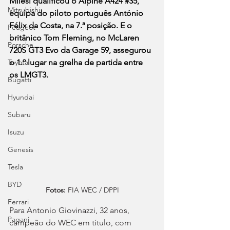
Milesi qualificou o Alpine A424 
#35
, 
Mitsubishi
equipa do piloto português António 
Félix da Costa, na 7.ª posição. E o 
Peugeot
britânico Tom Fleming, no McLaren 
Porsche
720S GT3 Evo da Garage 59, assegurou 
Toyota
o 1.º lugar na grelha de partida entre 
os LMGT3.
Bugatti
Hyundai
Subaru
Isuzu
Genesis
Tesla
BYD
Fotos:
 FIA WEC / DPPI
Ferrari
Para Antonio Giovinazzi, 32 anos, 
Pagani
campeão do WEC em título, com 