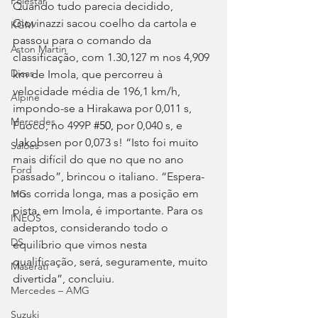
Polestar
Quando tudo parecia decidido, 
Giovinazzi sacou coelho da cartola e 
KGM
passou para o comando da 
Aston Martin
classificação, com 1.30,127 m nos 4,909 
Dicas
km de Imola, que percorreu à 
velocidade média de 196,1 km/h, 
Alpine
impondo-se a Hirakawa por 0,011 s, 
Mercedes
Fuoco, no 499P 
#50
, 
por 0,040 s, e 
Jakobsen por 0,073 s! “Isto foi muito 
Salões
mais difícil do que no que no ano 
Ford
passado”, brincou o italiano. “Espera-
nos corrida longa, mas a posição em 
MG
pista, em Imola, é importante. Para os 
INEOS
adeptos, considerando todo o 
DS
equilíbrio que vimos nesta 
qualificação, será, seguramente, muito 
Maserati
divertida”, concluiu.
Mercedes – AMG
Suzuki