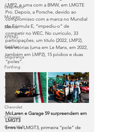
LMP2, e uma com a BMW, em LMGTE 
Leapmotor
Pro. Depois, a Porsche, devido ao 
McLaren
compromisso com a marca no Mundial 
de Fórmula E, “impediu-o” de 
Elétrico
competir no WEC. No currículo, 33 
XPENG
participações, um título (2022, LMP2), 
Cadillac
três vitórias (uma em Le Mans, em 2022, 
também em LMP2), 15 pódios e duas 
Segurança
“poles”.
Forthing
Lotus
Autosport
Voyah
Chevrolet
McLaren e Garage 59 surpreendem em 
Clássicos
LMGT3
Great Wall
Entre os LMGT3, primeira “pole” de 