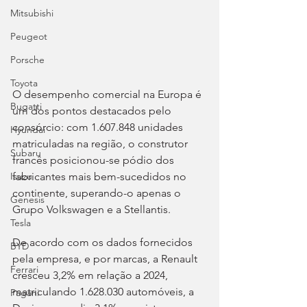
Mitsubishi
Peugeot
Porsche
Toyota
O desempenho comercial na Europa é 
Bugatti
um dos pontos destacados pelo 
consórcio: com 1.607.848 unidades 
Hyundai
matriculadas na região, o construtor 
Subaru
francês posicionou-se pódio dos 
fabricantes mais bem-sucedidos no 
Isuzu
continente, superando-o apenas o 
Genesis
Grupo Volkswagen e a Stellantis.
Tesla
De acordo com os dados fornecidos 
BYD
pela empresa, e por marcas, a Renault 
Ferrari
cresceu 3,2% em relação a 2024, 
matriculando 1.628.030 automóveis, a 
Pagani