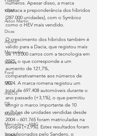
Polestar
números. Apesar disso, a marca 
destaca a preponderância dos híbridos 
KGM
(287.000 unidades), com o Symbioz 
Aston Martin
como o HEV mais vendido.
Dicas
O crescimento dos híbridos também é 
Alpine
válido para a Dacia, que registou mais 
Mercedes
de 113.000 carros com a tecnologia em 
2025, o que corresponde a um 
Salões
aumento de 121,7%, 
Ford
comparativamente aos números de 
2024. A marca romena registou um 
MG
total de 697.408 automóveis durante o 
INEOS
ano passado (+3,1%), o que permitiu 
DS
atingir o marco importante de 10 
milhões de unidades vendidas desde 
Maserati
2004 – 601.765 foram matriculadas na 
Mercedes – AMG
Europa (+2,9%). Estes resultados foram 
impulsionados pelo Sandero, o 
Suzuki