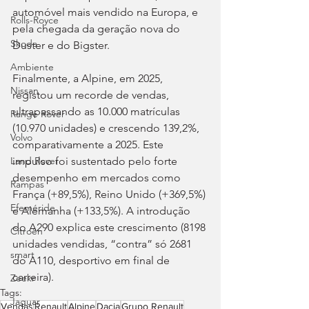
automóvel mais vendido na Europa, e 
Rolls-Royce
pela chegada da geração nova do 
Skoda
Duster e do Bigster.
Ambiente
Finalmente, a Alpine, em 2025, 
Nissan
registou um recorde de vendas, 
ultrapassando as 10.000 matrículas 
Range Rover
(10.970 unidades) e crescendo 139,2%, 
Volvo
comparativamente a 2025. Este 
impulso foi sustentado pelo forte 
Land Rover
desempenho em mercados como 
Rampas
França (+89,5%), Reino Unido (+369,5%) 
Efeméride
e Alemanha (+133,5%). A introdução 
do A290 explica este crescimento (8198 
Citroën
unidades vendidas, “contra” só 2681 
smart
do A110, desportivo em final de 
carreira).
Zeekr
Tags:
Jaguar
Vendas
Renault
Alpine
Dacia
Grupo Renault