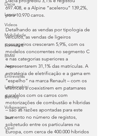
Dacia progrediu 3,1% e registou 
Dacia
697.408, e a Alpine “acelerou” 139,2%, 
Lancia
para 10.970 carros.
Videos
Detalhando as vendas por tipologia de 
Mobilidade
veículos, as vendas de ligeiros 
passageiros cresceram 5,9%, com os 
Fórmula E
modelos concorrentes no segmento C 
BMW
e nas categorias superiores a 
representarem 31,1% das matrículas. A 
Jeep
estratégia de eletrificação e a gama em 
Entrevistas
“espelho” na marca Renault – com os 
Lamborghini
elétricos a coexistirem em patamares 
paralelos com os carros com 
Bentley
motorizações de combustão e híbridas 
Volkswagen
– são as razões apontadas para este 
aumento no número de registos, 
Seat
sobretudo entre os particulares na 
Opel
Europa, com cerca de 400.000 híbridos 