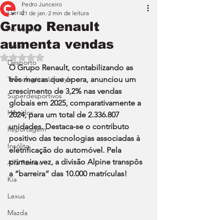
Pedro Junceiro
Geral
21 de jan.
2 min de leitura
Grupo Renault
Ao Volante
aumenta vendas
Teste
Avaliado com NaN de 5 estrelas.
Desporto
O Grupo Renault, contabilizando as 
Tecnologia e Lifestyle
três marcas que opera, anunciou um 
crescimento de 3,2% nas vendas 
Superdesportivos
globais em 2025, comparativamente a 
Híbridos
2024, para um total de 2.336.807 
unidades. Destaca-se o contributo 
Reportagem
positivo das tecnologias associadas à 
Insólito
eletrificação do automóvel. Pela 
primeira vez, a divisão Alpine transpôs 
Alfa Romeo
a “barreira” das 10.000 matrículas!
Kia
Lexus
Mazda