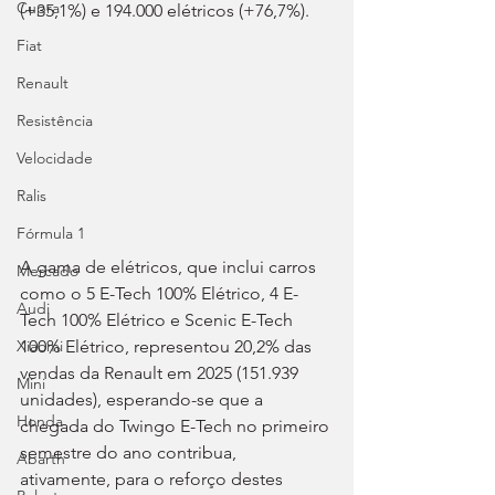
Cupra
(+35,1%) e 194.000 elétricos (+76,7%).
Fiat
Renault
Resistência
Velocidade
Ralis
Fórmula 1
A gama de elétricos, que inclui carros 
Mercado
como o 5 E-Tech 100% Elétrico, 4 E-
Audi
Tech 100% Elétrico e Scenic E-Tech 
100% Elétrico, representou 20,2% das 
Xiaomi
vendas da Renault em 2025 (151.939 
Mini
unidades), esperando-se que a 
Honda
chegada do Twingo E-Tech no primeiro 
semestre do ano contribua, 
Abarth
ativamente, para o reforço destes 