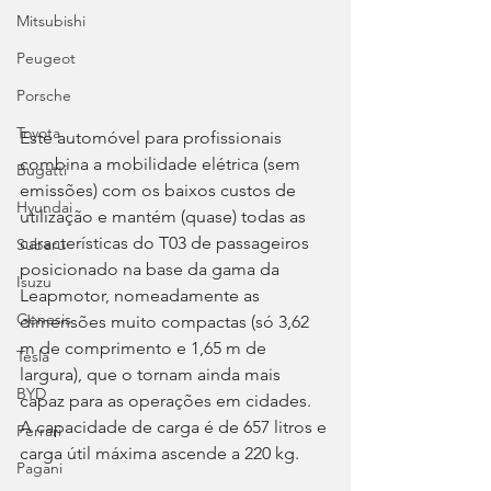
Mitsubishi
Peugeot
Porsche
Toyota
Este automóvel para profissionais 
combina a mobilidade elétrica (sem 
Bugatti
emissões) com os baixos custos de 
Hyundai
utilização e mantém (quase) todas as 
características do T03 de passageiros 
Subaru
posicionado na base da gama da 
Isuzu
Leapmotor, nomeadamente as 
Genesis
dimensões muito compactas (só 3,62 
m de comprimento e 1,65 m de 
Tesla
largura), que o tornam ainda mais 
BYD
capaz para as operações em cidades. 
A capacidade de carga é de 657 litros e 
Ferrari
carga útil máxima ascende a 220 kg.
Pagani