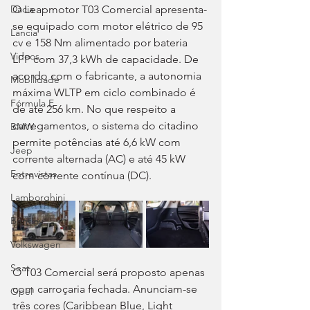
O Leapmotor T03 Comercial apresenta-
Dacia
se equipado com motor elétrico de 95 
Lancia
cv e 158 Nm alimentado por bateria 
Videos
LFP com 37,3 kWh de capacidade. De 
acordo com o fabricante, a autonomia 
Mobilidade
máxima WLTP em ciclo combinado é 
Fórmula E
de até 256 km. No que respeito a 
carregamentos, o sistema do citadino 
BMW
permite potências até 6,6 kW com 
Jeep
corrente alternada (AC) e até 45 kW 
Entrevistas
com corrente contínua (DC).
Lamborghini
Bentley
Volkswagen
Seat
O T03 Comercial será proposto apenas 
com carroçaria fechada. Anunciam-se 
Opel
três cores (Caribbean Blue, Light 