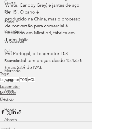
Cupra
White, Canopy Grey) e jantes de aço, 
Fiat
de 15’. O carro é
produzido na China, mas o processo 
Renault
de conversão para comercial é 
Resistência
finalizado em Mirafiori, fábrica em 
Turim, Itália.
Velocidade
Ralis
Em Portugal, o Leapmotor T03 
Comercial tem preços desde 15.435 € 
Fórmula 1
(mais 23% de IVA).
Mercado
Tags:
Leapmotor
T03
VCL
Audi
Leapmotor
Xiaomi
Mercado
Elétrico
Mini
Honda
Abarth