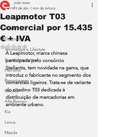
João Isaac
Geral
15 de abr.
1 min de leitura
Leapmotor T03
Ao Volante
Comercial por 15.435
Teste
€ + IVA
Desporto
Avaliado com NaN de 5 estrelas.
Tecnologia e Lifestyle
A Leapmotor, marca chinesa 
Superdesportivos
participada pelo consórcio 
Stellantis, tem novidade na gama, que 
Híbridos
introduz o fabricante no segmento dos 
Reportagem
comerciais ligeiros. Trata-se de variante 
do citadino T03 dedicada à 
Insólito
distribuição de mercadorias em 
Alfa Romeo
ambiente urbano.
Kia
Lexus
Mazda