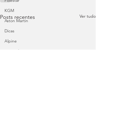
Polestar
KGM
Ver tudo
Posts recentes
Aston Martin
Dicas
Alpine
Mercedes
Salões
Ford
MG
INEOS
DS
Maserati
Mercedes – AMG
Suzuki