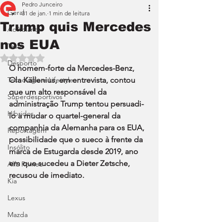
Pedro Junceiro
Geral
31 de jan.
1 min de leitura
Trump quis Mercedes
Ao Volante
nos EUA
Teste
Avaliado com NaN de 5 estrelas.
Desporto
O homem-forte da Mercedes-Benz, 
Tecnologia e Lifestyle
Ola Källenius, em entrevista, contou 
que um alto responsável da 
Superdesportivos
administração Trump tentou persuadi-
Híbridos
lo a mudar o quartel-general da 
companhia da Alemanha para os EUA, 
Reportagem
possibilidade que o sueco à frente da 
Insólito
marca de Estugarda desde 2019, ano 
em que sucedeu a Dieter Zetsche, 
Alfa Romeo
recusou de imediato.
Kia
Lexus
Mazda