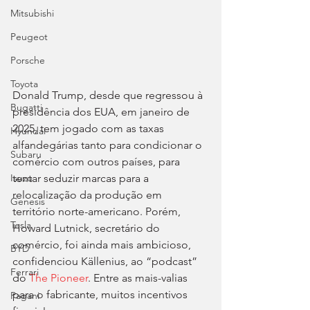
Mitsubishi
Peugeot
Porsche
Toyota
Donald Trump, desde que regressou à 
Bugatti
presidência dos EUA, em janeiro de 
2025, tem jogado com as taxas 
Hyundai
alfandegárias tanto para condicionar o 
Subaru
comércio com outros países, para 
tentar seduzir marcas para a 
Isuzu
relocalização da produção em 
Genesis
território norte-americano. Porém, 
Tesla
Howard Lutnick, secretário do 
comércio, foi ainda mais ambicioso, 
BYD
confidenciou Källenius, ao “podcast” 
Ferrari
do 
The Pioneer
. Entre as mais-valias 
para o fabricante, muitos incentivos 
Pagani