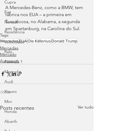
Cupra
A Mercedes-Benz, como a BMW, tem 
Fiat
fábrica nos EUA – a primeira em 
Tuscaloosa, no Alabama, a segunda 
Renault
em Spartanburg, na Carolina do Sul.
Resistência
Tags:
Mercedes
EUA
Ola Källenius
Donald Trump
Velocidade
Mercedes
Ralis
Mercado
Autosport
Fórmula 1
Mercado
Audi
Xiaomi
Mini
Ver tudo
Posts recentes
Honda
Abarth