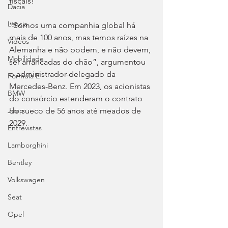
fiscais!
Dacia
Lancia
“Somos uma companhia global há 
mais de 100 anos, mas temos raízes na 
Videos
Alemanha e não podem, e não devem, 
Mobilidade
ser arrancadas do chão”, argumentou 
o administrador-delegado da 
Fórmula E
Mercedes-Benz. Em 2023, os acionistas 
BMW
do consórcio estenderam o contrato 
do sueco de 56 anos até meados de 
Jeep
2029.
Entrevistas
Lamborghini
Bentley
Volkswagen
Seat
Opel