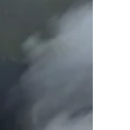
de escape, reintroduzindo, assim, o debate
(polarizador) sobre a transição energética do
setor no país. Durante o discurso em Las
Vegas, Trump ironizou so