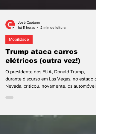
José Caetano
há 11 horas
2 min de leitura
Mobilidade
Trump ataca carros
elétricos (outra vez!)
O presidente dos EUA, Donald Trump,
durante discurso em Las Vegas, no estado do
Nevada, criticou, novamente, os automóveis
elétricos, provocando mais uma polémica,
uma vez que as declarações, proferidas num
tom provocador, visaram não apenas a nova
era da mobilidade, mas também os
utilizadores de carros que não emitem gases