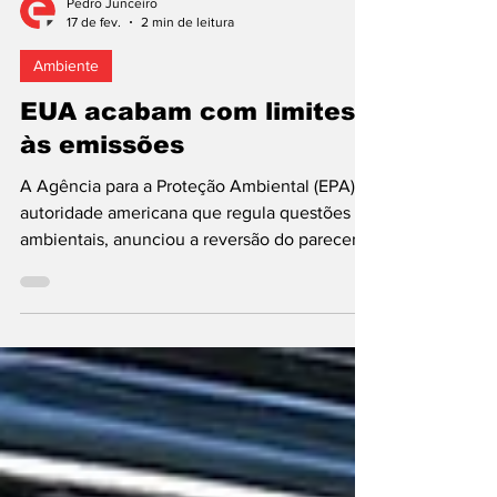
Pedro Junceiro
17 de fev.
2 min de leitura
Ambiente
EUA acabam com limites
às emissões
A Agência para a Proteção Ambiental (EPA),
autoridade americana que regula questões
ambientais, anunciou a reversão do parecer
que classificava as emissões de gases
causadores de efeito de estufa como nocivas
ao ambiente e à saúde humana. Esta decisão
vai levar ao fim do controlo nos limites de
emissões poluentes com gases de estufa dos
automóveis. O Presidente americano Donald
Trump anunciou que a EPA vai reverter a