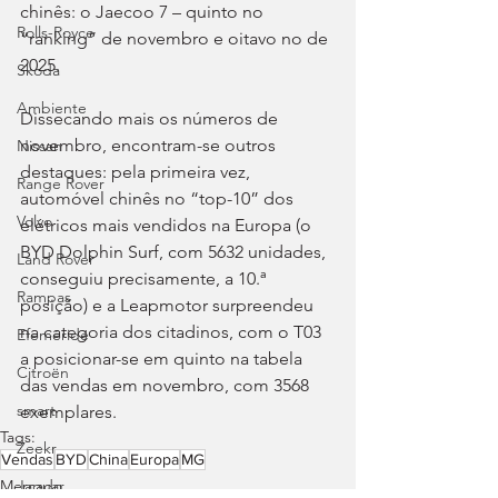
chinês: o Jaecoo 7 – quinto no 
Rolls-Royce
“ranking” de novembro e oitavo no de 
2025.
Skoda
Ambiente
Dissecando mais os números de 
novembro, encontram-se outros 
Nissan
destaques: pela primeira vez, 
Range Rover
automóvel chinês no “top-10” dos 
Volvo
elétricos mais vendidos na Europa (o 
BYD Dolphin Surf, com 5632 unidades, 
Land Rover
conseguiu precisamente, a 10.ª 
Rampas
posição) e a Leapmotor surpreendeu 
na categoria dos citadinos, com o T03 
Efeméride
a posicionar-se em quinto na tabela 
Citroën
das vendas em novembro, com 3568 
smart
exemplares.
Tags:
Zeekr
Vendas
BYD
China
Europa
MG
Jaguar
Mercado