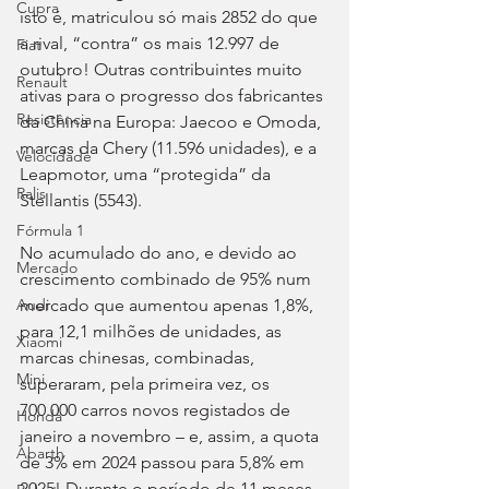
Cupra
isto é, matriculou só mais 2852 do que 
a rival, “contra” os mais 12.997 de 
Fiat
outubro! Outras contribuintes muito 
Renault
ativas para o progresso dos fabricantes 
Resistência
da China na Europa: Jaecoo e Omoda, 
marcas da Chery (11.596 unidades), e a 
Velocidade
Leapmotor, uma “protegida” da 
Ralis
Stellantis (5543).
Fórmula 1
No acumulado do ano, e devido ao 
Mercado
crescimento combinado de 95% num 
mercado que aumentou apenas 1,8%, 
Audi
para 12,1 milhões de unidades, as 
Xiaomi
marcas chinesas, combinadas, 
Mini
superaram, pela primeira vez, os 
700.000 carros novos registados de 
Honda
janeiro a novembro – e, assim, a quota 
Abarth
de 3% em 2024 passou para 5,8% em 
2025! Durante o período de 11 meses, 