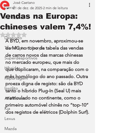
José Caetano
Geral
21 de dez. de 2025
2 min de leitura
Vendas na Europa:
Ao Volante
chineses valem 7,4%!
Teste
Avaliado com NaN de 5 estrelas.
Desporto
A BYD, em novembro, aproximou-se 
Tecnologia e Lifestyle
da MG no topo da tabela das vendas 
de carros novos das marcas chinesas 
Superdesportivos
no mercado europeu, que mais do 
Híbridos
que duplicaram, na comparação com o 
mês homólogo do ano passado. Outra 
Reportagem
proeza digna de registo: são da BYD 
Insólito
tanto o híbrido Plug-In (Seal U) mais 
matriculado no continente, como o 
Alfa Romeo
primeiro automóvel chinês no “top-10” 
Kia
dos registos de elétricos (Dolphin Surf).
Lexus
Mazda