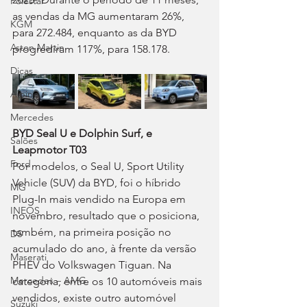
Polestar
as vendas da MG aumentaram 26%, 
KGM
para 272.484, enquanto as da BYD 
Aston Martin
progrediram 117%, para 158.178.
Dicas
Alpine
Mercedes
BYD Seal U e Dolphin Surf, e 
Salões
Leapmotor T03
Ford
Por modelos, o Seal U, Sport Utility 
Vehicle (SUV) da BYD, foi o híbrido 
MG
Plug-In mais vendido na Europa em 
INEOS
novembro, resultado que o posiciona, 
também, na primeira posição no 
DS
acumulado do ano, à frente da versão 
Maserati
PHEV do Volkswagen Tiguan. Na 
Mercedes – AMG
categoria, entre os 10 automóveis mais 
vendidos, existe outro automóvel 
Suzuki