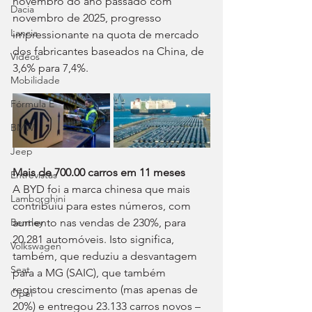
novembro do ano passado com 
Dacia
novembro de 2025, progresso 
Lancia
impressionante na quota de mercado 
dos fabricantes baseados na China, de 
Videos
3,6% para 7,4%.
Mobilidade
Fórmula E
BMW
Jeep
Mais de 700.00 carros em 11 meses
Entrevistas
A BYD foi a marca chinesa que mais 
Lamborghini
contribuiu para estes números, com 
aumento nas vendas de 230%, para 
Bentley
20.281 automóveis. Isto significa, 
Volkswagen
também, que reduziu a desvantagem 
Seat
para a MG (SAIC), que também 
registou crescimento (mas apenas de 
Opel
20%) e entregou 23.133 carros novos – 