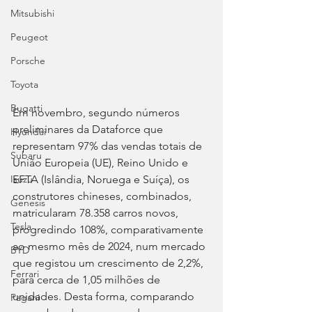
Mitsubishi
Peugeot
Porsche
Toyota
Bugatti
Em novembro, segundo números 
preliminares da Dataforce que 
Hyundai
representam 97% das vendas totais de 
Subaru
União Europeia (UE), Reino Unido e 
EFTA (Islândia, Noruega e Suíça), os 
Isuzu
construtores chineses, combinados, 
Genesis
matricularam 78.358 carros novos, 
Tesla
progredindo 108%, comparativamente 
ao mesmo mês de 2024, num mercado 
BYD
que registou um crescimento de 2,2%, 
Ferrari
para cerca de 1,05 milhões de 
unidades. Desta forma, comparando 
Pagani