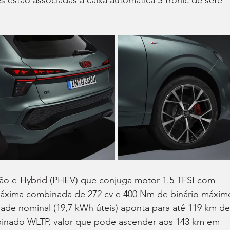
 estão associadas à caixa automática S tronic de sete 
são e-Hybrid (PHEV) que conjuga motor 1.5 TFSI com 
 máxima combinada de 272 cv e 400 Nm de binário máxim
ade nominal (19,7 kWh úteis) aponta para até 119 km de
binado WLTP, valor que pode ascender aos 143 km em 