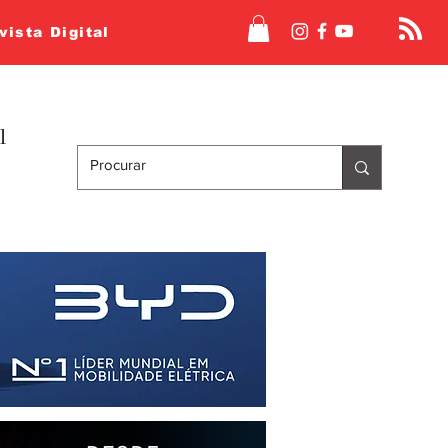
vista Digital
l