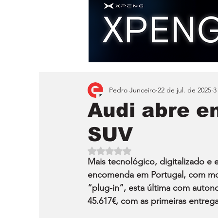
Pedro Junceiro
22 de jul. de 2025
3
Audi abre 
SUV
Avaliado com NaN de 5 estrelas.
Mais tecnológico, digitalizado e e
encomenda em Portugal, com motor
“plug-in”, esta última com auton
45.617€, com as primeiras entreg