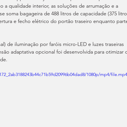
o a qualidade interior, as soluções de arrumação e a 
e soma bagageira de 488 litros de capacidade (375 litro
rtura e fecho elétrico do portão traseiro enquanto part
l) de iluminação por faróis micro-LED e luzes traseiras 
são adaptativa opcional foi desenvolvida para otimizar 
ade.
f84172_2ab3188243b44c71b59d20996b04dad8/1080p/mp4/file.mp