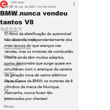
João Isaac
Geral
21 de out. de 2025
1 min de leitura
BMW nunca vendeu
Ao Volante
tantos V8
Teste
Avaliado com NaN de 5 estrelas.
Desporto
O ritmo da eletrificação do automóvel 
Tecnologia e Lifestyle
não abranda, independentemente dos 
mais recuos do que avanços nas 
Superdesportivos
vendas, mas os motores de combustão 
Híbridos
interna ainda têm muitos adeptos, 
como demonstra que surge quase em 
Reportagem
simultâneo com o arranque da carreira 
Insólito
da geração nova de carros elétricos 
Neue Klasse da BMW: os motores de 8 
Alfa Romeo
cilindros da marca de Munique, 
Kia
Alemanha, nunca foram tão 
Lexus
procurados por clientes!
Mazda