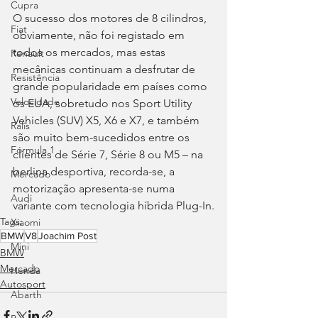
Cupra
O sucesso dos motores de 8 cilindros, 
Fiat
obviamente, não foi registado em 
todos os mercados, mas estas 
Renault
mecânicas continuam a desfrutar de 
Resistência
grande popularidade em países como 
Velocidade
os EUA, sobretudo nos Sport Utility 
Vehicles (SUV) X5, X6 e X7, e também 
Ralis
são muito bem-sucedidos entre os 
Fórmula 1
clientes de Série 7, Série 8 ou M5 – na 
berlina desportiva, recorda-se, a 
Mercado
motorização apresenta-se numa 
Audi
variante com tecnologia híbrida Plug-In.
Tags:
Xiaomi
BMW
V8
Joachim Post
Mini
BMW
Mercado
Honda
Autosport
Abarth