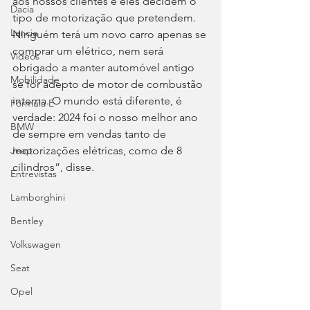
aos nossos clientes e eles decidem o 
Dacia
tipo de motorização que pretendem. 
Lancia
Ninguém terá um novo carro apenas se 
comprar um elétrico, nem será 
Videos
obrigado a manter automóvel antigo 
Mobilidade
se for adepto de motor de combustão 
interna. O mundo está diferente, é 
Fórmula E
verdade: 2024 foi o nosso melhor ano 
BMW
de sempre em vendas tanto de 
motorizações elétricas, como de 8 
Jeep
cilindros”, disse.
Entrevistas
Lamborghini
Bentley
Volkswagen
Seat
Opel