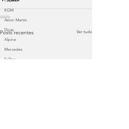
Polestar
KGM
Aston Martin
Dicas
Ver tudo
Posts recentes
Alpine
Mercedes
Salões
Ford
MG
INEOS
DS
Maserati
Mercedes – AMG
Suzuki