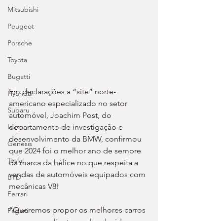
Mitsubishi
Peugeot
Porsche
Toyota
Bugatti
Em declarações a “site” norte-
Hyundai
americano especializado no setor 
Subaru
automóvel, Joachim Post, do 
departamento de investigação e 
Isuzu
desenvolvimento da BMW, confirmou 
Genesis
que 2024 foi o melhor ano de sempre 
Tesla
da marca da hélice no que respeita a 
vendas de automóveis equipados com 
BYD
mecânicas V8!
Ferrari
“Queremos propor os melhores carros 
Pagani