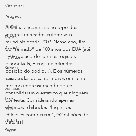
Mitsubishi
Peugeot
Porsche
A China encontra-se no topo dos 
maiores mercados automóveis 
Toyota
mundiais desde 2009. Nesse ano, fim 
Bugatti
do “reinado” de 100 anos dos EUA (até 
1909, de acordo com os registos 
Hyundai
disponíveis, França na primeira 
Subaru
posição do pódio…). E os números 
das vendas de carros novos em julho, 
Isuzu
mesmo impressionando pouco, 
Genesis
consolidaram o estatuto que ninguém 
Tesla
contesta. Considerando apenas 
elétricos e híbridos Plug-In, os 
BYD
chineses compraram 1,262 milhões de 
Ferrari
viaturas!
Pagani