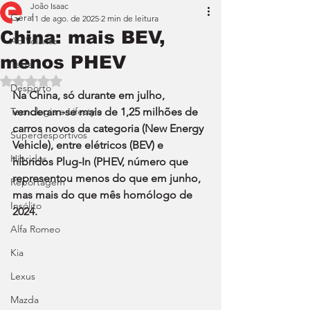
João Isaac
Geral
11 de ago. de 2025
2 min de leitura
China: mais BEV,
Ao Volante
menos PHEV
Teste
Avaliado com NaN de 5 estrelas.
Desporto
Na China, só durante em julho, 
Tecnologia e Lifestyle
venderam-se mais de 1,25 milhões de 
carros novos da categoria (New Energy 
Superdesportivos
Vehicle), entre elétricos (BEV) e 
Híbridos
híbridos Plug-In (PHEV, número que 
representou menos do que em junho, 
Reportagem
mas mais do que mês homólogo de 
Insólito
2024.
Alfa Romeo
Kia
Lexus
Mazda