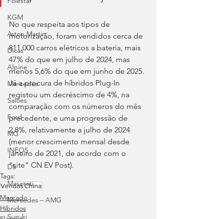
Polestar
KGM
No que respeita aos tipos de 
Aston Martin
motorização, foram vendidos cerca de 
811.000 carros elétricos a bateria, mais 
Dicas
47% do que em julho de 2024, mas 
Alpine
menos 5,6% do que em junho de 2025. 
Já a procura de híbridos Plug-In 
Mercedes
registou um decréscimo de 4%, na 
Salões
comparação com os números do mês 
Ford
precedente, e uma progressão de 
2,8%, relativamente a julho de 2024 
MG
(menor crescimento mensal desde 
INEOS
janeiro de 2021, de acordo com o 
“site” CN EV Post).
DS
Tags:
Maserati
Vendas
China
Mercado
Mercedes – AMG
Híbridos
Suzuki