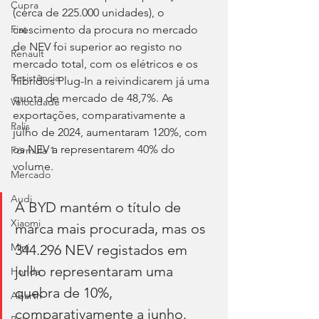
Cupra
(cerca de 225.000 unidades), o 
crescimento da procura no mercado 
Fiat
de NEV foi superior ao registo no 
Renault
mercado total, com os elétricos e os 
Resistência
híbridos Plug-In a reivindicarem já uma 
quota de mercado de 48,7%. As 
Velocidade
exportações, comparativamente a 
Ralis
julho de 2024, aumentaram 120%, com 
os NEV a representarem 40% do 
Fórmula 1
volume.
Mercado
Audi
A BYD mantém o título de 
Xiaomi
marca mais procurada, mas os 
Mini
344.296 NEV registados em 
julho representaram uma 
Honda
quebra de 10%, 
Abarth
comparativamente a junho.