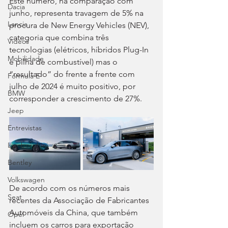
Este número, na comparação com 
Dacia
junho, representa travagem de 5% na 
Lancia
procura de New Energy Vehicles (NEV), 
categoria que combina três 
Videos
tecnologias (elétricos, híbridos Plug-In 
Mobilidade
e pilha de combustível) mas o 
“resultado” do frente a frente com 
Fórmula E
julho de 2024 é muito positivo, por 
BMW
corresponder a crescimento de 27%.
Jeep
Entrevistas
Lamborghini
Bentley
Volkswagen
De acordo com os números mais 
Seat
recentes da Associação de Fabricantes 
Automóveis da China, que também 
Opel
incluem os carros para exportação 