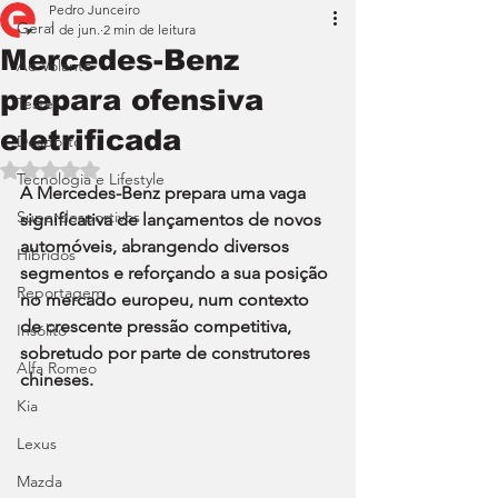
Pedro Junceiro
Geral
1 de jun.
2 min de leitura
Mercedes-Benz
Ao Volante
prepara ofensiva
Teste
eletrificada
Desporto
Avaliado com NaN de 5 estrelas.
Tecnologia e Lifestyle
A Mercedes-Benz prepara uma vaga 
Superdesportivos
significativa de lançamentos de novos 
automóveis, abrangendo diversos 
Híbridos
segmentos e reforçando a sua posição 
Reportagem
no mercado europeu, num contexto 
de crescente pressão competitiva, 
Insólito
sobretudo por parte de construtores 
Alfa Romeo
chineses.
Kia
Lexus
Mazda