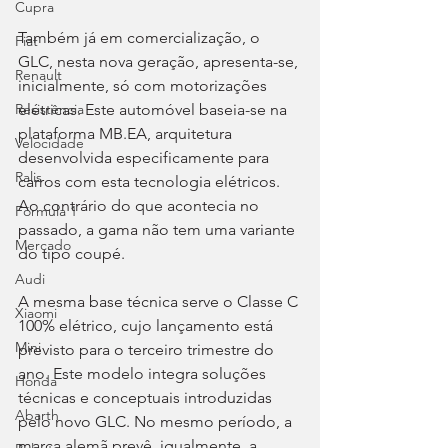
Cupra
Também já em comercialização, o 
Fiat
GLC, nesta nova geração, apresenta-se, 
Renault
inicialmente, só com motorizações 
elétricas. Este automóvel baseia-se na 
Resistência
plataforma MB.EA, arquitetura 
Velocidade
desenvolvida especificamente para 
Ralis
carros com esta tecnologia elétricos. 
Ao contrário do que acontecia no 
Fórmula 1
passado, a gama não tem uma variante 
Mercado
do tipo coupé.
Audi
A mesma base técnica serve o Classe C 
Xiaomi
100% elétrico, cujo lançamento está 
Mini
previsto para o terceiro trimestre do 
ano. Este modelo integra soluções 
Honda
técnicas e conceptuais introduzidas 
Abarth
pelo novo GLC. No mesmo período, a 
marca alemã prevê, igualmente, a 