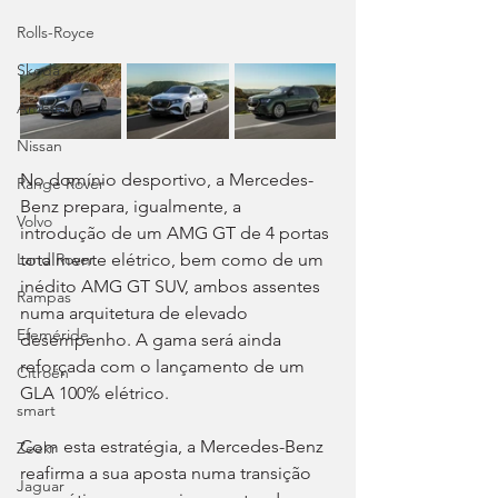
Rolls-Royce
Skoda
Ambiente
Nissan
No domínio desportivo, a Mercedes-
Range Rover
Benz prepara, igualmente, a 
Volvo
introdução de um AMG GT de 4 portas 
totalmente elétrico, bem como de um 
Land Rover
inédito AMG GT SUV, ambos assentes 
Rampas
numa arquitetura de elevado 
Efeméride
desempenho. A gama será ainda 
reforçada com o lançamento de um 
Citroën
GLA 100% elétrico.
smart
Com esta estratégia, a Mercedes-Benz 
Zeekr
reafirma a sua aposta numa transição 
Jaguar