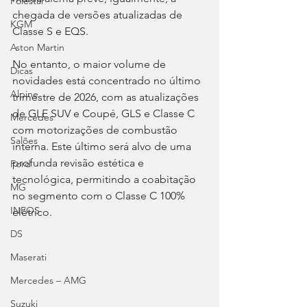
Polestar
chegada de versões atualizadas de 
KGM
Classe S e EQS.
Aston Martin
No entanto, o maior volume de 
Dicas
novidades está concentrado no último 
Alpine
trimestre de 2026, com as atualizações 
de GLE SUV e Coupé, GLS e Classe C 
Mercedes
com motorizações de combustão 
Salões
interna. Este último será alvo de uma 
profunda revisão estética e 
Ford
tecnológica, permitindo a coabitação 
MG
no segmento com o Classe C 100% 
INEOS
elétrico.
DS
Maserati
Mercedes – AMG
Suzuki