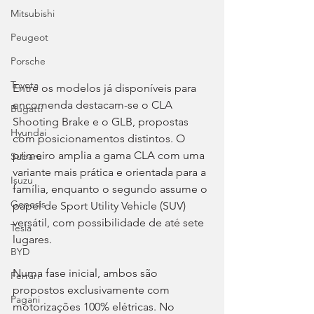
Mitsubishi
Peugeot
Porsche
Toyota
Entre os modelos já disponíveis para 
encomenda destacam-se o CLA 
Bugatti
Shooting Brake e o GLB, propostas 
Hyundai
com posicionamentos distintos. O 
primeiro amplia a gama CLA com uma 
Subaru
variante mais prática e orientada para a 
Isuzu
família, enquanto o segundo assume o 
Genesis
papel de Sport Utility Vehicle (SUV) 
versátil, com possibilidade de até sete 
Tesla
lugares.
BYD
Numa fase inicial, ambos são 
Ferrari
propostos exclusivamente com 
Pagani
motorizações 100% elétricas. No 