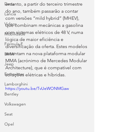
entanto, a partir do terceiro trimestre 
Dacia
do ano, também passarão a contar 
Lancia
com versões “mild hybrid” (MHEV), 
Videos
que combinam mecânicas a gasolina 
com sistemas elétricos de 48 V, numa 
Mobilidade
lógica de maior eficiência e 
Fórmula E
diversificação da oferta. Estes modelos 
assentam na nova plataforma modular 
BMW
MMA (acrónimo de Mercedes Modular 
Jeep
Architecture), que é compatível com 
Entrevistas
soluções elétricas e híbridas.
Lamborghini
https://youtu.be/TvUeWONMGaw
Bentley
Volkswagen
Seat
Opel