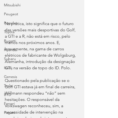
Mitsubishi
Peugeot
Porsche
Na prática, isto significa que o futuro 
das versões mais desportivas do Golf, 
Toyota
a GTI e a R, não está em risco, pelo 
Bugatti
menos nos próximos anos. E, 
brevemente, na gama de carros 
Hyundai
elétricos de fabricante de Wolgsburg, 
Subaru
Alemanha, introdução da designação 
GTI, na versão de topo do ID. Polo.
Isuzu
Genesis
Questionado pela publicação se o 
Tesla
Golf GTI estava já em final de carreira, 
Willmann respondeu “não” sem 
BYD
hesitações. O responsável da 
Ferrari
Volkswagen reconheceu, sim, a 
necessidade de intervenção na 
Pagani