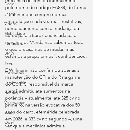
mecânica designada internamente 
Dacia
pelo nome de código EA888, de forma 
Lancia
a garantir que cumpre normas 
antipoluição cada vez mais restritivas, 
Videos
nomeadamente com a mudança da 
Mobilidade
Euro6 para a Euro7 anunciada para 
novembro. “Ainda não sabemos tudo 
Fórmula E
o que precisamos de mudar, mas 
BMW
estamos a preparar-nos”, confidenciou.
Jeep
E Willmann não confirmou apenas a 
Entrevistas
manutenção do GTI e do R na gama 
Lamborghini
do Golf. O responsável da marca 
alemã admitiu até aumentos na 
Bentley
potência – atualmente, até 325 cv no 
Volkswagen
primeiro, na versão evocativa dos 50 
anos do carro, efeméride celebrada 
Seat
em 2026, e 333 cv no segundo –, uma 
Opel
vez que a mecânica admite a 