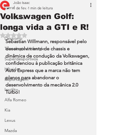
João Isaac
Geral
1 de fev.
1 min de leitura
Volkswagen Golf:
Ao Volante
longa vida a GTI e R!
Teste
Avaliado com NaN de 5 estrelas.
Desporto
Sebastian Willmann, responsável pelo 
Tecnologia e Lifestyle
desenvolvimento de chassis e 
dinâmica de condução da Volkswagen, 
Superdesportivos
confidenciou à publicação britânica 
Híbridos
Auto Express que a marca não tem 
planos para abandonar o 
Reportagem
desenvolvimento da mecânica 2.0 
Insólito
Turbo! 
Alfa Romeo
Kia
Lexus
Mazda