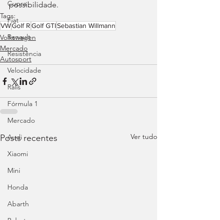
Cupra
possibilidade.
Tags:
Fiat
VW
Golf R
Golf GTI
Sebastian Willmann
Renault
Volkswagen
Mercado
Resistência
Autosport
Velocidade
Ralis
Fórmula 1
Mercado
Ver tudo
Posts recentes
Audi
Xiaomi
Mini
Honda
Abarth