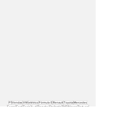
F1
Vendas
VW
elétrico
Fórmula E
Renault
Toyota
Mercedes
Ferrari
Ford
Tesla
Audi
Porsche
Stellantis
BYD
Nissan
Portugal
Hyundai
Skoda
WEC
BMW
China
EV
Félix da Costa
Honda
Volvo
Mercado
Cupra
baterias
Opel
UE
Peugeot
híbrido
Kia
Max Verstappen
WRC
McLaren-Mercedes
Fábrica
Mercedes-AMG
Leapmotor